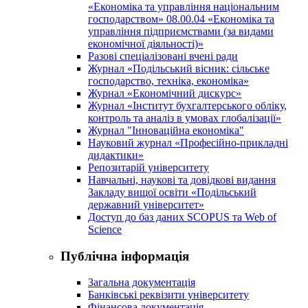
«Економіка та управління національним
господарством» 08.00.04 «Економіка та
управління підприємствами (за видами
економічної діяльності)»
Разові спеціалізовані вчені ради
Журнал «Подільський вісник: сільське
господарство, техніка, економіка»
Журнал «Економічний дискурс»
Журнал «Інститут бухгалтерського обліку,
контроль та аналіз в умовах глобалізації»
Журнал "Інноваційна економіка"
Науковий журнал «Професійно-прикладні
дидактики»
Репозитарій університету
Навчальні, наукові та довідкові видання
Закладу вищої освіти «Подільський
державний університет»
Доступ до баз даних SCOPUS та Web of
Science
Публічна інформація
Загальна документація
Банківські реквізити університету
Фінансова документація