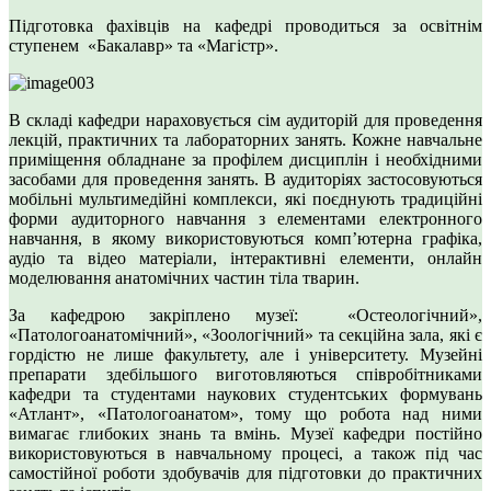
Підготовка фахівців на кафедрі проводиться за освітнім
ступенем «Бакалавр» та «Магістр».
В складі кафедри нараховується сім аудиторій для проведення
лекцій, практичних та лабораторних занять. Кожне навчальне
приміщення обладнане за профілем дисциплін і необхідними
засобами для проведення занять. В аудиторіях застосовуються
мобільні мультимедійні комплекси, які поєднують традиційні
форми аудиторного навчання з елементами електронного
навчання, в якому використовуються комп’ютерна графіка,
аудіо та відео матеріали, інтерактивні елементи, онлайн
моделювання анатомічних частин тіла тварин.
За кафедрою закріплено музеї: «Остеологічний»,
«Патологоанатомічний», «Зоологічний» та секційна зала, які є
гордістю не лише факультету, але і університету. Музейні
препарати здебільшого виготовляються співробітниками
кафедри та студентами наукових студентських формувань
«Атлант», «Патологоанатом», тому що робота над ними
вимагає глибоких знань та вмінь. Музеї кафедри постійно
використовуються в навчальному процесі, а також під час
самостійної роботи здобувачів для підготовки до практичних