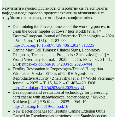
Результати наукової діяльності співробітників та аспірантів
кафедри неодноразово представлялися на вітчизняних та
зарубіжних конгресах, симпозіумах, конференціях.
Determining the force parameters of the working process to
clean the udder nipples of cows / Igor Korkh [et al.] //
Eastern-European Journal of Enterprise Technologies. – 2024.
– Vol. 5, no. 1 (131). – P. 83–90.
https://doi.org/10.15587/1729-4061.2024.312225
Canine Mast Cell Tumors: Clinical Signs, Laboratory
Diagnosis, Treatment, and Prognosis / Zhelavskyi [et al.] //
World Veterinary Journal. – 2025. – Т. 15, № 1. – С. 31–41.
DOI:
https://dx.doi.org/10.54203/scil.2025.wvj4
Fertility Restoration in Progestogen-Treated Hungarian
Wirehaired Vizslas: Effects of GnRH Agonist on
Reproductive Activity / Zhelavskyi [et al.] // World Veterinary
Journal. – 2025. – Т. 15, № 2. – С. 407–420. DOI:
https://dx.doi.org/10.54203/scil.2025.wvj41
Development and evaluation of technology for preserving
hard cheese with staphylococcal bacteriophage / Mykola
Kukhtyn [et al.] // Scifood. – 2025. – Vol. 19.
https://doi.org/10.5219/scifood.16
New Bacteriophages for Treating Canine External Otitis
Caused by Pseudomonas aeruginosa and Staphylococcus