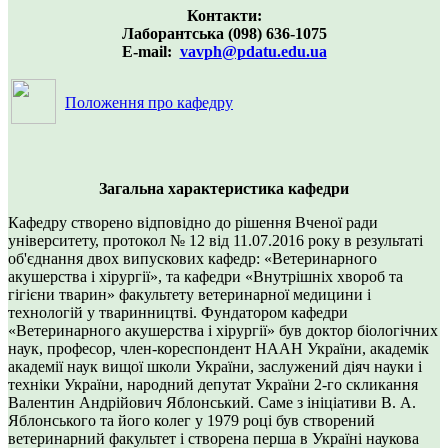
Контакти:
Лаборантська (098) 636-1075
Е-mail:
vavph@pdatu.edu.ua
Положення про кафедру
Загальна характеристика кафедри
Кафедру створено відповідно до рішення Вченої ради
університету, протокол № 12 від 11.07.2016 року в результаті
об'єднання двох випускових кафедр: «Ветеринарного
акушерства і хірургії», та кафедри «Внутрішніх хвороб та
гігієни тварин» факультету ветеринарної медицини і
технологій у тваринництві. Фундатором кафедри
«Ветеринарного акушерства і хірургії» був доктор біологічних
наук, професор, член-кореспондент НААН України, академік
академії наук вищої школи України, заслужений діяч науки і
техніки України, народний депутат України 2-го скликання
Валентин Андрійович Яблонський. Саме з ініціативи В. А.
Яблонського та його колег у 1979 році був створений
ветеринарний факультет і створена перша в Україні наукова