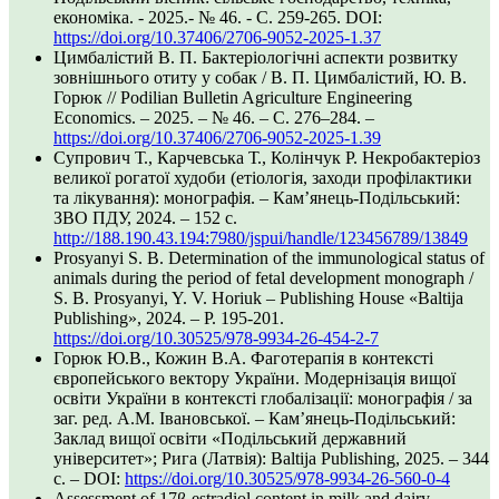
економіка. - 2025.- № 46. - С. 259-265. DOI:
https://doi.org/10.37406/2706-9052-2025-1.37
Цимбалістий В. П. Бактеріологічні аспекти розвитку
зовнішнього отиту у собак / В. П. Цимбалістий, Ю. В.
Горюк // Podilian Bulletin Agriculture Engineering
Economics. – 2025. – № 46. – С. 276–284. –
https://doi.org/10.37406/2706-9052-2025-1.39
Супрович Т., Карчевська Т., Колінчук Р. Некробактеріоз
великої рогатої худоби (етіологія, заходи профілактики
та лікування): монографія. – Кам’янець-Подільський:
ЗВО ПДУ, 2024. – 152 с.
http://188.190.43.194:7980/jspui/handle/123456789/13849
Prosyanyi S. B. Determination of the immunological status of
animals during the period of fetal development monograph /
S. B. Prosyanyi, Y. V. Horiuk – Publishing House «Baltija
Publishing», 2024. – P. 195-201.
https://doi.org/10.30525/978-9934-26-454-2-7
Горюк Ю.В., Кожин В.А. Фаготерапія в контексті
європейського вектору України. Модернізація вищої
освіти України в контексті глобалізації: монографія / за
заг. ред. А.М. Івановської. – Кам’янець-Подільський:
Заклад вищої освіти «Подільський державний
університет»; Рига (Латвія): Baltija Publishing, 2025. – 344
с. – DOI:
https://doi.org/10.30525/978-9934-26-560-0-4
Assessment of 17β-estradiol content in milk and dairy