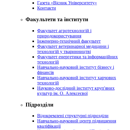
Газета «Вісник Університету»
Контакти
Факультети та інститути
Факультет агротехнологій і
природокористування
Інженерно-технічний факультет
Факультет ветеринарної медицини і
технологій у тваринництві
Факультет енергетики та інформаційних
технологій
Навчально-науковий інститут бізнесу і
фінансів
Навчально-науковий інститут харчових
технологій
Науково-дослідний інститут круп'яних
культур ім. О. Алексеєвої
Підрозділи
Відокремлені структурні підрозділи
Навчально-науковий центр підвищення
кваліфікації