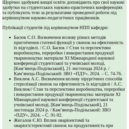
Щорічно здобувачі вищої освіти доповідають про свої наукові
здобутки на студентських науково-практичних конференціях
та публікують тези за результатами проведеної роботи під
керівництвом науково-педагогічних працівників.
Публікації студентів під керівництвом НПП кафедри:
Басюк С.О. Визначення впливу різних методів
пригнічення статевої функції у свинок на ефективність
їх відгодівлі. / С.О. Басюк // Стан та перспективи
виробництва, переробки і використання продукції
тваринництва: матеріали ХІ Міжнародної наукової
конференції студентської та учнівської молоді,
[Кам’янець-Подільський], 21 листопада 2024 р. /
Кам’янець-Подільський: ЗВО «ПДУ», 2024. – С. 74-76.
Виклюк А.С. Визначення впливу хірургічних способів
стерилізації свинок на ефективність їх відгодівлі / А.С.
Виклюк// Стан та перспективи виробництва, переробки
і використання продукції тваринництва: матеріали ХІ
Міжнародної наукової конференції студентської та
учнівської молоді, [Кам’янець-Подільський], 21
листопада 2024 р. / Кам’янець-Подільський: ЗВО
«ПДУ», 2024. – С. 91-92.
Жигалов Є.Ю. Вплив оваріоектомії та
оваріогістеректомії свинок на продуктивність при