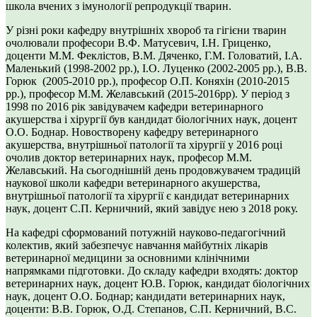
школа вчених з імунології репродукції тварин.
У різні роки кафедру внутрішніх хвороб та гігієни тварин
очолювали професори В.Ф. Матусевич, І.Н. Гриценко,
доценти М.М. Феклістов, В.М. Дяченко, Г.М. Головатий, І.А.
Маленький (1998-2002 рр.), І.О. Луценко (2002-2005 рр.), В.В.
Горюк (2005-2010 рр.), професор О.П. Коняхін (2010-2015
рр.), професор М.М. Желавський (2015-2016рр). У період з
1998 по 2016 рік завідувачем кафедри ветеринарного
акушерства і хірургії був кандидат біологічних наук, доцент
О.О. Боднар. Новостворену кафедру ветеринарного
акушерства, внутрішньої патології та хірургії у 2016 році
очолив доктор ветеринарних наук, професор М.М.
Желавський. На сьогоднішній день продовжувачем традицій
наукової школи кафедри ветеринарного акушерства,
внутрішньої патології та хірургії є кандидат ветеринарних
наук, доцент С.П. Керничний, який завідує нею з 2018 року.
На кафедрі сформований потужній науково-педагогічний
колектив, який забезпечує навчання майбутніх лікарів
ветеринарної медицини за основними клінічними
напрямками підготовки. До складу кафедри входять: доктор
ветеринарних наук, доцент Ю.В. Горюк, кандидат біологічних
наук, доцент О.О. Боднар; кандидати ветеринарних наук,
доценти: В.В. Горюк, О.Д. Степанов, С.П. Керничний, В.С.