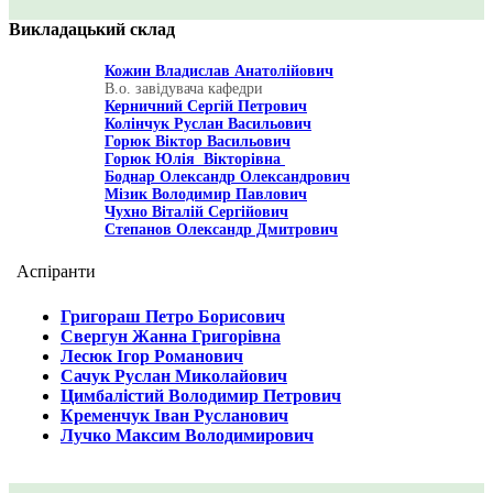
Викладацький склад
Кожин Владислав Анатолійович
В.о. завідувача кафедри
Керничний Сергій Петрович
Колінчук Руслан Васильович
Горюк Віктор Васильович
Горюк Юлія Вікторівна
Боднар Олександр Олександрович
Мізик Володимир Павлович
Чухно Віталій Сергійович
Степанов Олександр Дмитрович
Аспіранти
Григораш Петро Борисович
Свергун Жанна Григорівна
Лесюк Ігор Романович
Сачук Руслан Миколайович
Цимбалістий Володимир Петрович
Кременчук Іван Русланович
Лучко Максим Володимирович