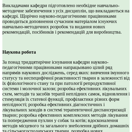
Викладачами кафедри підготовлено необхідне навчально-
методичне забезпечення з усіх дисциплін, що викладаються на
кафедрі. Щорічно науково-педагогічними працівниками
проводиться доповнення сучасним матеріалом існуючих
навчально-методичних розробок та видання нових
рекомендацій, посібників і рекомендацій для виробництва.
Наукова робота
За понад тридцятирічне існування кафедри науково-
педагогічними працівниками напрацьовано цілий ряд
напрямів наукових досліджень, серед яких: вивчення імунного
статусу та неспецифічної реактивності тварин в залежності від
їх фізіологічного стану та при патології репродуктивної
системи і молочної залози; розробка ефективних лікувальних
схем, методів та засобів терапії неплідних самок, відновлення і
стимуляція їх статевої функції, профілактики різних форм
неплідності; розробка ефективних діагностичних і
лікувальних заходів в системі терапевтичної диспансеризації
тварин; розробка ефективних комплексних методів лікування
та попередження пухлин у собак та котів; вдосконалення
методів місцевого та загального знеболення дрібних домашніх
та сільськогосподарських тварин, розробка нових