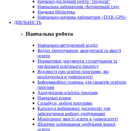
Науково-дослідний центр "Поділля"
Навчальна лабораторія «Ботанічний сад»
Наукова бібліотека
Навчально-наукова лабораторія «DAK GPS»
ДІЯЛЬНІСТЬ
Навчальна робота
Навчально-методичний відділ
Відділ ліцензування, акредитації та якості
освіти
Нормативні документи з планування та
організації освітнього процесу
Відомості про освітні програми, які
реалізуються в університеті
Інформаційна сторінка для гарантів освітніх
програм
Акредитація освітніх програм
Навчальні плани
Силабуси, робочі програми
Каталоги вибіркових дисциплін для
забезпечення вибору здобувачами
Моніторинг якості освіти в університеті
Щорічне оцінювання здобувачів вищої
освіти