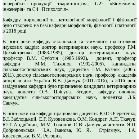
переробки продукції тваринництва, G22 «Біомедична
інженерія» та С4 «Психологія».
Кафедру нормальної та патологічної морфології і фізіології
було створено на базі кафедри морфології, фізіології і патології
в 2016 році.
В різні роки кафедру очолювали та займались підготовкою
наукових кадрів: доктор ветеринарних наук, професор Г.М.
Цехмістренко (1983-1985), доктор ветеринарних наук,
професор В.М. Суботін (1985-1992), доцент, професор
кафедри М.М. Тихонов (1992-2005), кандидатка
сільськогосподарських наук, доцентка Г.М. Кузняк (2005-
2011), доктор сільськогосподарських наук, професор, академік
вищої освіти України В.В. Данчук (2011-2016), в 2016 році
завідувачем кафедри було призначено кандидата ветеринарних
наук, доцента О.А. Цвігуна. Згодом, кафедру очолила
кандидатка сільськогосподарських наук, доцентка Л.Б.
Савчук.
В різні роки на кафедрі працювали доценти: Ю.Г. Очеретенко,
В.І. Заблоцький, Е.Г. Кузовенкова, О.М. Кондрат, А.П. Ткачук,
Ю.Т. Андріїшин, М.М. Тихонов, О.В. Данчук, асистенти: Я.П.
Добровольська, І.А. Іванова, Ю. Я. Стрільчук, І.А.
Квасневська, В.М. Роговик.