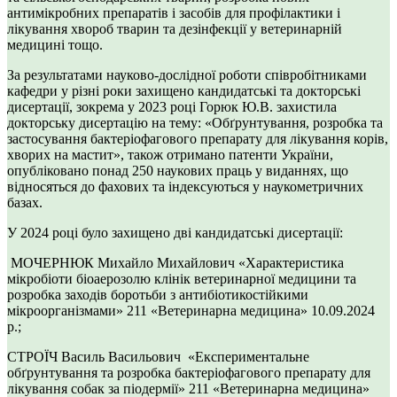
антимікробних препаратів і засобів для профілактики і
лікування хвороб тварин та дезінфекції у ветеринарній
медицині тощо.
За результатами науково-дослідної роботи співробітниками
кафедри у різні роки захищено кандидатські та докторські
дисертації, зокрема у 2023 році Горюк Ю.В. захистила
докторську дисертацію на тему: «Обґрунтування, розробка та
застосування бактеріофагового препарату для лікування корів,
хворих на мастит», також отримано патенти України,
опубліковано понад 250 наукових праць у виданнях, що
відносяться до фахових та індексуються у наукометричних
базах.
У 2024 році було захищено дві кандидатські дисертації:
МОЧЕРНЮК Михайло Михайлович «Характеристика
мікробіоти біоаерозолю клінік ветеринарної медицини та
розробка заходів боротьби з антибіотикостійкими
мікроорганізмами» 211 «Ветеринарна медицина» 10.09.2024
р.;
СТРОЇЧ Василь Васильович «Експериментальне
обґрунтування та розробка бактеріофагового препарату для
лікування собак за піодермії» 211 «Ветеринарна медицина»