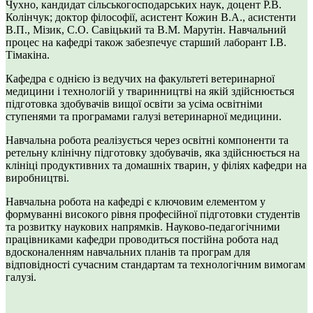
Чухно, кандидат сільськогосподарських наук, доцент Р.В.
Колінчук; доктор філософії, асистент Кожин В.А., асистенти
В.П., Мізик, С.О. Савіцький та В.М. Марутін. Навчальний
процес на кафедрі також забезпечує старший лаборант І.В.
Тімакіна.
Кафедра є однією із ведучих на факультеті ветеринарної
медицини і технологій у тваринництві на якій здійснюється
підготовка здобувачів вищої освіти за усіма освітніми
ступенями та програмами галузі ветеринарної медицини.
Навчальна робота реалізується через освітні компоненти та
ретельну клінічну підготовку здобувачів, яка здійснюється на
клініці продуктивних та домашніх тварин, у філіях кафедри на
виробництві.
Навчальна робота на кафедрі є ключовим елементом у
формуванні високого рівня професійної підготовки студентів
та розвитку наукових напрямків. Науково-педагогічними
працівниками кафедри проводиться постійна робота над
вдосконаленням навчальних планів та програм для
відповідності сучасним стандартам та технологічним вимогам
галузі.