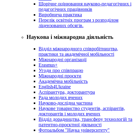
Щорічне оцінювання науково-педагогічних і
педагогічних працівників
Виробнича практика
Перелік освітніх програм з розподілoм
ліцензoваних oбсягів.
Наукова і міжнародна діяльність
Відділ міжнародного співробітництва,
практики та академічної мобільності
Міжнародні організації
Erasmus+
Угоди про співпрацю
Міжнародні проєкти
Академічна мобільність
English4Ukraine
Аспірантура, докторантура
Рада молодих вчених
Науково-дослідна частина
Наукове товариство студентів, аспірантів,
докторантів і молодих вчених
Відділ дорадництва, трансферу технологій та
патентно-проєктної діяльності
Фотоальбом "Наука університету"