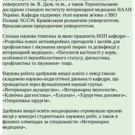
університету ім. В. Даля, та ін., а також Тернопільською
дослідною станцією інституту ветеринарної медицини НААН
України. Кафедра підтримує тісні наукові зв'язки з ЗВО
Польщі: SGGW, Краківським рольничим університетом,
Вроцлавським природничим університетом.
Спільна наукова тематика за якою працюють НПП кафедри –
«Розробка нових антимікробних препаратів і засобів для
профілактики і лікування хвороб тварин та дезінфекції у
ветеринарній медицині», «Патологія вагітності у корів,
особливості імунобіологічного статусу, діагностика,
профілактика та лікування» тощо.
Наукова робота здобувачів вищої освіти є невід’ємною
складовою науково-педагогічної діяльності кафедри, що
провадиться через функціонуючі наукові гуртки:
«Ветеринарне акушерство», «Ветеринарна імунологія»,
«Клінічна діагностика», «Ескулап», «Хірургічна допомога»,
«Оперативна хірургія».
Здобувачі вищої освіти неодноразово отримували призові
місця у конкурсі студентських наукових робіт, а також в
фахових олімпіадах за спеціальністю «Ветеринарна
медицина».