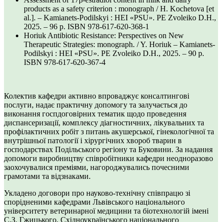
products as a safety criterion : monograph / H. Kochetova [et
al.]. – Kamianets-Podilskyi : HEI «PSU». PE Zvoleiko D.H.,
2025. – 96 p. ISBN 978-617-620-368-1
Horiuk Antibiotic Resistance: Perspectives on New
Therapeutic Strategies: monograph. / Y. Horiuk – Kamianets-
Podilskyi : HEI «PSU». PE Zvoleiko D.H., 2025. – 90 p.
ISBN 978-617-620-367-4
Колектив кафедри активно впроваджує консалтингові
послуги, надає практичну допомогу та залучається до
виконання госпдоговірних тематик щодо проведення
диспансеризації, комплексу діагностичних, лікувальних та
профілактичних робіт з питань акушерської, гінекологічної та
внутрішньої патології і хірургічних хвороб тварин в
господарствах Подільського регіону та Буковини. За надання
допомоги виробництву співробітники кафедри неодноразово
заохочувалися преміями, нагороджувались почесними
грамотами та відзнаками.
Укладено договори про науково-технічну співпрацю зі
спорідненими кафедрами Львівського національного
університету ветеринарної медицини та біотехнологій імені
С.З. Гжицького, Східноукраїнського національного