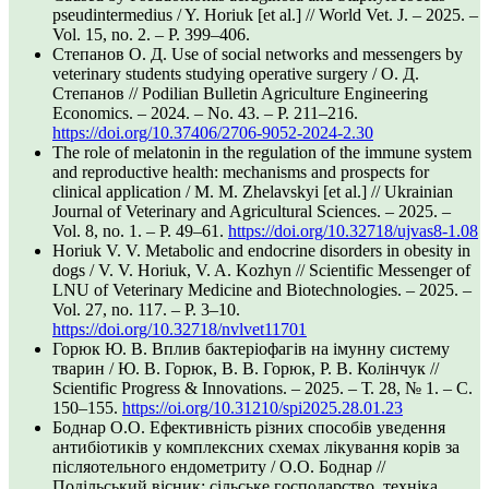
pseudintermedius / Y. Horiuk [et al.] // World Vet. J. – 2025. –
Vol. 15, no. 2. – P. 399–406.
Степанов О. Д. Use of social networks and messengers by
veterinary students studying operative surgery / О. Д.
Степанов // Podilian Bulletin Agriculture Engineering
Economics. – 2024. – No. 43. – P. 211–216.
https://doi.org/10.37406/2706-9052-2024-2.30
The role of melatonin in the regulation of the immune system
and reproductive health: mechanisms and prospects for
clinical application / M. M. Zhelavskyi [et al.] // Ukrainian
Journal of Veterinary and Agricultural Sciences. – 2025. –
Vol. 8, no. 1. – P. 49–61.
https://doi.org/10.32718/ujvas8-1.08
Horiuk V. V. Metabolic and endocrine disorders in obesity in
dogs / V. V. Horiuk, V. A. Kozhyn // Scientific Messenger of
LNU of Veterinary Medicine and Biotechnologies. – 2025. –
Vol. 27, no. 117. – P. 3–10.
https://doi.org/10.32718/nvlvet11701
Горюк Ю. В. Вплив бактеріофагів на імунну систему
тварин / Ю. В. Горюк, В. В. Горюк, Р. В. Колінчук //
Scientific Progress & Innovations. – 2025. – Т. 28, № 1. – С.
150–155.
https://oi.org/10.31210/spi2025.28.01.23
Боднар О.О. Ефективність різних способів уведення
антибіотиків у комплексних схемах лікування корів за
післяотельного ендометриту / О.О. Боднар //
Подільський вісник: сільське господарство, техніка,