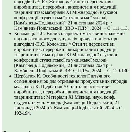
відгодівлі / Є.Ю. Жигалов// Стан та перспективи
виробництва, переробки і використання продукції
тваринництва: матеріали ХІ Міжнародної наукової
конференції студентської та учнівської молоді,
[Кам’янець-Подільський], 21 листопада 2024 р. /
Кам’янець-Подільський: ЗВО «ПДУ», 2024. – С. 111-113.
Коломієць П.С. Вплив оваріоектомії у свинок залежно
від оперативного доступу на їх продуктивність при
відгодівлі /П.С. Коломієць // Стан та перспективи
виробництва, переробки і використання продукції
тваринництва: матеріали ХІ Міжнародної наукової
конференції студентської та учнівської молоді,
[Кам’янець-Подільський], 21 листопада 2024 р. /
Кам’янець-Подільський: ЗВО «ПДУ», 2024. – С. 129-130.
Щербатюк К. Особливості технології штучного
осіменіння качок для отримання продуктивних гібридів
мулардів / К. Щербатюк // Стан та перспективи
виробництва, переробки і використання продукції
тваринництва : Матеріали ХI Міжнар. наук. конф.
студент. та учн. молоді. (Кам’янець-Подільський, 21
листопада 2024 р.). Кам’янець-Подільський, 2024. - С.
192-194.