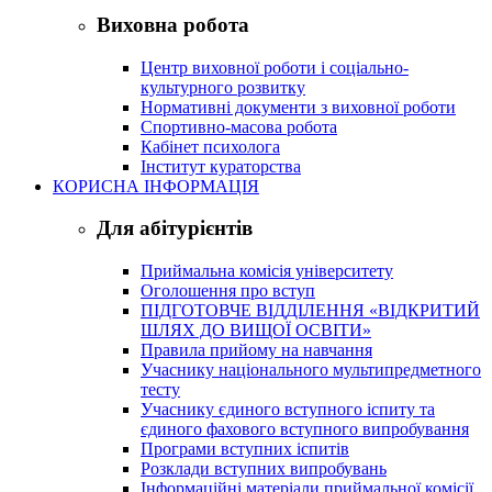
Виховна робота
Центр виховної роботи і соціально-
культурного розвитку
Нормативні документи з виховної роботи
Спортивно-масова робота
Кабінет психолога
Інститут кураторства
КОРИСНА ІНФОРМАЦІЯ
Для абітурієнтів
Приймальна комісія університету
Оголошення про вступ
ПІДГОТОВЧЕ ВІДДІЛЕННЯ «ВІДКРИТИЙ
ШЛЯХ ДО ВИЩОЇ ОСВІТИ»
Правила прийому на навчання
Учаснику національного мультипредметного
тесту
Учаснику єдиного вступного іспиту та
єдиного фахового вступного випробування
Програми вступних іспитів
Розклади вступних випробувань
Інформаційні матеріали приймальної комісії