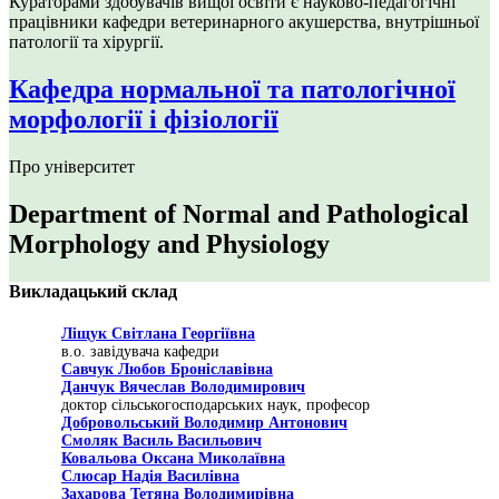
Кураторами здобувачів вищої освіти є науково-педагогічні
працівники кафедри ветеринарного акушерства, внутрішньої
патології та хірургії.
Кафедра нормальної та патологічної
морфології і фізіології
Про університет
Department of Normal and Pathological
Morphology and Physiology
Викладацький склад
Ліщук Світлана Георгіївна
в.о. завідувача кафедри
Савчук Любов Броніславівна
Данчук Вячеслав Володимирович
доктор сільськогосподарських наук, професор
Добровольський Володимир Антонович
Смоляк Василь Васильович
Ковальова Оксана Миколаївна
Слюсар Надія Василівна
Захарова Тетяна Володимирівна