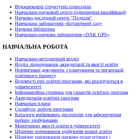
Відокремлені структурні підрозділи
Навчально-науковий центр підвищення кваліфікації
Науково-дослідний центр "Поділля"
Навчальна лабораторія «Ботанічний сад»
Наукова бібліотека
Навчально-наукова лабораторія «DAK GPS»
НАВЧАЛЬНА РОБОТА
Навчально-методичний відділ
Відділ ліцензування, акредитації та якості освіти
Нормативні документи з планування та організації
освітнього процесу
Відомості про освітні програми, які реалізуються в
університеті
Інформаційна сторінка для гарантів освітніх програм
Акредитація освітніх програм
Навчальні плани
Силабуси, робочі програми
Каталоги вибіркових дисциплін для забезпечення
вибору здобувачами
Моніторинг якості освіти в університеті
Щорічне оцінювання здобувачів вищої освіти
Щорічне оцінювання науково-педагогічних і