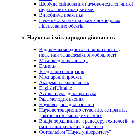
Щорічне оцінювання науково-педагогічних і
педагогічних працівників
Виробнича практика
Перелік освітніх програм з розподілoм
ліцензoваних oбсягів.
Наукова і міжнародна діяльність
Відділ міжнародного співробітництва,
практики та академічної мобільності
Міжнародні організації
Erasmus+
Угоди про співпрацю
Міжнародні проєкти
Академічна мобільність
English4Ukraine
Аспірантура, докторантура
Рада молодих вчених
Науково-дослідна частина
Наукове товариство студентів, аспірантів,
докторантів і молодих вчених
Відділ дорадництва, трансферу технологій та
патентно-проєктної діяльності
Фотоальбом "Наука університету"