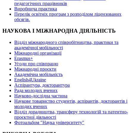
педагогічних працівників
Виробнича практика
Перелік освітніх програм з розподілoм ліцензoваних
oбсягів.
НАУКОВА І МІЖНАРОДНА ДІЯЛЬНІСТЬ
Відділ міжнародного співробітництва, практики та
академічної мобільності
Міжнародні організації
Erasmus+
Угоди про співпрацю
Міжнародні проєкти
Академічна мобільність
English4Ukraine
Аспірантура, докторантура
Рада молодих вчених
Науково-дослідна частина
Наукове товариство студентів, аспірантів, докторантів і
молодих вчених
Відділ дорадництва, трансферу технологій та патентно-
проєктної діяльності
Фотоальбом "Наука університету"