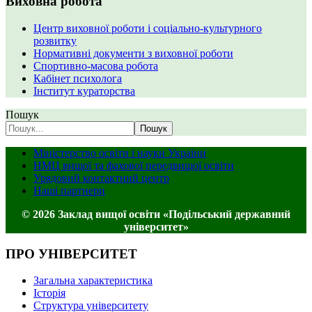
Виховна робота
Центр виховної роботи і соціально-культурного
розвитку
Нормативні документи з виховної роботи
Спортивно-масова робота
Кабінет психолога
Інститут кураторства
Пошук
Пошук
Міністерство освіти і науки України
НМЦ вищої та фахової передвищої освіти
Урядовий контактний центр
Наші партнери
© 2026 Заклад вищої освіти «Подільський державний
університет»
ПРО УНІВЕРСИТЕТ
Загальна характеристика
Історія
Структура університету