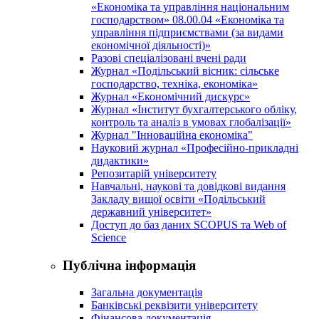
«Економіка та управління національним
господарством» 08.00.04 «Економіка та
управління підприємствами (за видами
економічної діяльності)»
Разові спеціалізовані вчені ради
Журнал «Подільський вісник: сільське
господарство, техніка, економіка»
Журнал «Економічний дискурс»
Журнал «Інститут бухгалтерського обліку,
контроль та аналіз в умовах глобалізації»
Журнал "Інноваційна економіка"
Науковий журнал «Професійно-прикладні
дидактики»
Репозитарій університету
Навчальні, наукові та довідкові видання
Закладу вищої освіти «Подільський
державний університет»
Доступ до баз даних SCOPUS та Web of
Science
Публічна інформація
Загальна документація
Банківські реквізити університету
Фінансова документація