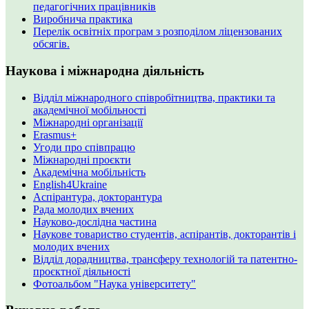
педагогічних працівників
Виробнича практика
Перелік освітніх програм з розподілoм ліцензoваних
oбсягів.
Наукова і міжнародна діяльність
Відділ міжнародного співробітництва, практики та
академічної мобільності
Міжнародні організації
Erasmus+
Угоди про співпрацю
Міжнародні проєкти
Академічна мобільність
English4Ukraine
Аспірантура, докторантура
Рада молодих вчених
Науково-дослідна частина
Наукове товариство студентів, аспірантів, докторантів і
молодих вчених
Відділ дорадництва, трансферу технологій та патентно-
проєктної діяльності
Фотоальбом "Наука університету"