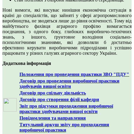
Нові вимоги, які висуває нинішня економічна ситуація в
країні до спеціалістів, що зайняті у сфері агропромислового
виробництва, не зводяться лише до рівня освіченості. Тому від
майбутнього фахівця аграрного профілю вимагається
поєднання, з одного боку, глибоких виробничо-технічних
знань, з іншого, ґрунтовне володіння соціально-
психологічними знаннями, які дозволяли б достатньо
ефективно керувати виробничими підрозділами і успішно
працювати у різних галузях аграрного сектору України.
Додаткова інформація
Положення про проведення практики ЗВО "ПДУ"
Договір про проведення виробничої практики
здобувачів вищої освіти
Договір про спільну діяльність
Договір про створення філії кафедри
Звіт про підсумки проходження виробничої
практики здобувачами вищої освіти
Повідомлення та направлення
Титульний аркуш звіту про проходження
виробничої практики