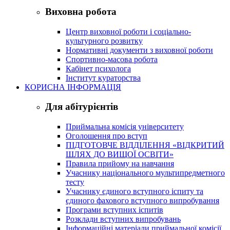
Виховна робота
Центр виховної роботи і соціально-
культурного розвитку
Нормативні документи з виховної роботи
Спортивно-масова робота
Кабінет психолога
Інститут кураторства
КОРИСНА ІНФОРМАЦІЯ
Для абітурієнтів
Приймальна комісія університету
Оголошення про вступ
ПІДГОТОВЧЕ ВІДДІЛЕННЯ «ВІДКРИТИЙ
ШЛЯХ ДО ВИЩОЇ ОСВІТИ»
Правила прийому на навчання
Учаснику національного мультипредметного
тесту
Учаснику єдиного вступного іспиту та
єдиного фахового вступного випробування
Програми вступних іспитів
Розклади вступних випробувань
Інформаційні матеріали приймальної комісії