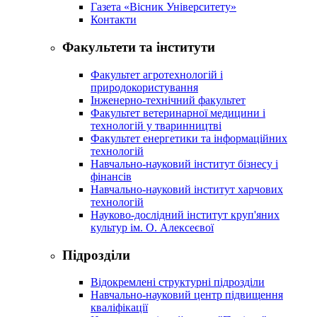
Газета «Вісник Університету»
Контакти
Факультети та інститути
Факультет агротехнологій і
природокористування
Інженерно-технічний факультет
Факультет ветеринарної медицини і
технологій у тваринництві
Факультет енергетики та інформаційних
технологій
Навчально-науковий інститут бізнесу і
фінансів
Навчально-науковий інститут харчових
технологій
Науково-дослідний інститут круп'яних
культур ім. О. Алексеєвої
Підрозділи
Відокремлені структурні підрозділи
Навчально-науковий центр підвищення
кваліфікації