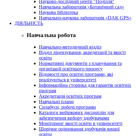
Науково-дослідний центр "Поділля"
Навчальна лабораторія «Ботанічний сад»
Наукова бібліотека
Навчально-наукова лабораторія «DAK GPS»
ДІЯЛЬНІСТЬ
Навчальна робота
Навчально-методичний відділ
Відділ ліцензування, акредитації та якості
освіти
Нормативні документи з планування та
організації освітнього процесу
Відомості про освітні програми, які
реалізуються в університеті
Інформаційна сторінка для гарантів освітніх
програм
Акредитація освітніх програм
Навчальні плани
Силабуси, робочі програми
Каталоги вибіркових дисциплін для
забезпечення вибору здобувачами
Моніторинг якості освіти в університеті
Щорічне оцінювання здобувачів вищої
освіти