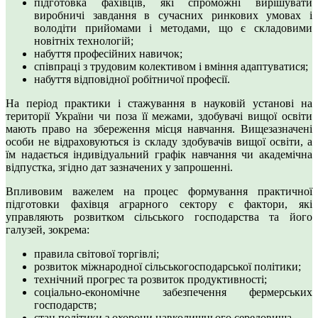
підготовка фахівців, які спроможні вирішувати
виробничі завдання в сучасних ринкових умовах і
володіти прийомами і методами, що є складовими
новітніх технологій;
набуття професійних навичок;
співпраці з трудовим колективом і вміння адаптуватися;
набуття відповідної робітничої професії.
На період практики і стажування в науковій установі на
території України чи поза її межами, здобувачі вищої освіти
мають право на збереження місця навчання. Вищезазначені
особи не відраховуються із складу здобувачів вищої освіти, а
їм надається індивідуальний графік навчання чи академічна
відпустка, згідно дат зазначених у запрошенні.
Впливовим важелем на процес формування практичної
підготовки фахівця аграрного сектору є фактори, які
управляють розвитком сільського господарства та його
галузей, зокрема:
правила світової торгівлі;
розвиток міжнародної сільськогосподарської політики;
технічний прогрес та розвиток продуктивності;
соціально-економічне забезпечення фермерських
господарств;
стан політики з охорони навколишнього середовища.