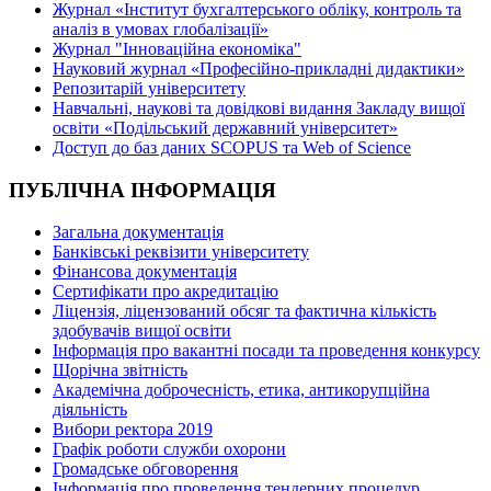
Журнал «Інститут бухгалтерського обліку, контроль та
аналіз в умовах глобалізації»
Журнал "Інноваційна економіка"
Науковий журнал «Професійно-прикладні дидактики»
Репозитарій університету
Навчальні, наукові та довідкові видання Закладу вищої
освіти «Подільський державний університет»
Доступ до баз даних SCOPUS та Web of Science
ПУБЛІЧНА ІНФОРМАЦІЯ
Загальна документація
Банківські реквізити університету
Фінансова документація
Сертифікати про акредитацію
Ліцензія, ліцензований обсяг та фактична кількість
здобувачів вищої освіти
Інформація про вакантні посади та проведення конкурсу
Щорічна звітність
Академічна доброчесність, етика, антикорупційна
діяльність
Вибори ректора 2019
Графік роботи служби охорони
Громадське обговорення
Інформація про проведення тендерних процедур