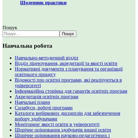
Щоденник практики
Пошук
Пошук
Навчальна робота
Навчально-методичний відділ
Відділ ліцензування, акредитації та якості освіти
Нормативні документи з планування та організації
освітнього процесу
Відомості про освітні програми, які реалізуються в
університеті
Інформаційна сторінка для гарантів освітніх програм
Акредитація освітніх програм
Навчальні плани
Силабуси, робочі програми
Каталоги вибіркових дисциплін для забезпечення
вибору здобувачами
Моніторинг якості освіти в університеті
Щорічне оцінювання здобувачів вищої освіти
Щорічне оцінювання науково-педагогічних і