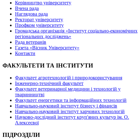
Керівництво університету
Вчена рада
Наглядова рада
Ректорат університету
Профком університету
Громадська організація «Інститут соціально-економічних
регіональних досліджень»
Рада ветеранів
Газета «Вісник Університету»
Контакти
ФАКУЛЬТЕТИ ТА ІНСТИТУТИ
Факультет агротехнологій і природокористування
Інженерно-технічний факультет
Факультет ветеринарної медицини і технологій у
тваринництві
Факультет енергетики та інформаційних технологій
Навчально-науковий інститут бізнесу і фінансів
Навчально-науковий інститут харчових технологій
Науково-дослідний інститут круп'яних культур ім. О.
Алексеєвої
ПІДРОЗДІЛИ