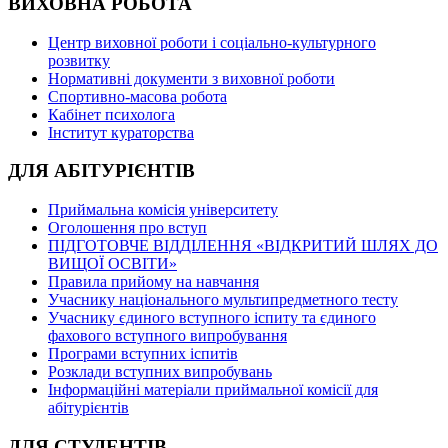
ВИХОВНА РОБОТА
Центр виховної роботи і соціально-культурного
розвитку
Нормативні документи з виховної роботи
Спортивно-масова робота
Кабінет психолога
Інститут кураторства
ДЛЯ АБІТУРІЄНТІВ
Приймальна комісія університету
Оголошення про вступ
ПІДГОТОВЧЕ ВІДДІЛЕННЯ «ВІДКРИТИЙ ШЛЯХ ДО
ВИЩОЇ ОСВІТИ»
Правила прийому на навчання
Учаснику національного мультипредметного тесту
Учаснику єдиного вступного іспиту та єдиного
фахового вступного випробування
Програми вступних іспитів
Розклади вступних випробувань
Інформаційні матеріали приймальної комісії для
абітурієнтів
ДЛЯ СТУДЕНТІВ