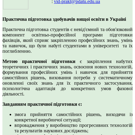
:
vid-prakt@pdatu.edu.ua
Практична підготовка здобувачів вищої освіти в Україні
Практична підготовка студентів є невід'ємний та обов'язковий
компонент освітньо-професійної програми підготовки
фахівців, який сприяє закріпленню професійних знань, умінь
та навичок, що були набуті студентами в університеті та їх
поглибленню.
Метою практичної підготовки
є закріплення набутих
теоретичних і практичних знань, освоєння нових технологій,
формування професійних умінь і навичок для прийняття
самостійних рішень, виховання потреби у систематичному
оновленні своїх знань для їх практичного застосування,
психологічна адаптація до конкретних умов фахової
діяльності.
Завданням практичної підготовки є
:
змога прийняття самостійних рішень, виходячи із
конкретної виробничої ситуації;
впровадження у виробництво прогресивних технологій
та результатів наукових досліджень;