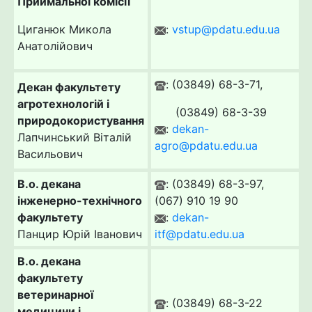
Приймальної комісії
Циганюк Микола
:
vstup@pdatu.edu.ua
Анатолійович
: (03849) 68-3-71,
Декан факультету
агротехнологій і
(03849) 68-3-39
природокористування
:
dekan-
Лапчинський Віталій
agro@pdatu.edu.ua
Васильович
В.о. декана
: (03849) 68-3-97,
інженерно-технічного
(067) 910 19 90
факультету
:
dekan-
Панцир Юрій Іванович
itf@pdatu.edu.ua
В.о. декана
факультету
ветеринарної
: (03849) 68-3-22
медицини і