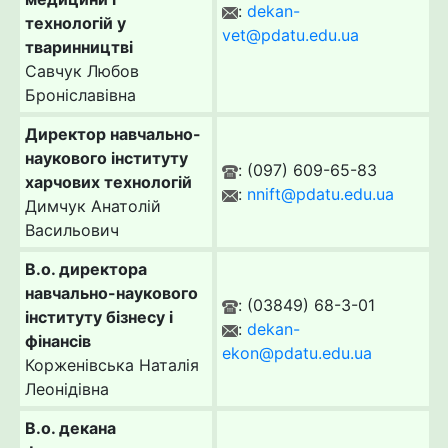
:
dekan-
технологій у
vet@pdatu.edu.ua
тваринництві
Савчук Любов
Броніславівна
Директор навчально-
наукового інституту
: (097) 609-65-83
харчових технологій
:
nnift@pdatu.edu.ua
Димчук Анатолій
Васильович
В.о. директора
навчально-наукового
: (03849) 68-3-01
інституту бізнесу і
:
dekan-
фінансів
ekon@pdatu.edu.ua
Корженівська Наталія
Леонідівна
В.о. декана