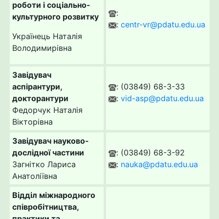
роботи і соціально-
:
культурного розвитку
:
centr-vr@pdatu.edu.ua
Українець Наталія
Володимирівна
Завідувач
аспірантури,
: (03849) 68-3-33
докторантури
:
vid-asp@pdatu.edu.ua
Федорчук Наталія
Вікторівна
Завідувач науково-
дослідної частини
: (03849) 68-3-92
Загнітко Лариса
:
nauka@pdatu.edu.ua
Анатоліївна
Відділ міжнародного
співробітництва,
практики та