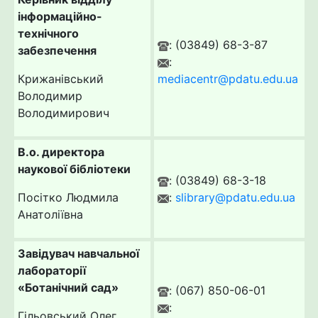
інформаційно-
технічного
: (03849) 68-3-87
забезпечення
:
Крижанівський
mediacentr@pdatu.edu.ua
Володимир
Володимирович
В.о. директора
наукової бібліотеки
: (03849) 68-3-18
Посітко Людмила
:
slibrary@pdatu.edu.ua
Анатоліївна
Завідувач навчальної
лабораторії
«Ботанічний сад»
: (067) 850-06-01
:
Гільовський Олег