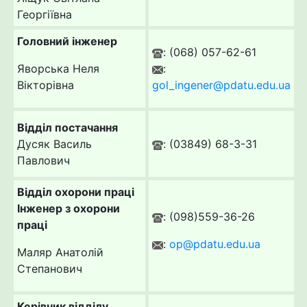
Георгіївна
Головний інженер
: (068) 057-62-61
Яворська Неля
:
Вікторівна
gol_ingener@pdatu.edu.ua
Відділ постачання
Дусяк Василь
: (03849) 68-3-31
Павлович
Відділ охорони праці
Інженер з охорони
: (098)559-36-26
праці
:
op@pdatu.edu.ua
Маляр Анатолій
Степанович
Керівник відділу