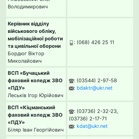
Володимирович
Керівник відділу
військового обліку,
мобілізаційної роботи
: (068) 426 25 11
та цивільної оборони
Бордюг Віктор
Миколайович
ВСП «Бучацький
фаховий коледж ЗВО
: (03544) 2-97-58
«ПДУ»
:
bdaktr@ukr.net
Леськів Ігор Юрійович
ВСП «Кіцманський
: (03736) 2-32-23,
фаховий коледж ЗВО
(03736) 2-17-71
«ПДУ»
:
kdat@ukr.net
Біляр Іван Георгійович