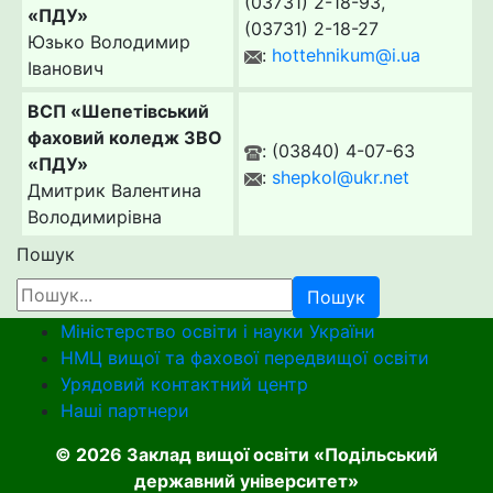
(03731) 2-18-93,
«ПДУ»
(03731) 2-18-27
Юзько Володимир
:
hottehnikum@i.ua
Іванович
ВСП «Шепетівський
фаховий коледж ЗВО
: (03840) 4-07-63
«ПДУ»
:
shepkol@ukr.net
Дмитрик Валентина
Володимирівна
Пошук
Пошук
Міністерство освіти і науки України
НМЦ вищої та фахової передвищої освіти
Урядовий контактний центр
Наші партнери
© 2026 Заклад вищої освіти «Подільський
державний університет»