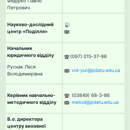
Федірко Павло
Петрович
Науково-дослідний
:
центр «Поділля»
:
Начальник
юридичного відділу
:(097) 015-37-98
Руснак Леся
:
vid-yur@pdatu.edu.ua
Володимирівна
Керівник навчально-
: (03849) 68-3-86
методичного відділу
:
metod@pdatu.edu.ua
В.о. директора
центру виховної