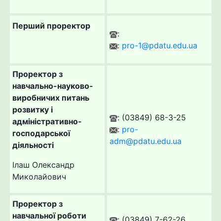
Перший проректор
:
:
pro-1@pdatu.edu.ua
Проректор з
навчально-науково-
виробничих питань
розвитку і
: (03849) 68-3-25
адміністративно-
:
pro-
господарської
adm@pdatu.edu.ua
діяльності
Ілаш Олександр
Миколайович
Проректор з
навчальної роботи
: (03849) 7-62-26