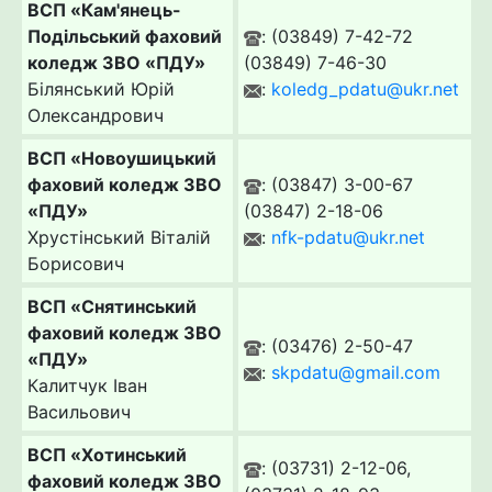
ВСП «Кам'янець-
Подільський фаховий
: (03849) 7-42-72
коледж ЗВО «ПДУ»
(03849) 7-46-30
Білянський Юрій
:
koledg_pdatu@ukr.net
Олександрович
ВСП «Новоушицький
фаховий коледж ЗВО
: (03847) 3-00-67
«ПДУ»
(03847) 2-18-06
Хрустінський Віталій
:
nfk-pdatu@ukr.net
Борисович
ВСП «Снятинський
фаховий коледж ЗВО
: (03476) 2-50-47
«ПДУ»
:
skpdatu@gmail.com
Калитчук Іван
Васильович
ВСП «Хотинський
: (03731) 2-12-06,
фаховий коледж ЗВО