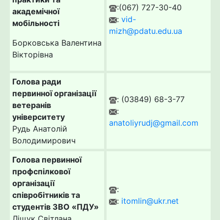
:(067) 727-30-40
академічної
:
vid-
мобільності
mizh@pdatu.edu.ua
Борковська Валентина
Вікторівна
Голова ради
первинної організації
: (03849) 68-3-77
ветеранів
:
університету
anatoliyrudj@gmail.com
Рудь Анатолій
Володимирович
Голова первинної
профспілкової
організації
:
співробітників та
:
itomlin@ukr.net
студентів ЗВО «ПДУ»
Ліщук Світлана