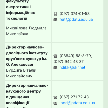
факультету
енергетики і
інформаційних
: (097) 374-01-58
технологій
:
feit@pdatu.edu.ua
Михайлова Людмила
Миколаївна
Директор науково-
дослідного інституту
: (03849) 68-3-79,
круп'яних культур ім.
(097) 942 48 37
О. Алексеєвої
:
ndikk@ukr.net
Бурдига Віталій
Миколайович
Директор навчально-
наукового центру
підвищення
: (067) 271 72 43
кваліфікації
:
ipod@pdatu.edu.ua