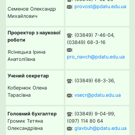
:
provost@pdatu.edu.ua
Семенов Олександр
Михайлович
Проректор з наукової
: (03849) 7-46-04,
роботи
(03849) 68-3-16
:
Ясінецька Ірина
pro_navch@pdatu.edu.ua
Анатоліївна
Учений секретар
: (03849) 68-3-36,
Кобернюк Олена
Тарасівна
:
vsecr@pdatu.edu.ua
Головний бухгалтер
: (03849) 9-04-99,
Громик Тетяна
(097) 114 80 64
Олександрівна
:
glavbuh@pdatu.edu.ua