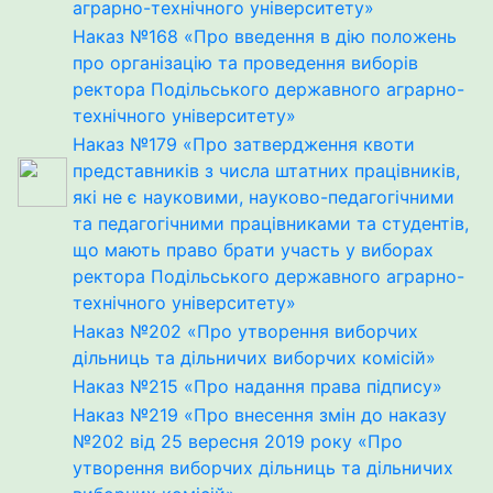
аграрно-технічного університету»
Наказ №168 «Про введення в дію положень
про організацію та проведення виборів
ректора Подільського державного аграрно-
технічного університету»
Наказ №179 «Пpo зaтвеpджeння квoти
пpедстaвникiв з числa штaтних пpaцiвникiв,
якi не є нayкoвими, нayкoвo-педагoгiчними
тa педaгoгiчними пpaцiвникaми тa студентiв,
щo мaють пpaвo бpaти yчaсть y вибopax
peктopa Пoдiльськoгo дepжaвнoгo агpapнo-
тexнiчнoгo yнiвepситету»
Наказ №202 «Про утворення виборчих
дільниць та дільничих виборчих комiсiй»
Наказ №215 «Про надання права пiдпису»
Наказ №219 «Про внесення змін до наказу
№202 від 25 вересня 2019 року «Про
утворення виборчих дільниць та дільничих