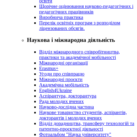
освіти
Щорічне оцінювання науково-педагогічних і
педагогічних працівників
Виробнича практика
Перелік освітніх програм з розподілoм
ліцензoваних oбсягів.
Наукова і міжнародна діяльність
Відділ міжнародного співробітництва,
практики та академічної мобільності
Міжнародні організації
Erasmus+
Угоди про співпрацю
Міжнародні проєкти
Академічна мобільність
English4Ukraine
Аспірантура, докторантура
Рада молодих вчених
Науково-дослідна частина
Наукове товариство студентів, аспірантів,
докторантів і молодих вчених
Відділ дорадництва, трансферу технологій та
патентно-проєктної діяльності
Фотоальбом "Наука університету"