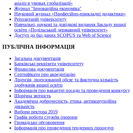
аналіз в умовах глобалізації»
Журнал "Інноваційна економіка"
Науковий журнал «Професійно-прикладні дидактики»
Репозитарій університету
Навчальні, наукові та довідкові видання Закладу вищої
освіти «Подільський державний університет»
Доступ до баз даних SCOPUS та Web of Science
ПУБЛІЧНА ІНФОРМАЦІЯ
Загальна документація
Банківські реквізити університету
Фінансова документація
Сертифікати про акредитацію
Ліцензія, ліцензований обсяг та фактична кількість
здобувачів вищої освіти
Інформація про вакантні посади та проведення конкурсу
Щорічна звітність
Академічна доброчесність, етика, антикорупційна
діяльність
Вибори ректора 2019
Графік роботи служби охорони
Громадське обговорення
Інформація про проведення тендерних процедур