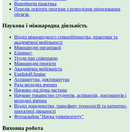
Виробнича практика
Перелік освітніх програм з розподілoм ліцензoваних
oбсягів.
Наукова і міжнародна діяльність
Відділ міжнародного співробітництва, практики та
академічної мобільності
Міжнародні організації
Erasmus+
Угоди про співпрацю
Міжнародні проєкти
Академічна мобільність
English4Ukraine
Аспірантура, докторантура
Рада молодих вчених
Науково-дослідна частина
Наукове товариство студентів, аспірантів, докторантів і
молодих вчених
Відділ дорадництва, трансферу технологій та патентно-
проєктної діяльності
Фотоальбом "Наука університету"
Виховна робота