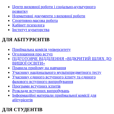
Центр виховної роботи і соціально-культурного
розвитку
Нормативні документи з виховної роботи
Спортивно-масова робота
Кабінет психолога
Інститут кураторства
ДЛЯ АБІТУРІЄНТІВ
Приймальна комісія університету
Оголошення про вступ
ПІДГОТОВЧЕ ВІДДІЛЕННЯ «ВІДКРИТИЙ ШЛЯХ ДО
ВИЩОЇ ОСВІТИ»
Правила прийому на навчання
Учаснику національного мультипредметного тесту
Учаснику єдиного вступного іспиту та єдиного
фахового вступного випробування
Програми вступних іспитів
Розклади вступних випробувань
Інформаційні матеріали приймальної комісії для
абітурієнтів
ДЛЯ СТУДЕНТІВ