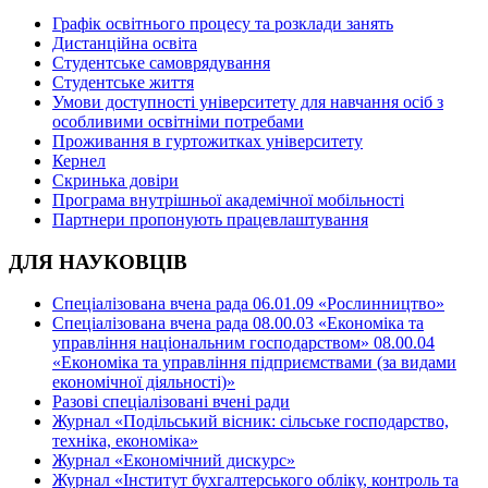
Графік освітнього процесу та розклади занять
Дистанційна освіта
Студентське самоврядування
Студентське життя
Умови доступності університету для навчання осіб з
особливими освітніми потребами
Проживання в гуртожитках університету
Кернел
Скринька довіри
Програма внутрішньої академічної мобільності
Партнери пропонують працевлаштування
ДЛЯ НАУКОВЦІВ
Спеціалізована вчена рада 06.01.09 «Рослинництво»
Спеціалізована вчена рада 08.00.03 «Економіка та
управління національним господарством» 08.00.04
«Економіка та управління підприємствами (за видами
економічної діяльності)»
Разові спеціалізовані вчені ради
Журнал «Подільський вісник: сільське господарство,
техніка, економіка»
Журнал «Економічний дискурс»
Журнал «Інститут бухгалтерського обліку, контроль та