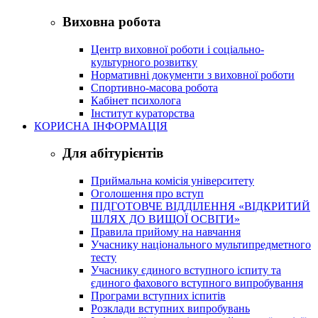
Виховна робота
Центр виховної роботи і соціально-
культурного розвитку
Нормативні документи з виховної роботи
Спортивно-масова робота
Кабінет психолога
Інститут кураторства
КОРИСНА ІНФОРМАЦІЯ
Для абітурієнтів
Приймальна комісія університету
Оголошення про вступ
ПІДГОТОВЧЕ ВІДДІЛЕННЯ «ВІДКРИТИЙ
ШЛЯХ ДО ВИЩОЇ ОСВІТИ»
Правила прийому на навчання
Учаснику національного мультипредметного
тесту
Учаснику єдиного вступного іспиту та
єдиного фахового вступного випробування
Програми вступних іспитів
Розклади вступних випробувань