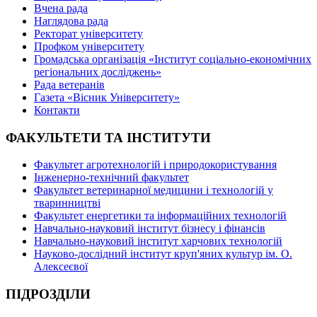
Вчена рада
Наглядова рада
Ректорат університету
Профком університету
Громадська організація «Інститут соціально-економічних
регіональних досліджень»
Рада ветеранів
Газета «Вісник Університету»
Контакти
ФАКУЛЬТЕТИ ТА ІНСТИТУТИ
Факультет агротехнологій і природокористування
Інженерно-технічний факультет
Факультет ветеринарної медицини і технологій у
тваринництві
Факультет енергетики та інформаційних технологій
Навчально-науковий інститут бізнесу і фінансів
Навчально-науковий інститут харчових технологій
Науково-дослідний інститут круп'яних культур ім. О.
Алексеєвої
ПІДРОЗДІЛИ