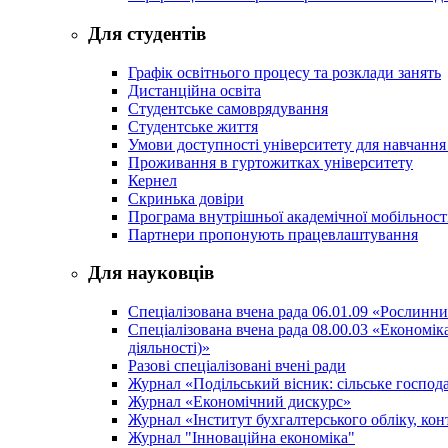
Для студентів
Графік освітнього процесу та розклади занять
Дистанційна освіта
Студентське самоврядування
Студентське життя
Умови доступності університету для навчання
Проживання в гуртожитках університету
Кернел
Скринька довіри
Програма внутрішньої академічної мобільност
Партнери пропонують працевлаштування
Для науковців
Спеціалізована вчена рада 06.01.09 «Рослинн
Спеціалізована вчена рада 08.00.03 «Економі
діяльності)»
Разові спеціалізовані вчені ради
Журнал «Подільський вісник: сільське господа
Журнал «Економічний дискурс»
Журнал «Інститут бухгалтерського обліку, конт
Журнал "Інноваційна економіка"