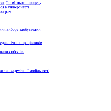
ації освітнього процесу
ся в університеті
програм
ення вибору здобувачами
едагогічних працівників
ваних oбсягів.
и та академічної мобільності