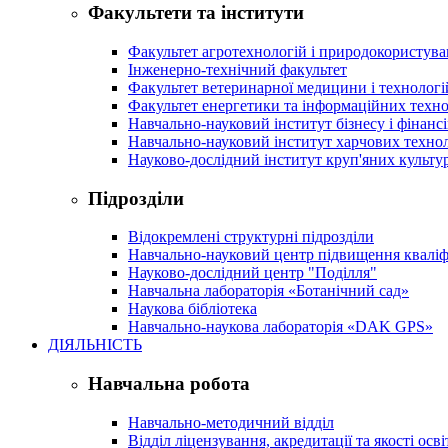
Факультети та інститути
Факультет агротехнологій і природокористув
Інженерно-технічний факультет
Факультет ветеринарної медицини і технологі
Факультет енергетики та інформаційних техно
Навчально-науковий інститут бізнесу і фінансі
Навчально-науковий інститут харчових техно
Науково-дослідний інститут круп'яних культур
Підрозділи
Відокремлені структурні підрозділи
Навчально-науковий центр підвищення кваліфі
Науково-дослідний центр "Поділля"
Навчальна лабораторія «Ботанічний сад»
Наукова бібліотека
Навчально-наукова лабораторія «DAK GPS»
ДІЯЛЬНІСТЬ
Навчальна робота
Навчально-методичний відділ
Відділ ліцензування, акредитації та якості осві