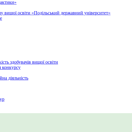
дактики»
аду вищої освіти «Подільський державний університет»
e
кість здобувачів вищої освіти
я конкурсу
йна діяльність
ур