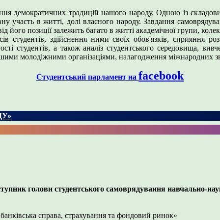
ння демократичних традицій нашого народу. Одною із складови
ну участь в житті, долі власного народу. Завдання самоврядува
ід його позиції залежить багато в житті академічної групи, коле
сів студентів, здійснення ними своїх обов'язків, сприяння роз
ності студентів, а також аналіз студентського середовища, вивч
 іншими молодіжними організаціями, налагодження міжнародних зв
facebook
Студентський парламент на
ДУ»
ступник голови студентського самоврядування навчально-науко
, банківська справа, страхування та фондовий ринок»