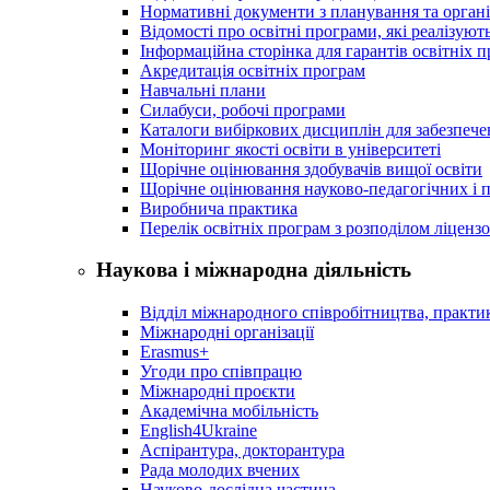
Нормативні документи з планування та організ
Відомості про освітні програми, які реалізують
Інформаційна сторінка для гарантів освітніх 
Акредитація освітніх програм
Навчальні плани
Силабуси, робочі програми
Каталоги вибіркових дисциплін для забезпеч
Моніторинг якості освіти в університеті
Щорічне оцінювання здобувачів вищої освіти
Щорічне оцінювання науково-педагогічних і п
Виробнича практика
Перелік освітніх програм з розподілoм ліцензo
Наукова і міжнародна діяльність
Відділ міжнародного співробітництва, практик
Міжнародні організації
Erasmus+
Угоди про співпрацю
Міжнародні проєкти
Академічна мобільність
English4Ukraine
Аспірантура, докторантура
Рада молодих вчених
Науково-дослідна частина