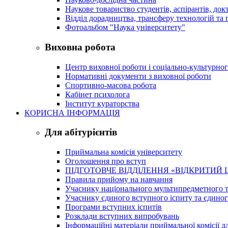
Наукове товариство студентів, аспірантів, док
Відділ дорадництва, трансферу технологій та 
Фотоальбом "Наука університету"
Виховна робота
Центр виховної роботи і соціально-культурно
Нормативні документи з виховної роботи
Спортивно-масова робота
Кабінет психолога
Інститут кураторства
КОРИСНА ІНФОРМАЦІЯ
Для абітурієнтів
Приймальна комісія університету
Оголошення про вступ
ПІДГОТОВЧЕ ВІДДІЛЕННЯ «ВІДКРИТИЙ 
Правила прийому на навчання
Учаснику національного мультипредметного т
Учаснику єдиного вступного іспиту та єдино
Програми вступних іспитів
Розклади вступних випробувань
Інформаційні матеріали приймальної комісії дл