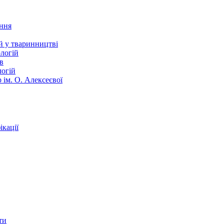
ання
й у тваринництві
логій
в
логій
 ім. О. Алексеєвої
кації
ти