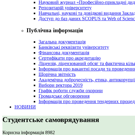
Науковий журнал «Професійно-прикладні ди
Репозитарій університету
Навчальні, наукові та довідкові видання Закл
Доступ до баз даних SCOPUS та Web of Scienc
Публічна інформація
Загальна документація
Банківські реквізити університету
Фінансова документація
Сертифікати про акредитацію
Ліцензія, ліцензований обсяг та фактична кіль
Інформація про вакантні посади та проведенн
Щорічна звітність
Академічна доброчесність, етика, антикорупці
Вибори ректора 2019
Графік роботи служби охорони
Громадське обговорення
Інформація про проведення тендерних процед
НОВИНИ
Студентське самоврядування
Корисна інформація
8982