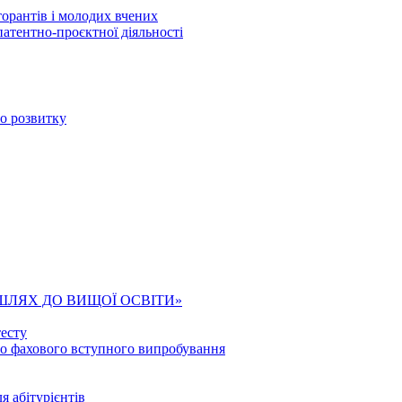
торантів і молодих вчених
патентно-проєктної діяльності
го розвитку
ШЛЯХ ДО ВИЩОЇ ОСВІТИ»
есту
го фахового вступного випробування
я абітурієнтів