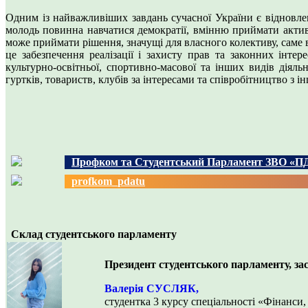
Одним із найважливіших завдань сучасної України є відновле
молодь повинна навчатися демократії, вмінню приймати актив
може приймати рішення, значущі для власного колективу, саме в
це забезпечення реалізації і захисту прав та законних інтере
культурно-освітньої, спортивно-масової та інших видів діяль
гуртків, товариств, клубів за інтересами та співробітництво з
Профком та Студентський Парламент ЗВО «П
profkom_pdatu
Склад студентського парламенту
Президент студентського парламенту, за
Валерія СУСЛЯК,
студентка 3 курсу спеціальності «Фінанси