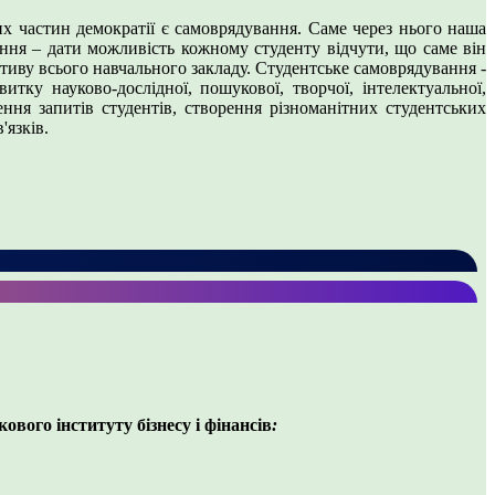
х частин демократії є самоврядування. Саме через нього наша
ння – дати можливість кожному студенту відчути, що саме він
ктиву всього навчального закладу. Студентське самоврядування -
витку науково-дослідної, пошукової, творчої, інтелектуальної,
ення запитів студентів, створення різноманітних студентських
'язків.
вого інституту бізнесу і фінансів
: