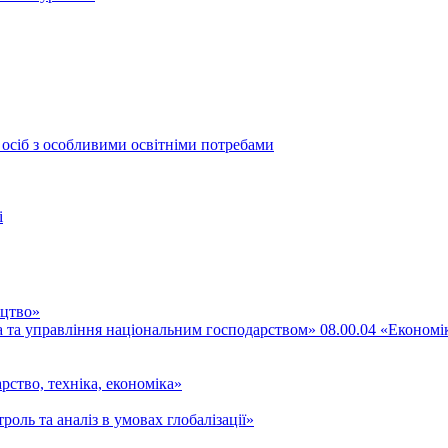
 осіб з особливими освітніми потребами
і
ицтво»
ка та управління національним господарством» 08.00.04 «Економі
рство, техніка, економіка»
роль та аналіз в умовах глобалізації»