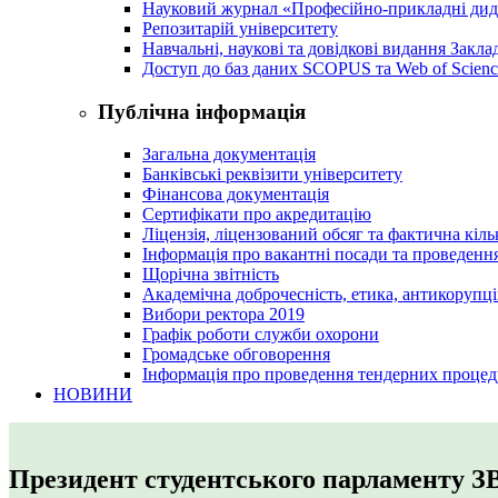
Науковий журнал «Професійно-прикладні ди
Репозитарій університету
Навчальні, наукові та довідкові видання Закл
Доступ до баз даних SCOPUS та Web of Scienc
Публічна інформація
Загальна документація
Банківські реквізити університету
Фінансова документація
Сертифікати про акредитацію
Ліцензія, ліцензований обсяг та фактична кіль
Інформація про вакантні посади та проведенн
Щорічна звітність
Академічна доброчесність, етика, антикорупці
Вибори ректора 2019
Графік роботи служби охорони
Громадське обговорення
Інформація про проведення тендерних процед
НОВИНИ
Президент студентського парламенту З