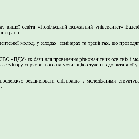
аду вищої освіти «Подільський державний університет» Валер
істрації.
тудентської молоді у заходах, семінарах та тренінгах, що прово
ЗВО «ПДУ» як бази для проведення різноманітних освітніх і молод
о семінару, спрямованого на мотивацію студентів до активної уч
 продовжує розширювати співпрацю з молодіжними структурами
.