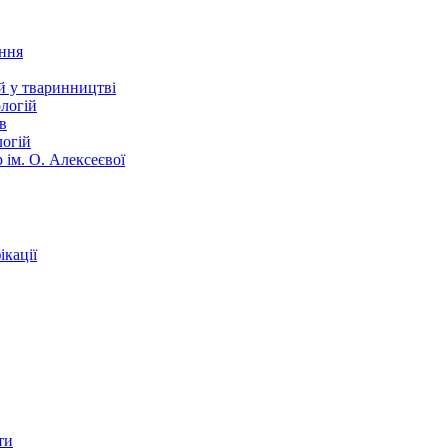
ання
й у тваринництві
логій
в
логій
 ім. О. Алексеєвої
кації
ти