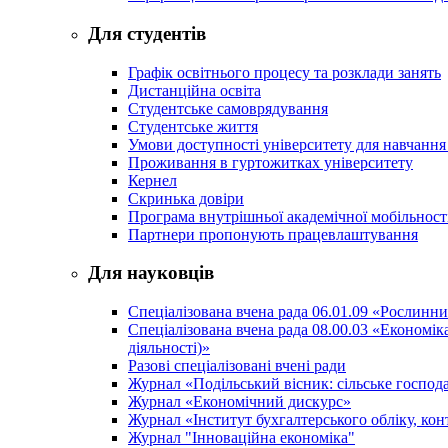
Для студентів
Графік освітнього процесу та розклади занять
Дистанційна освіта
Студентське самоврядування
Студентське життя
Умови доступності університету для навчання
Проживання в гуртожитках університету
Кернел
Скринька довіри
Програма внутрішньої академічної мобільност
Партнери пропонують працевлаштування
Для науковців
Спеціалізована вчена рада 06.01.09 «Рослинн
Спеціалізована вчена рада 08.00.03 «Економі
діяльності)»
Разові спеціалізовані вчені ради
Журнал «Подільський вісник: сільське господа
Журнал «Економічний дискурс»
Журнал «Інститут бухгалтерського обліку, конт
Журнал "Інноваційна економіка"