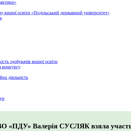
дактики»
аду вищої освіти «Подільський державний університет»
e
кість здобувачів вищої освіти
я конкурсу
йна діяльність
ур
ВО «ПДУ» Валерія СУСЛЯК взяла участь