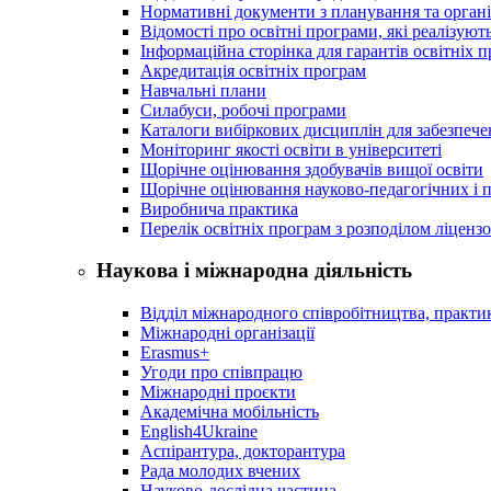
Нормативні документи з планування та організ
Відомості про освітні програми, які реалізують
Інформаційна сторінка для гарантів освітніх 
Акредитація освітніх програм
Навчальні плани
Силабуси, робочі програми
Каталоги вибіркових дисциплін для забезпеч
Моніторинг якості освіти в університеті
Щорічне оцінювання здобувачів вищої освіти
Щорічне оцінювання науково-педагогічних і п
Виробнича практика
Перелік освітніх програм з розподілoм ліцензo
Наукова і міжнародна діяльність
Відділ міжнародного співробітництва, практик
Міжнародні організації
Erasmus+
Угоди про співпрацю
Міжнародні проєкти
Академічна мобільність
English4Ukraine
Аспірантура, докторантура
Рада молодих вчених
Науково-дослідна частина