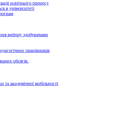
ації освітнього процесу
ся в університеті
програм
ення вибору здобувачами
едагогічних працівників
ваних oбсягів.
и та академічної мобільності