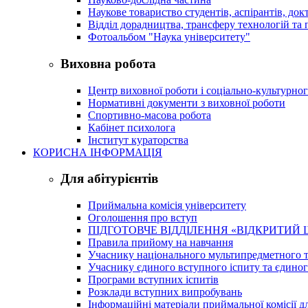
Наукове товариство студентів, аспірантів, док
Відділ дорадництва, трансферу технологій та 
Фотоальбом "Наука університету"
Виховна робота
Центр виховної роботи і соціально-культурно
Нормативні документи з виховної роботи
Спортивно-масова робота
Кабінет психолога
Інститут кураторства
КОРИСНА ІНФОРМАЦІЯ
Для абітурієнтів
Приймальна комісія університету
Оголошення про вступ
ПІДГОТОВЧЕ ВІДДІЛЕННЯ «ВІДКРИТИЙ 
Правила прийому на навчання
Учаснику національного мультипредметного т
Учаснику єдиного вступного іспиту та єдино
Програми вступних іспитів
Розклади вступних випробувань
Інформаційні матеріали приймальної комісії дл