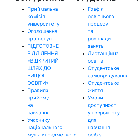
Приймальна
Графік
комісія
освітнього
університету
процесу
Оголошення
та
про вступ
розклади
ПІДГОТОВЧЕ
занять
ВІДДІЛЕННЯ
Дистанційна
«ВІДКРИТИЙ
освіта
ШЛЯХ ДО
Студентське
ВИЩОЇ
самоврядування
ОСВІТИ»
Студентське
Правила
життя
прийому
Умови
на
доступності
навчання
університету
Учаснику
для
національного
навчання
мультипредметного
осіб з