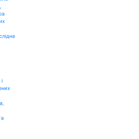
,
ра
их
слідна
 і
ених
а,
та