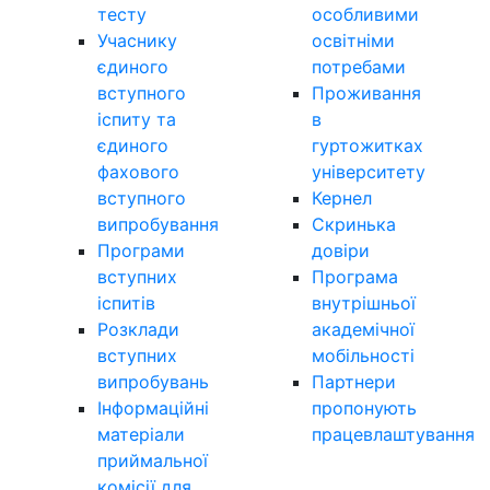
тесту
особливими
Учаснику
освітніми
єдиного
потребами
вступного
Проживання
іспиту та
в
єдиного
гуртожитках
фахового
університету
вступного
Кернел
випробування
Скринька
Програми
довіри
вступних
Програма
іспитів
внутрішньої
Розклади
академічної
вступних
мобільності
випробувань
Партнери
Інформаційні
пропонують
матеріали
працевлаштування
приймальної
комісії для