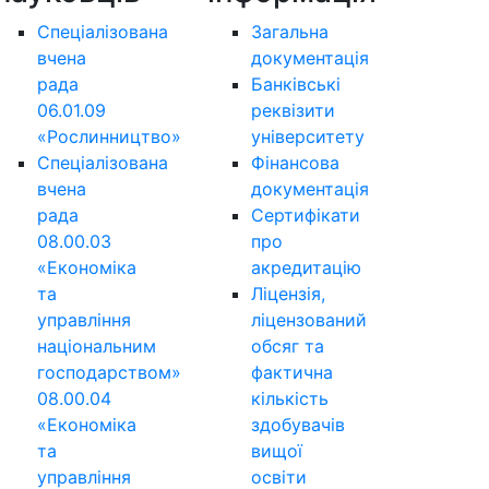
Спеціалізована
Загальна
вчена
документація
рада
Банківські
06.01.09
реквізити
«Рослинництво»
університету
Спеціалізована
Фінансова
вчена
документація
рада
Сертифікати
08.00.03
про
«Економіка
акредитацію
та
Ліцензія,
управління
ліцензований
національним
обсяг та
господарством»
фактична
08.00.04
кількість
«Економіка
здобувачів
та
вищої
управління
освіти