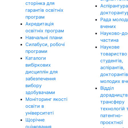
сторінка для
Аспірантура
гарантів освітніх
докторанту
програм
Рада молод
Акредитація
вчених
освітніх програм
Науково-до
Навчальні плани
частина
Силабуси, робочі
Наукове
програми
товариство
Каталоги
студентів,
вибіркових
аспірантів,
дисциплін для
докторантів
забезпечення
молодих вч
вибору
Відділ
здобувачами
дорадництв
Моніторинг якості
трансферу
освіти в
технологій 
університеті
патентно-
Щорічне
проєктної
оцінювання