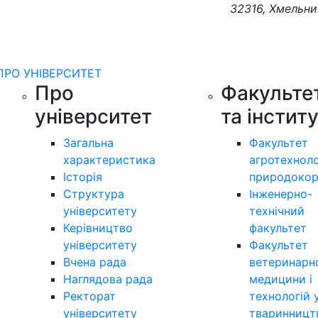
32316, Хмельни
ПРО УНІВЕРСИТЕТ
Про
Факульте
університет
та інстит
Загальна
Факультет
характеристика
агротехноло
Історія
природокор
Структура
Інженерно-
університету
технічний
Керівництво
факультет
університету
Факультет
Вчена рада
ветеринарн
Наглядова рада
медицини і
Ректорат
технологій 
університету
тваринницт