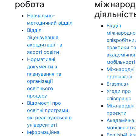
робота
міжнарод
діяльніст
Навчально-
методичний відділ
Відділ
Відділ
міжнародно
ліцензування,
співробітни
акредитації та
практики т
якості освіти
академічної
Нормативні
мобільності
документи з
Міжнародні
планування та
організації
організації
Erasmus+
освітнього
Угоди про
процесу
співпрацю
Відомості про
Міжнародні
освітні програми,
проєкти
які реалізуються в
Академічна
університеті
мобільність
Інформаційна
English4Ukr