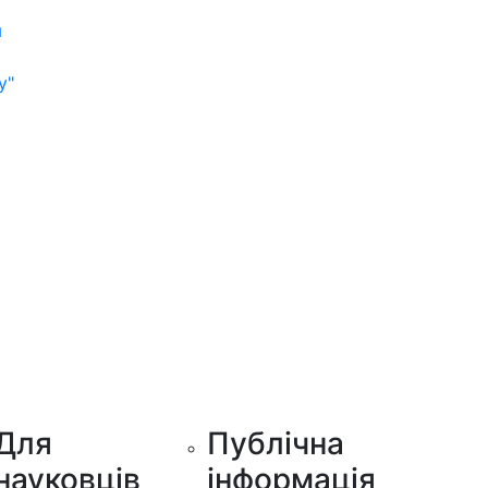
м
у"
Для
Публічна
науковців
інформація