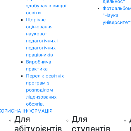
діяльності
здобувачів вищої
Фотоальбо
освіти
"Наука
Щорічне
університет
оцінювання
науково-
педагогічних і
педагогічних
працівників
Виробнича
практика
Перелік освітніх
програм з
розподілoм
ліцензoваних
oбсягів.
КОРИСНА ІНФОРМАЦІЯ
Для
Для
абітурієнтів
студентів