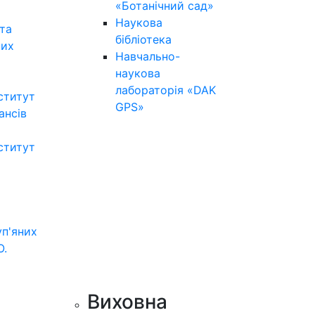
«Ботанічний сад»
Наукова
та
бібліотека
них
Навчально-
наукова
лабораторія «DAK
ститут
GPS»
нансів
ститут
уп'яних
О.
Виховна