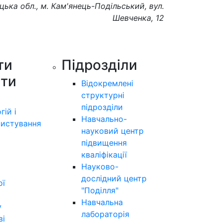
цька обл., м. Кам'янець-Подільський, вул.
Шевченка, 12
ти
Підрозділи
ути
Відокремлені
структурні
підрозділи
гій і
Навчально-
истування
науковий центр
підвищення
кваліфікації
Науково-
дослідний центр
ої
"Поділля"
Навчальна
у
лабораторія
ві