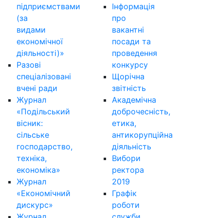
підприємствами
Інформація
(за
про
видами
вакантні
економічної
посади та
діяльності)»
проведення
Разові
конкурсу
спеціалізовані
Щорічна
вчені ради
звітність
Журнал
Академічна
«Подільський
доброчесність,
вісник:
етика,
сільське
антикорупційна
господарство,
діяльність
техніка,
Вибори
економіка»
ректора
Журнал
2019
«Економічний
Графік
дискурс»
роботи
Журнал
служби