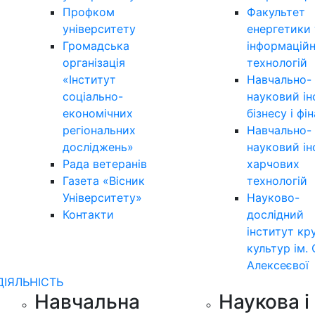
Профком
Факультет
університету
енергетики 
Громадська
інформацій
організація
технологій
«Інститут
Навчально-
соціально-
науковий ін
економічних
бізнесу і фі
регіональних
Навчально-
досліджень»
науковий ін
Рада ветеранів
харчових
Газета «Вісник
технологій
Університету»
Науково-
Контакти
дослідний
інститут кр
культур ім. 
Алексеєвої
ДІЯЛЬНІСТЬ
Навчальна
Наукова і