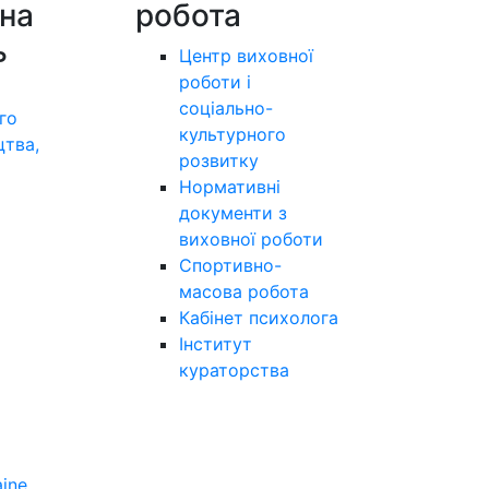
на
робота
ь
Центр виховної
роботи і
соціально-
го
культурного
цтва,
розвитку
а
Нормативні
документи з
виховної роботи
Спортивно-
масова робота
Кабінет психолога
Інститут
кураторства
aine