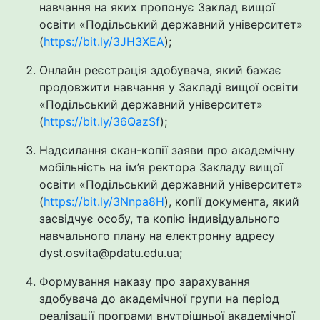
навчання на яких пропонує
Заклад вищої
освіти «Подільський державний університет»
(
https://bit.ly/3JH3XEA
);
Онлайн реєстрація здобувача, який бажає
продовжити навчання у
Закладі вищої освіти
«Подільський державний університет»
(
https://bit.ly/36QazSf
);
Надсилання скан-копії заяви про академічну
мобільність на ім’я ректора Закладу вищої
освіти «Подільський державний університет»
(
https://bit.ly/3Nnpa8H
), ко
пії документа, який
засвідчує особу, та копію індивідуального
навчального плану на електронну адресу
dyst
.
osvita
@
pdatu
.
edu
.
ua
;
Формування наказу про зарахування
здобувача до академічної групи на період
реалізації програми внутрішньої академічної