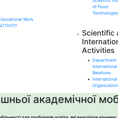
Scientific Ins
of Food
Technologie
Educational Work
ACTIVITY
Scientific
Internatio
Activities
Department 
International
Relations
International
Organization
шньої академічної моб
більності для здобувачів освіти, які внаслідок воєнних