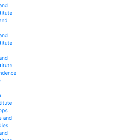
 and
titute
and
 and
titute
 and
titute
ndence
e
a
titute
ops
e and
dies
 and