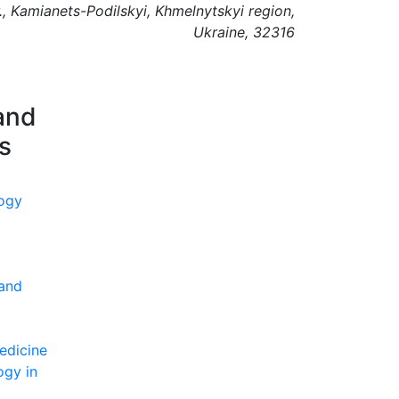
., Kamianets-Podilskyi, Khmelnytskyi region,
Ukraine, 32316
and
ns
ogy
t
 and
edicine
ogy in