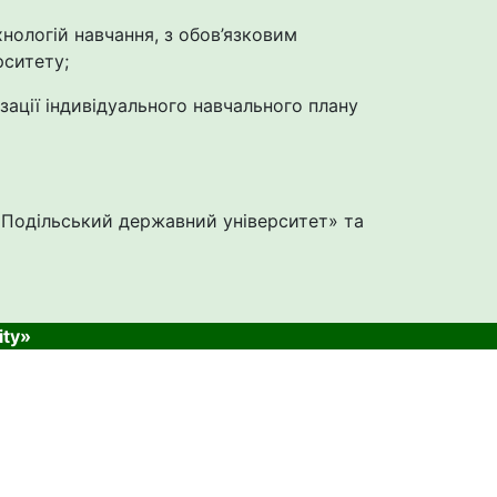
нологій навчання, з обов’язковим
рситету;
зації індивідуального навчального плану
«Подільський державний університет»
та
ity»