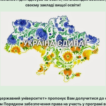
своєму закладі вищої освіти!
 державний університет»
пропонує Вам долучитися до 
орядком забезпечення права на участь у програмі внут