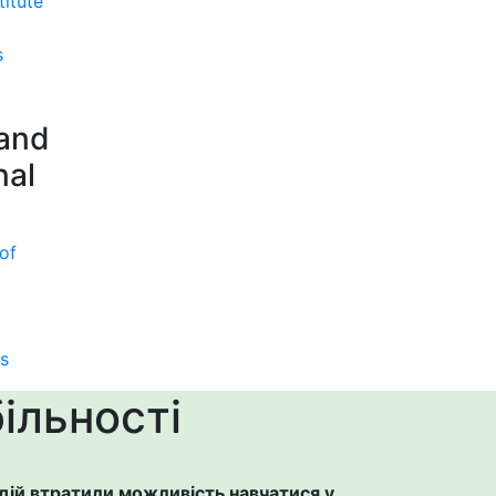
titute
s
 and
nal
of
s
ільності
 дій втратили можливість навчатися у