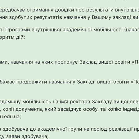
редбачає отримання довідки про результати внутрішньо
ня здобутих результатів навчання у Вашому закладі ви
ї Програми внутрішньої академічної мобільності (наказ
оритм дій:
ами, навчання на яких пропонує
Заклад вищої освіти «
й бажає продовжити навчання у
Закладі вищої освіти «
адемічну мобільність на ім’я ректора Закладу вищої о
, ко
пії документа, який засвідчує особу, та копію індив
tu
.
edu
.
ua
;
здобувача до академічної групи на період реалізації п
ду заяви здобувача;