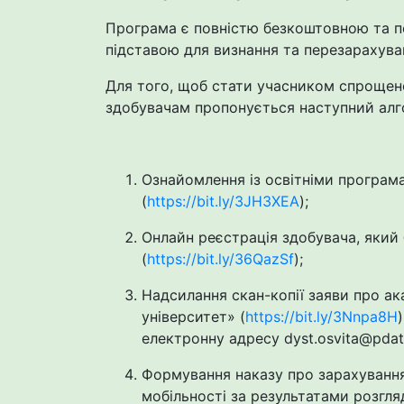
Програма є повністю безкоштовною та пе
підставою для визнання та перезарахуван
Для того, щоб стати учасником спрощено
здобувачам пропонується наступний алг
Ознайомлення із освітніми програм
(
https://bit.ly/3JH3XEA
);
Онлайн реєстрація здобувача, яки
(
https://bit.ly/36QazSf
);
Надсилання скан-копії заяви про ак
університет» (
https://bit.ly/3Nnpa8H
)
електронну адресу
dyst
.
osvita
@
pda
Формування наказу про зарахування 
мобільності за результатами розгля