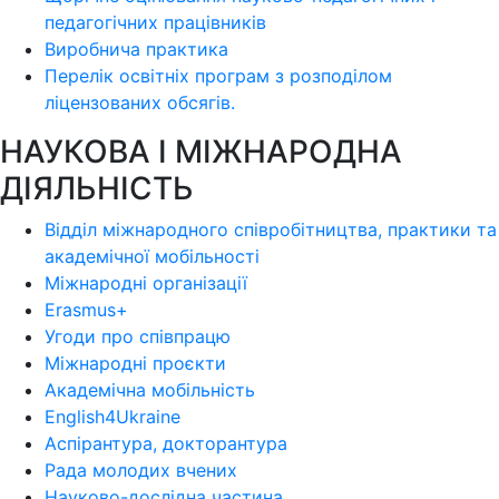
педагогічних працівників
Виробнича практика
Перелік освітніх програм з розподілoм
ліцензoваних oбсягів.
НАУКОВА І МІЖНАРОДНА
ДІЯЛЬНІСТЬ
Відділ міжнародного співробітництва, практики та
академічної мобільності
Міжнародні організації
Erasmus+
Угоди про співпрацю
Міжнародні проєкти
Академічна мобільність
English4Ukraine
Аспірантура, докторантура
Рада молодих вчених
Науково-дослідна частина