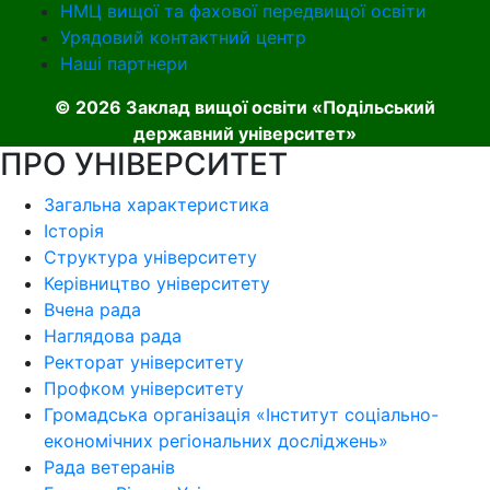
НМЦ вищої та фахової передвищої освіти
Урядовий контактний центр
Наші партнери
© 2026 Заклад вищої освіти «Подільський
державний університет»
ПРО УНІВЕРСИТЕТ
Загальна характеристика
Історія
Структура університету
Керівництво університету
Вчена рада
Наглядова рада
Ректорат університету
Профком університету
Громадська організація «Інститут соціально-
економічних регіональних досліджень»
Рада ветеранів