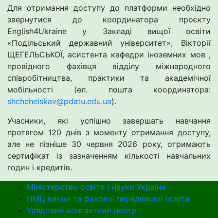
Для отримання доступу до платформи необхідно
звернутися до координатора проєкту
English4Ukraine у Закладі вищої освіти
«Подільський державний університет», Вікторії
ЩЕГЕЛЬСЬКОЇ, асистента кафедри іноземних мов ,
провідного фахівця відділу міжнародного
співробітництва, практики та академічної
мобільності (ел. пошта координатора:
shchehelskav@pdatu.edu.ua
).
Учасники, які успішно завершать навчання
протягом 120 днів з моменту отримання доступу,
але не пізніше 30 червня 2026 року, отримають
сертифікат із зазначенням кількості навчальних
годин і кредитів.
Міністерство освіти і науки України
НМЦ вищої та фахової передвищої освіти
Урядовий контактний центр