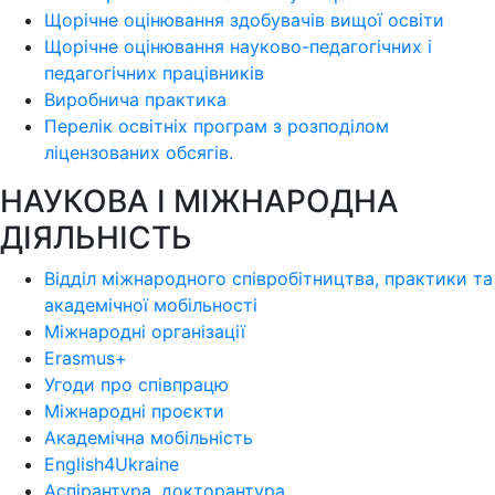
Щорічне оцінювання здобувачів вищої освіти
Щорічне оцінювання науково-педагогічних і
педагогічних працівників
Виробнича практика
Перелік освітніх програм з розподілoм
ліцензoваних oбсягів.
НАУКОВА І МІЖНАРОДНА
ДІЯЛЬНІСТЬ
Відділ міжнародного співробітництва, практики та
академічної мобільності
Міжнародні організації
Erasmus+
Угоди про співпрацю
Міжнародні проєкти
Академічна мобільність
English4Ukraine
Аспірантура, докторантура