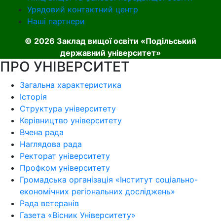
Урядовий контактний центр
Наші партнери
© 2026 Заклад вищої освіти «Подільський
державний університет»
ПРО УНІВЕРСИТЕТ
Загальна характеристика
Історія
Структура університету
Керівництво університету
Вчена рада
Наглядова рада
Ректорат університету
Профком університету
Громадська організація «Інститут соціально-
економічних регіональних досліджень»
Рада ветеранів
Газета «Вісник Університету»