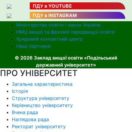
ПДУ в YOUTUBE
ПДУ в INSTAGRAM
Міністерство освіти і науки України
НМЦ вищої та фахової передвищої освіти
Урядовий контактний центр
Наші партнери
© 2026 Заклад вищої освіти «Подільський
державний університет»
ПРО УНІВЕРСИТЕТ
Загальна характеристика
Історія
Структура університету
Керівництво університету
Вчена рада
Наглядова рада
Ректорат університету