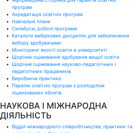
Інформаційна сторінка для гарантів освітніх
програм
Акредитація освітніх програм
Навчальні плани
Силабуси, робочі програми
Каталоги вибіркових дисциплін для забезпечення
вибору здобувачами
Моніторинг якості освіти в університеті
Щорічне оцінювання здобувачів вищої освіти
Щорічне оцінювання науково-педагогічних і
педагогічних працівників
Виробнича практика
Перелік освітніх програм з розподілoм
ліцензoваних oбсягів.
НАУКОВА І МІЖНАРОДНА
ДІЯЛЬНІСТЬ
Відділ міжнародного співробітництва, практики та