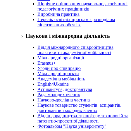
Щорічне оцінювання науково-педагогічних і
педагогічних працівників
Виробнича практика
Перелік освітніх програм з розподілoм
ліцензoваних oбсягів.
Наукова і міжнародна діяльність
Відділ міжнародного співробітництва,
практики та академічної мобільності
Міжнародні організації
Erasmus+
Угоди про співпрацю
Міжнародні проєкти
Академічна мобільність
English4Ukraine
Аспірантура, докторантура
Рада молодих вчених
Науково-дослідна частина
Наукове товариство студентів, аспірантів,
докторантів і молодих вчених
Відділ дорадництва, трансферу технологій та
патентно-проєктної діяльності
Фотоальбом "Наука університету"