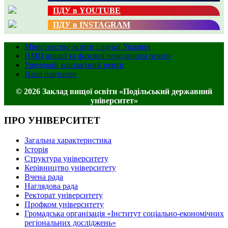
ПДУ в YOUTUBE
ПДУ в INSTAGRAM
Міністерство освіти і науки України
НМЦ вищої та фахової передвищої освіти
Урядовий контактний центр
Наші партнери
© 2026 Заклад вищої освіти «Подільський державний
університет»
ПРО УНІВЕРСИТЕТ
Загальна характеристика
Історія
Структура університету
Керівництво університету
Вчена рада
Наглядова рада
Ректорат університету
Профком університету
Громадська організація «Інститут соціально-економічних
регіональних досліджень»