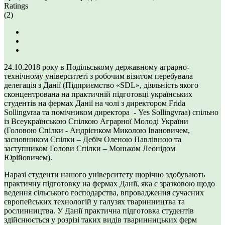
Ratings
(2)
24.10.2018 року в Подільському державному аграрно-
технічному університеті з робочим візитом перебувала
делегація з Данії (Підприємство «SDL», діяльність якого
сконцентрована на практичній підготовці українських
студентів на фермах Данії на чолі з директором Frida
Sollingvraa та помічником директора - Yes Sollingvraa) спільно
із Всеукраїнською Спілкою Аграрної Молоді України
(Головою Спілки - Андрієнком Миколою Івановичем,
засновником Спілки – Дебіч Оленою Павлівною та
заступником Голови Спілки – Моньком Леонідом
Юрійовичем).
Наразі студенти нашого університету щорічно здобувають
практичну підготовку на фермах Данії, яка є зразковою щодо
ведення сільського господарства, впровадження сучасних
європейських технологій у галузях тваринництва та
рослинництва. У Данії практична підготовка студентів
здійснюється у розрізі таких видів тваринницьких ферм