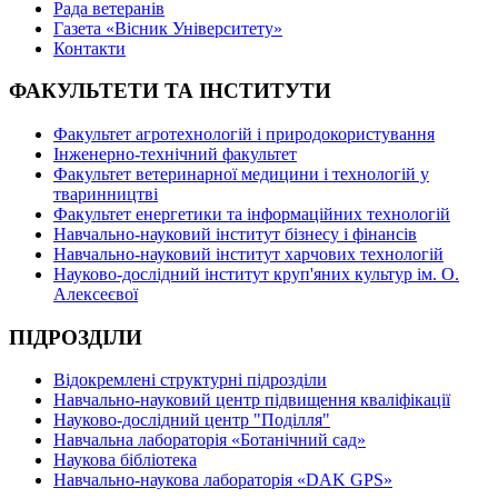
Рада ветеранів
Газета «Вісник Університету»
Контакти
ФАКУЛЬТЕТИ ТА ІНСТИТУТИ
Факультет агротехнологій і природокористування
Інженерно-технічний факультет
Факультет ветеринарної медицини і технологій у
тваринництві
Факультет енергетики та інформаційних технологій
Навчально-науковий інститут бізнесу і фінансів
Навчально-науковий інститут харчових технологій
Науково-дослідний інститут круп'яних культур ім. О.
Алексеєвої
ПІДРОЗДІЛИ
Відокремлені структурні підрозділи
Навчально-науковий центр підвищення кваліфікації
Науково-дослідний центр "Поділля"
Навчальна лабораторія «Ботанічний сад»
Наукова бібліотека
Навчально-наукова лабораторія «DAK GPS»