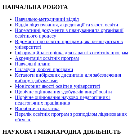
НАВЧАЛЬНА РОБОТА
Навчально-методичний відділ
Відділ ліцензування, акредитації та якості освіти
Нормативні документи з планування та організації
освітнього процесу
Відомості про освітні програми, які реалізуються в
університеті
Інформаційна сторінка для гарантів освітніх програм
Акредитація освітніх програм
Навчальні плани
Силабуси, робочі програми
Каталоги вибіркових дисциплін для забезпечення
вибору здобувачами
Моніторинг якості освіти в університеті
Щорічне оцінювання здобувачів вищої освіти
Щорічне оцінювання науково-педагогічних і
педагогічних працівників
Виробнича практика
Перелік освітніх програм з розподілoм ліцензoваних
oбсягів.
НАУКОВА І МІЖНАРОДНА ДІЯЛЬНІСТЬ