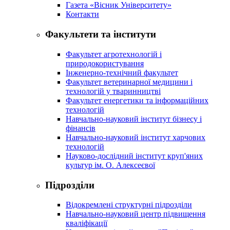
Газета «Вісник Університету»
Контакти
Факультети та інститути
Факультет агротехнологій і
природокористування
Інженерно-технічний факультет
Факультет ветеринарної медицини і
технологій у тваринництві
Факультет енергетики та інформаційних
технологій
Навчально-науковий інститут бізнесу і
фінансів
Навчально-науковий інститут харчових
технологій
Науково-дослідний інститут круп'яних
культур ім. О. Алексеєвої
Підрозділи
Відокремлені структурні підрозділи
Навчально-науковий центр підвищення
кваліфікації