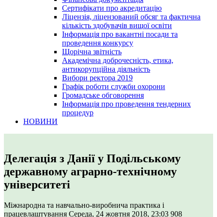
Сертифікати про акредитацію
Ліцензія, ліцензований обсяг та фактична
кількість здобувачів вищої освіти
Інформація про вакантні посади та
проведення конкурсу
Щорічна звітність
Академічна доброчесність, етика,
антикорупційна діяльність
Вибори ректора 2019
Графік роботи служби охорони
Громадське обговорення
Інформація про проведення тендерних
процедур
НОВИНИ
Делегація з Данії у Подільському
державному аграрно-технічному
університеті
Міжнародна та навчально-виробнича практика і
працевлаштування
Середа, 24 жовтня 2018, 23:03
908