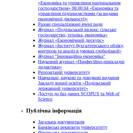
«Економіка та управління національним
господарством» 08.00.04 «Економіка та
управління підприємствами (за видами
економічної діяльності)»
Разові спеціалізовані вчені ради
Журнал «Подільський вісник: сільське
господарство, техніка, економіка»
Журнал «Економічний дискурс»
Журнал «Інститут бухгалтерського обліку,
контроль та аналіз в умовах глобалізації»
Журнал "Інноваційна економіка"
Науковий журнал «Професійно-прикладні
дидактики»
Репозитарій університету
Навчальні, наукові та довідкові видання
Закладу вищої освіти «Подільський
державний університет»
Доступ до баз даних SCOPUS та Web of
Science
Публічна інформація
Загальна документація
Банківські реквізити університету
Фінансова документація