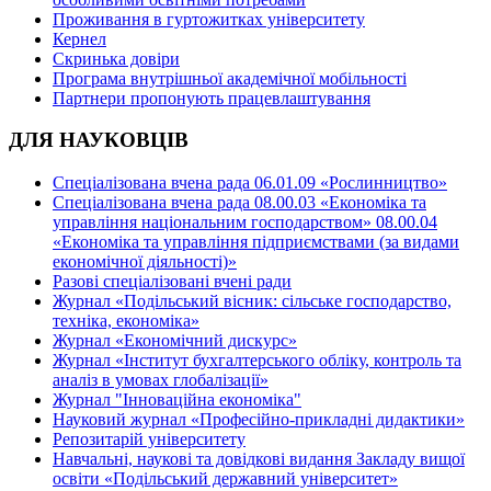
Проживання в гуртожитках університету
Кернел
Скринька довіри
Програма внутрішньої академічної мобільності
Партнери пропонують працевлаштування
ДЛЯ НАУКОВЦІВ
Спеціалізована вчена рада 06.01.09 «Рослинництво»
Спеціалізована вчена рада 08.00.03 «Економіка та
управління національним господарством» 08.00.04
«Економіка та управління підприємствами (за видами
економічної діяльності)»
Разові спеціалізовані вчені ради
Журнал «Подільський вісник: сільське господарство,
техніка, економіка»
Журнал «Економічний дискурс»
Журнал «Інститут бухгалтерського обліку, контроль та
аналіз в умовах глобалізації»
Журнал "Інноваційна економіка"
Науковий журнал «Професійно-прикладні дидактики»
Репозитарій університету
Навчальні, наукові та довідкові видання Закладу вищої
освіти «Подільський державний університет»