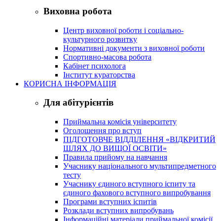
Виховна робота
Центр виховної роботи і соціально-
культурного розвитку
Нормативні документи з виховної роботи
Спортивно-масова робота
Кабінет психолога
Інститут кураторства
КОРИСНА ІНФОРМАЦІЯ
Для абітурієнтів
Приймальна комісія університету
Оголошення про вступ
ПІДГОТОВЧЕ ВІДДІЛЕННЯ «ВІДКРИТИЙ
ШЛЯХ ДО ВИЩОЇ ОСВІТИ»
Правила прийому на навчання
Учаснику національного мультипредметного
тесту
Учаснику єдиного вступного іспиту та
єдиного фахового вступного випробування
Програми вступних іспитів
Розклади вступних випробувань
Інформаційні матеріали приймальної комісії