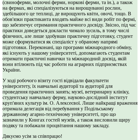
(свиноферми, молочні ферми, норкові ферми, та ін.), а також
на фермах, які спеціалізуються на вирощуванні рослин,
здебільшого це теплиці, де вирощують квіти, овочі, тощо. В
обов'язки практиканта входять майже всі види робіт по фермі,
що забезпечує отримання практичного досвіду. Звісно, під час
практики доведеться докласти чимало зусиль, в тому числі
фізичних, але лише здобувши практичну підготовку, студент
може сформуватися як спеціаліст у обраному напрямі
підготовки. Переконані, що програми міжнародного обміну,
які існують у нашому університеті, допомагають студентам
отримати практичні навички та міжнародний досвід, якій
вони втілюють під час роботи на аграрних підприємствах
України.
У ході робочого візиту гості відвідали факультети
університету, їх навчальні аудиторії та аудиторії для
проведення практичних занять; музеї, ветеринарну клініку,
студентську навчальну ферму, науково-дослідний інститут
круп'яних культур ім. О. Алексеєвої. Лише найкращі враження
отримала делегація від перебування у Подільському
державному агарно-технічному університеті, про що
зазначили у Книгах гостей музеїв, а також висловили щиру
подяку та побажали процвітання нашому закладу.
Дякуємо усім за співпрацю!