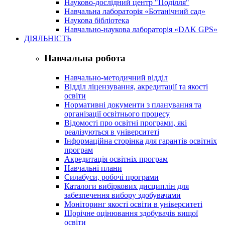
Науково-дослідний центр "Поділля"
Навчальна лабораторія «Ботанічний сад»
Наукова бібліотека
Навчально-наукова лабораторія «DAK GPS»
ДІЯЛЬНІСТЬ
Навчальна робота
Навчально-методичний відділ
Відділ ліцензування, акредитації та якості
освіти
Нормативні документи з планування та
організації освітнього процесу
Відомості про освітні програми, які
реалізуються в університеті
Інформаційна сторінка для гарантів освітніх
програм
Акредитація освітніх програм
Навчальні плани
Силабуси, робочі програми
Каталоги вибіркових дисциплін для
забезпечення вибору здобувачами
Моніторинг якості освіти в університеті
Щорічне оцінювання здобувачів вищої
освіти