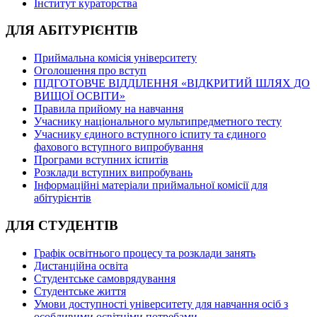
Інститут кураторства
ДЛЯ АБІТУРІЄНТІВ
Приймальна комісія університету
Оголошення про вступ
ПІДГОТОВЧЕ ВІДДІЛЕННЯ «ВІДКРИТИЙ ШЛЯХ ДО
ВИЩОЇ ОСВІТИ»
Правила прийому на навчання
Учаснику національного мультипредметного тесту
Учаснику єдиного вступного іспиту та єдиного
фахового вступного випробування
Програми вступних іспитів
Розклади вступних випробувань
Інформаційні матеріали приймальної комісії для
абітурієнтів
ДЛЯ СТУДЕНТІВ
Графік освітнього процесу та розклади занять
Дистанційна освіта
Студентське самоврядування
Студентське життя
Умови доступності університету для навчання осіб з
особливими освітніми потребами