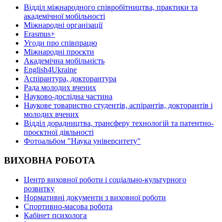
Відділ міжнародного співробітництва, практики та
академічної мобільності
Міжнародні організації
Erasmus+
Угоди про співпрацю
Міжнародні проєкти
Академічна мобільність
English4Ukraine
Аспірантура, докторантура
Рада молодих вчених
Науково-дослідна частина
Наукове товариство студентів, аспірантів, докторантів і
молодих вчених
Відділ дорадництва, трансферу технологій та патентно-
проєктної діяльності
Фотоальбом "Наука університету"
ВИХОВНА РОБОТА
Центр виховної роботи і соціально-культурного
розвитку
Нормативні документи з виховної роботи
Спортивно-масова робота
Кабінет психолога