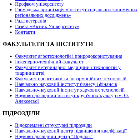
Профком університету
Громадська організація «Інститут соціально-економічних
регіональних досліджень»
Рада ветеранів
Газета «Вісник Університету»
Контакти
ФАКУЛЬТЕТИ ТА ІНСТИТУТИ
Факультет агротехнологій і природокористування
Інженерно-технічний факультет
Факультет ветеринарної медицини і технологій у
тваринництві
Факультет енергетики та інформаційних технологій
Навчально-науковий інститут бізнесу і фінансів
Навчально-науковий інститут харчових технологій
Науково-дослідний інститут круп'яних культур ім. О.
Алексеєвої
ПІДРОЗДІЛИ
Відокремлені структурні підрозділи
Навчально-науковий центр підвищення кваліфікації
Науково-дослідний центр "Поділля"