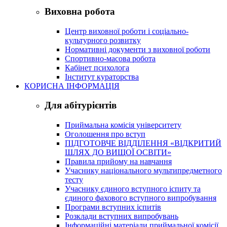
Виховна робота
Центр виховної роботи і соціально-
культурного розвитку
Нормативні документи з виховної роботи
Спортивно-масова робота
Кабінет психолога
Інститут кураторства
КОРИСНА ІНФОРМАЦІЯ
Для абітурієнтів
Приймальна комісія університету
Оголошення про вступ
ПІДГОТОВЧЕ ВІДДІЛЕННЯ «ВІДКРИТИЙ
ШЛЯХ ДО ВИЩОЇ ОСВІТИ»
Правила прийому на навчання
Учаснику національного мультипредметного
тесту
Учаснику єдиного вступного іспиту та
єдиного фахового вступного випробування
Програми вступних іспитів
Розклади вступних випробувань
Інформаційні матеріали приймальної комісії