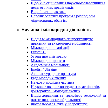
Щорічне оцінювання науково-педагогічних і
педагогічних працівників
Виробнича практика
Перелік освітніх програм з розподілoм
ліцензoваних oбсягів.
Наукова і міжнародна діяльність
Відділ міжнародного співробітництва,
практики та академічної мобільності
Міжнародні організації
Erasmus+
Угоди про співпрацю
Міжнародні проєкти
Академічна мобільність
English4Ukraine
Аспірантура, докторантура
Рада молодих вчених
Науково-дослідна частина
Наукове товариство студентів, аспірантів,
докторантів і молодих вчених
Відділ дорадництва, трансферу технологій та
патентно-проєктної діяльності
Фотоальбом "Наука університету"