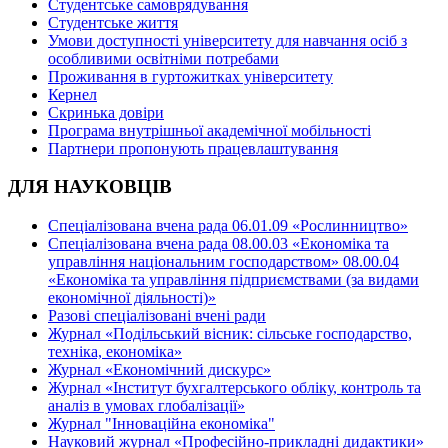
Студентське самоврядування
Студентське життя
Умови доступності університету для навчання осіб з
особливими освітніми потребами
Проживання в гуртожитках університету
Кернел
Скринька довіри
Програма внутрішньої академічної мобільності
Партнери пропонують працевлаштування
ДЛЯ НАУКОВЦІВ
Спеціалізована вчена рада 06.01.09 «Рослинництво»
Спеціалізована вчена рада 08.00.03 «Економіка та
управління національним господарством» 08.00.04
«Економіка та управління підприємствами (за видами
економічної діяльності)»
Разові спеціалізовані вчені ради
Журнал «Подільський вісник: сільське господарство,
техніка, економіка»
Журнал «Економічний дискурс»
Журнал «Інститут бухгалтерського обліку, контроль та
аналіз в умовах глобалізації»
Журнал "Інноваційна економіка"
Науковий журнал «Професійно-прикладні дидактики»