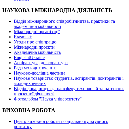
НАУКОВА І МІЖНАРОДНА ДІЯЛЬНІСТЬ
Відділ міжнародного співробітництва, практики та
академічної мобільності
Міжнародні організації
Erasmus+
Угоди про співпрацю
Міжнародні проєкти
Академічна мобільність
English4Ukraine
Аспірантура, докторантура
Рада молодих вчених
Науково-дослідна частина
Наукове товариство студентів, аспірантів, докторантів і
молодих вчених
Відділ дорадництва, трансферу технологій та патентно-
проєктної діяльності
Фотоальбом "Наука університету"
ВИХОВНА РОБОТА
Центр виховної роботи і соціально-культурного
розвитку