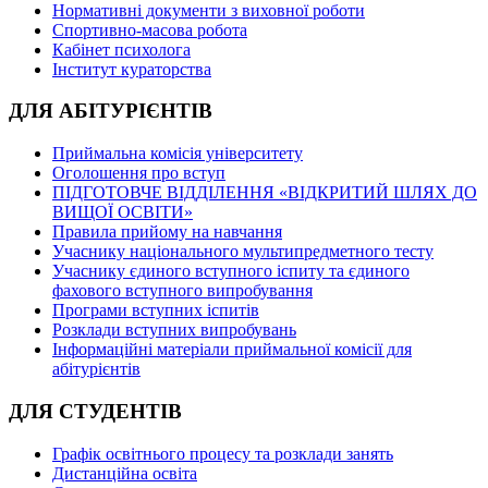
Нормативні документи з виховної роботи
Спортивно-масова робота
Кабінет психолога
Інститут кураторства
ДЛЯ АБІТУРІЄНТІВ
Приймальна комісія університету
Оголошення про вступ
ПІДГОТОВЧЕ ВІДДІЛЕННЯ «ВІДКРИТИЙ ШЛЯХ ДО
ВИЩОЇ ОСВІТИ»
Правила прийому на навчання
Учаснику національного мультипредметного тесту
Учаснику єдиного вступного іспиту та єдиного
фахового вступного випробування
Програми вступних іспитів
Розклади вступних випробувань
Інформаційні матеріали приймальної комісії для
абітурієнтів
ДЛЯ СТУДЕНТІВ
Графік освітнього процесу та розклади занять
Дистанційна освіта