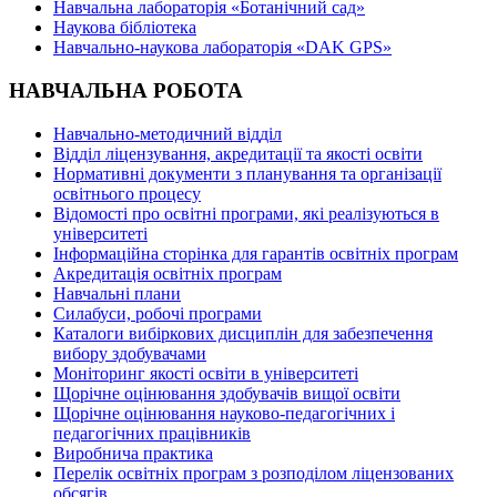
Навчальна лабораторія «Ботанічний сад»
Наукова бібліотека
Навчально-наукова лабораторія «DAK GPS»
НАВЧАЛЬНА РОБОТА
Навчально-методичний відділ
Відділ ліцензування, акредитації та якості освіти
Нормативні документи з планування та організації
освітнього процесу
Відомості про освітні програми, які реалізуються в
університеті
Інформаційна сторінка для гарантів освітніх програм
Акредитація освітніх програм
Навчальні плани
Силабуси, робочі програми
Каталоги вибіркових дисциплін для забезпечення
вибору здобувачами
Моніторинг якості освіти в університеті
Щорічне оцінювання здобувачів вищої освіти
Щорічне оцінювання науково-педагогічних і
педагогічних працівників
Виробнича практика
Перелік освітніх програм з розподілoм ліцензoваних
oбсягів.