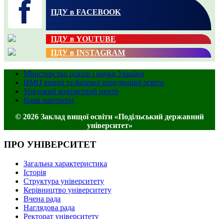
ПДУ в FACEBOOK
ПДУ в YOUTUBE
ПДУ в INSTAGRAM
Міністерство освіти і науки України
НМЦ вищої та фахової передвищої освіти
Урядовий контактний центр
Наші партнери
© 2026 Заклад вищої освіти «Подільський державний
університет»
ПРО УНІВЕРСИТЕТ
Загальна характеристика
Історія
Структура університету
Керівництво університету
Вчена рада
Наглядова рада
Ректорат університету