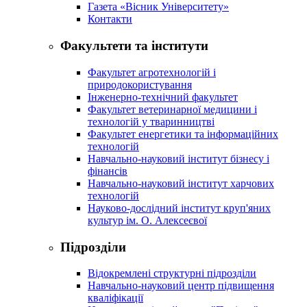
Газета «Вісник Університету»
Контакти
Факультети та інститути
Факультет агротехнологій і
природокористування
Інженерно-технічний факультет
Факультет ветеринарної медицини і
технологій у тваринництві
Факультет енергетики та інформаційних
технологій
Навчально-науковий інститут бізнесу і
фінансів
Навчально-науковий інститут харчових
технологій
Науково-дослідний інститут круп'яних
культур ім. О. Алексеєвої
Підрозділи
Відокремлені структурні підрозділи
Навчально-науковий центр підвищення
кваліфікації