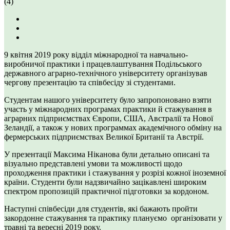
(4)
9 квітня 2019 року відділ міжнародної та навчально-
виробничої практики і працевлаштування Подільського
державного аграрно-технічного університету організував
чергову презентацію та співбесіду зі студентами.
Студентам нашого університету було запропоновано взяти
участь у міжнародних програмах практики й стажування в
аграрних підприємствах Європи, США, Австралії та Нової
Зеландії, а також у нових программах академічного обміну на
фермерських підприємствах Великої Британії та Австрії.
У презентації Максима Ніканова були детально описані та
візуально представлені умови та можливості щодо
проходження практики і стажування у розрізі кожної іноземної
країни. Студенти були надзвичайно зацікавлені широким
спектром пропозицій практичної підготовки за кордоном.
Наступні співбесіди для студентів, які бажають пройти
закордонне стажування та практику плануємо організовати у
травні та вересні 2019 року.