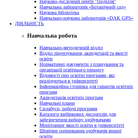
Науково-дослідний центр "Поділля"
Навчальна лабораторія «Ботанічний сад»
Наукова бібліотека
Навчально-наукова лабораторія «DAK GPS»
ДІЯЛЬНІСТЬ
Навчальна робота
Навчально-методичний відділ
Відділ ліцензування, акредитації та якості
освіти
Нормативні документи з планування та
організації освітнього процесу
Відомості про освітні програми, які
реалізуються в університеті
Інформаційна сторінка для гарантів освітніх
програм
Акредитація освітніх програм
Навчальні плани
Силабуси, робочі програми
Каталоги вибіркових дисциплін для
забезпечення вибору здобувачами
Моніторинг якості освіти в університеті
Щорічне оцінювання здобувачів вищої
освіти