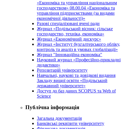
«Економіка та управління національним
господарством» 08.00.04 «Економіка та
управління підприємствами (за видами
економічної діяльності)»
Разові спеціалізовані вчені ради
Журнал «Подільський вісник: сільське
господарство, техніка, економіка»
Журнал «Економічний дискурс»
Журнал «Інститут бухгалтерського обліку,
контроль та аналіз в умовах глобалізації»
Журнал "Інноваційна економіка"
Науковий журнал «Професійно-прикладні
дидактики»
Репозитарій університету
Навчальні, наукові та довідкові видання
Закладу вищої освіти «Подільський
державний університет»
Доступ до баз даних SCOPUS та Web of
Science
Публічна інформація
Загальна документація
Банківські реквізити університету
Фінансова документація