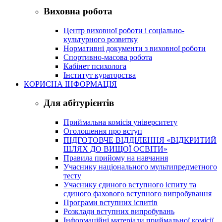
Виховна робота
Центр виховної роботи і соціально-
культурного розвитку
Нормативні документи з виховної роботи
Спортивно-масова робота
Кабінет психолога
Інститут кураторства
КОРИСНА ІНФОРМАЦІЯ
Для абітурієнтів
Приймальна комісія університету
Оголошення про вступ
ПІДГОТОВЧЕ ВІДДІЛЕННЯ «ВІДКРИТИЙ
ШЛЯХ ДО ВИЩОЇ ОСВІТИ»
Правила прийому на навчання
Учаснику національного мультипредметного
тесту
Учаснику єдиного вступного іспиту та
єдиного фахового вступного випробування
Програми вступних іспитів
Розклади вступних випробувань
Інформаційні матеріали приймальної комісії