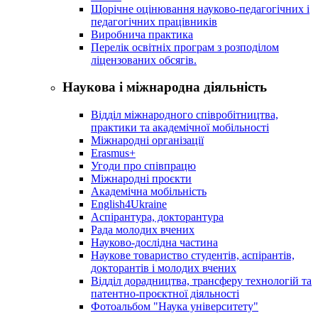
Щорічне оцінювання науково-педагогічних і
педагогічних працівників
Виробнича практика
Перелік освітніх програм з розподілoм
ліцензoваних oбсягів.
Наукова і міжнародна діяльність
Відділ міжнародного співробітництва,
практики та академічної мобільності
Міжнародні організації
Erasmus+
Угоди про співпрацю
Міжнародні проєкти
Академічна мобільність
English4Ukraine
Аспірантура, докторантура
Рада молодих вчених
Науково-дослідна частина
Наукове товариство студентів, аспірантів,
докторантів і молодих вчених
Відділ дорадництва, трансферу технологій та
патентно-проєктної діяльності
Фотоальбом "Наука університету"