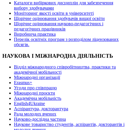
Каталоги вибіркових дисциплін для забезпечення
вибору здобувачами
Моніторинг якості освіти в університеті
Щорічне оцінювання здобувачів вищої освіти
Щорічне оцінювання науково-педагогічних і
педагогічних працівників
Виробнича практика
Перелік освітніх програм з розподілoм ліцензoваних
oбсягів.
НАУКОВА І МІЖНАРОДНА ДІЯЛЬНІСТЬ
Відділ міжнародного співробітництва, практики та
академічної мобільності
Міжнародні організації
Erasmus+
Угоди про співпрацю
Міжнародні проєкти
Академічна мобільність
English4Ukraine
Аспірантура, докторантура
Рада молодих вчених
Науково-дослідна частина
Наукове товариство студентів, аспірантів, докторантів і
молодих вчених