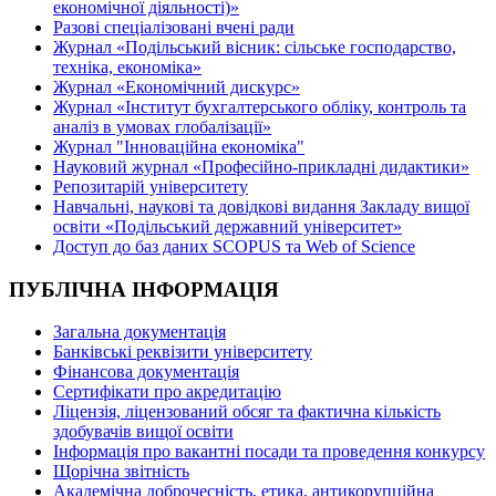
економічної діяльності)»
Разові спеціалізовані вчені ради
Журнал «Подільський вісник: сільське господарство,
техніка, економіка»
Журнал «Економічний дискурс»
Журнал «Інститут бухгалтерського обліку, контроль та
аналіз в умовах глобалізації»
Журнал "Інноваційна економіка"
Науковий журнал «Професійно-прикладні дидактики»
Репозитарій університету
Навчальні, наукові та довідкові видання Закладу вищої
освіти «Подільський державний університет»
Доступ до баз даних SCOPUS та Web of Science
ПУБЛІЧНА ІНФОРМАЦІЯ
Загальна документація
Банківські реквізити університету
Фінансова документація
Сертифікати про акредитацію
Ліцензія, ліцензований обсяг та фактична кількість
здобувачів вищої освіти
Інформація про вакантні посади та проведення конкурсу
Щорічна звітність
Академічна доброчесність, етика, антикорупційна