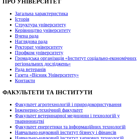
ПРО УНІВЕРСИТЕТ
Загальна характеристика
Історія
Структура університету
Керівництво університету
Вчена рада
Наглядова рада
Ректорат університету
Профком університету
Громадська організація «Інститут соціально-економічних
регіональних досліджень»
Рада ветеранів
Газета «Вісник Університету»
Контакти
ФАКУЛЬТЕТИ ТА ІНСТИТУТИ
Факультет агротехнологій і природокористування
Інженерно-технічний факультет
Факультет ветеринарної медицини і технологій у
тваринництві
Факультет енергетики та інформаційних технологій
Навчально-науковий інститут бізнесу і фінансів
Навчально-науковий інститут харчових технологій