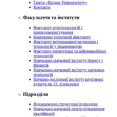
Газета «Вісник Університету»
Контакти
Факультети та інститути
Факультет агротехнологій і
природокористування
Інженерно-технічний факультет
Факультет ветеринарної медицини і
технологій у тваринництві
Факультет енергетики та інформаційних
технологій
Навчально-науковий інститут бізнесу і
фінансів
Навчально-науковий інститут харчових
технологій
Науково-дослідний інститут круп'яних
культур ім. О. Алексеєвої
Підрозділи
Відокремлені структурні підрозділи
Навчально-науковий центр підвищення
кваліфікації