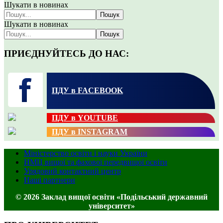
Шукати в новинах
Пошук
Шукати в новинах
Пошук
ПРИЄДНУЙТЕСЬ ДО НАС:
ПДУ в FACEBOOK
ПДУ в YOUTUBE
ПДУ в INSTAGRAM
Міністерство освіти і науки України
НМЦ вищої та фахової передвищої освіти
Урядовий контактний центр
Наші партнери
© 2026 Заклад вищої освіти «Подільський державний
університет»