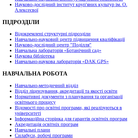
Науково-дослідний інститут круп'яних культур ім. О.
Алексеєвої
ПІДРОЗДІЛИ
Відокремлені структурні підрозділи
Навчально-науковий центр підвищення кваліфікації
Науково-дослідний центр "Поділля"
Навчальна лабораторія «Ботанічний сад»
Наукова бібліотека
Навчально-наукова лабораторія «DAK GPS»
НАВЧАЛЬНА РОБОТА
Навчально-методичний відділ
Відділ ліцензування, акредитації та якості освіти
Нормативні документи з планування та організації
освітнього процесу
Відомості про освітні програми, які реалізуються в
університеті
Інформаційна сторінка для гарантів освітніх програм
Акредитація освітніх програм
Навчальні плани
Силабуси, робочі програми