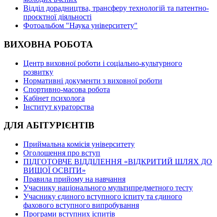
Відділ дорадництва, трансферу технологій та патентно-
проєктної діяльності
Фотоальбом "Наука університету"
ВИХОВНА РОБОТА
Центр виховної роботи і соціально-культурного
розвитку
Нормативні документи з виховної роботи
Спортивно-масова робота
Кабінет психолога
Інститут кураторства
ДЛЯ АБІТУРІЄНТІВ
Приймальна комісія університету
Оголошення про вступ
ПІДГОТОВЧЕ ВІДДІЛЕННЯ «ВІДКРИТИЙ ШЛЯХ ДО
ВИЩОЇ ОСВІТИ»
Правила прийому на навчання
Учаснику національного мультипредметного тесту
Учаснику єдиного вступного іспиту та єдиного
фахового вступного випробування
Програми вступних іспитів