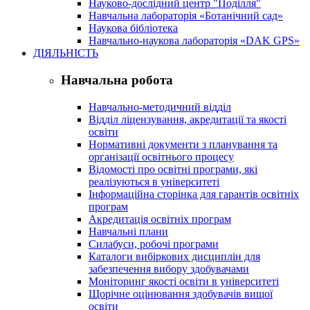
Науково-дослідний центр "Поділля"
Навчальна лабораторія «Ботанічний сад»
Наукова бібліотека
Навчально-наукова лабораторія «DAK GPS»
ДІЯЛЬНІСТЬ
Навчальна робота
Навчально-методичний відділ
Відділ ліцензування, акредитації та якості
освіти
Нормативні документи з планування та
організації освітнього процесу
Відомості про освітні програми, які
реалізуються в університеті
Інформаційна сторінка для гарантів освітніх
програм
Акредитація освітніх програм
Навчальні плани
Силабуси, робочі програми
Каталоги вибіркових дисциплін для
забезпечення вибору здобувачами
Моніторинг якості освіти в університеті
Щорічне оцінювання здобувачів вищої
освіти