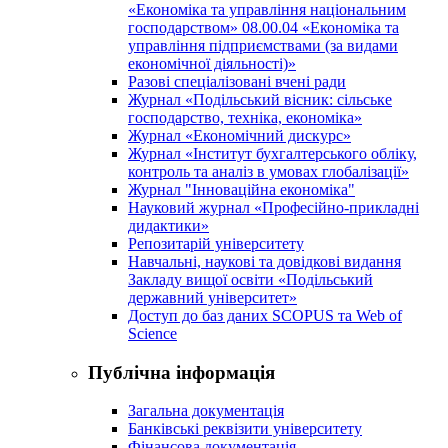
«Економіка та управління національним
господарством» 08.00.04 «Економіка та
управління підприємствами (за видами
економічної діяльності)»
Разові спеціалізовані вчені ради
Журнал «Подільський вісник: сільське
господарство, техніка, економіка»
Журнал «Економічний дискурс»
Журнал «Інститут бухгалтерського обліку,
контроль та аналіз в умовах глобалізації»
Журнал "Інноваційна економіка"
Науковий журнал «Професійно-прикладні
дидактики»
Репозитарій університету
Навчальні, наукові та довідкові видання
Закладу вищої освіти «Подільський
державний університет»
Доступ до баз даних SCOPUS та Web of
Science
Публічна інформація
Загальна документація
Банківські реквізити університету
Фінансова документація