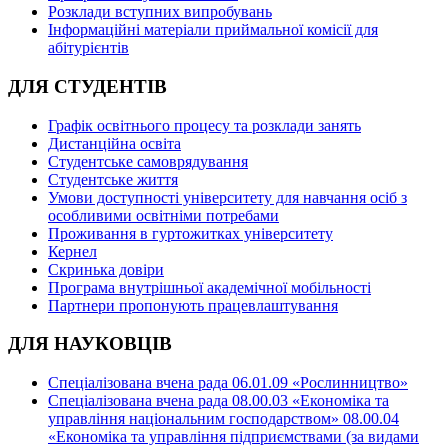
Розклади вступних випробувань
Інформаційні матеріали приймальної комісії для
абітурієнтів
ДЛЯ СТУДЕНТІВ
Графік освітнього процесу та розклади занять
Дистанційна освіта
Студентське самоврядування
Студентське життя
Умови доступності університету для навчання осіб з
особливими освітніми потребами
Проживання в гуртожитках університету
Кернел
Скринька довіри
Програма внутрішньої академічної мобільності
Партнери пропонують працевлаштування
ДЛЯ НАУКОВЦІВ
Спеціалізована вчена рада 06.01.09 «Рослинництво»
Спеціалізована вчена рада 08.00.03 «Економіка та
управління національним господарством» 08.00.04
«Економіка та управління підприємствами (за видами