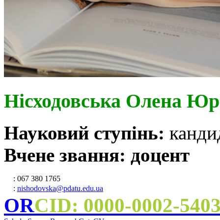
Нісходовська Олена Юр
Науковий ступінь:
канди
Вчене звання: доцент
: 067 380 1765
:
nishodovska@pdatu.edu.ua
OR
CID: 0000-0002-540