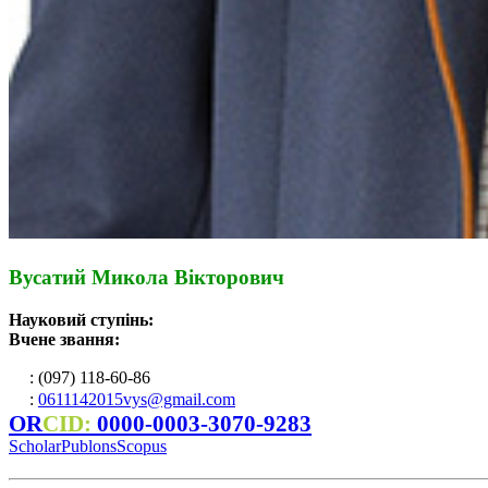
Вусатий Микола Вікторович
Науковий ступінь:
Вчене звання:
: (097) 118-60-86
:
0611142015vys@gmail.com
OR
CID:
0000-0003-3070-9283
Scholar
Publons
Scopus