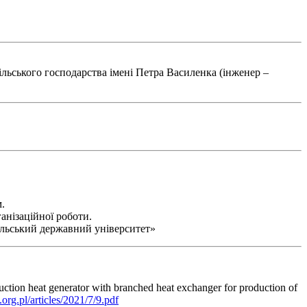
льського господарства імені Петра Василенка (інженер –
.
анізаційної роботи.
ільський державний університет»
tion heat generator with branched heat exchanger for production of
e.org.pl/articles/2021/7/9.pdf