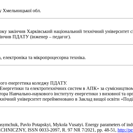
ну Хмельницької обл.
ку закінчив Харківський національний технічний університет сі
акінчив ПДАТУ (інженер – педагог).
 електроніка та мікропроцесорна техніка.
вного енергетика коледжу ПДАТУ.
«Енергетики та електротехнічних систем в АПК» за сумісництвом
ора Навчально-наукового інституту енергетики з виховної та орг
ехнічний університет перейменовано в Заклад вищої освіти «Под
ymchuk, Pavlo Potapskyi, Mykola Vusatyi. Energy parameters of induc
CHNICZNY, ISSN 0033-2097, R. 97 NR 7/2021, рр. 48-51,
http://p