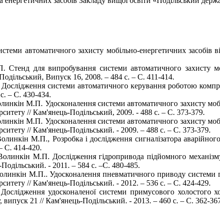
 та енергетичних засобів Закладу вищої освіти «Подільський держ
истеми автоматичного захисту мобільно-енергетичних засобів в
. Стенд для випробування системи автоматичного захисту мо
дільський, Випуск 16, 2008. – 484 с. – С. 411-414.
 Дослідження системи автоматичного керування роботою компре
. – С. 430-434.
олинкін М.П. Удосконалення системи автоматичного захисту мобі
итету // Кам'янець-Подільський, 2009. - 488 с. – С. 373-379.
олинкін М.П. Удосконалення системи автоматичного захисту мобі
итету // Кам'янець-Подільський. - 2009. – 488 с. – С. 373-379.
олинкін М.П., Розробка і дослідження сигналізатора аварійного
– С. 414-420.
 Волинкін М.П. Дослідження гідропривода підйомного механізм
одільський. - 2011. – 584 с. –С. 480-485.
Волинкін М.П.. Удосконалення пневматичного приводу системи г
итету // Кам'янець-Подільський. - 2012. – 536 с. – С. 424-429.
 Дослідження удосконаленої системи примусового холостого х
ипуск 21 // Кам'янець-Подільський. - 2013. – 460 с. – С. 362-367