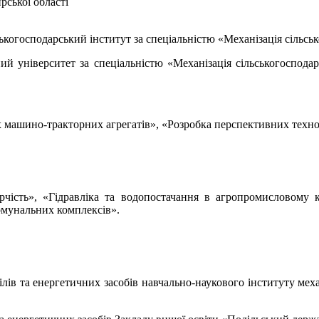
рської області
когосподарський інститут за спеціальністю «Механізація сільськ
й університет за спеціальністю «Механізація сільськогосподар
машино-тракторних агрегатів», «Розробка перспективних технол
орчість», «Гідравліка та водопостачання в агропромисловому 
омунальних комплексів».
ілів та енергетичних засобів навчально-наукового інституту меха