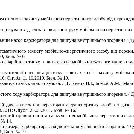
матичного захисту мобільно-енергетичного засобу від перекиданн
ипробування датчиків швидкості руху мобільного-енергетичних з
ний насос карбюратора для двигуна внутрішнього згоряння / Дуг
оматичного захисту мобільно-енергетичного засобу від перекид
09, Бюл. № 6.
р аварійного тиску в шинах коліс мобільного-енергетичного зас
оматичної сигналізації тиску в шинах коліс і захисту мобільно-
10; Опубл. 11.10.2010, Бюл. № 19.
ханізм самоскидного кузова. / Дуганець В.І., Божок А.М., Майс
стого ходу карбюратора для двигуна внутрішнього згоряння. / Д
ій для захисту від перекидання транспортних засобів з дизел
.2011; Опубл. 25.08.2011, Бюл. № 16.
ичний привод систем гальмування мобільно-енергетичних засоб
 № 14.
ва камера карбюратора для двигуна внутрішнього згорання. / Д
1, Бюл. № 19.