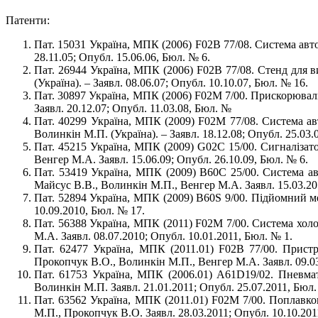
Патенти:
Пат. 15031 Україна, МПК (2006) F02В 77/08. Система авто
28.11.05; Опубл. 15.06.06, Бюл. № 6.
Пат. 26944 Україна, МПК (2006) F02В 77/08. Стенд для в
(Україна). – Заявл. 08.06.07; Опубл. 10.10.07, Бюл. № 16.
Пат. 30897 Україна, МПК (2006) F02М 7/00. Прискорюваль
Заявл. 20.12.07; Опубл. 11.03.08, Бюл. №
Пат. 40299 Україна, МПК (2009) F02М 77/08. Система авт
Волинкін М.П. (Україна). – Заявл. 18.12.08; Опубл. 25.03.
Пат. 45215 Україна, МПК (2009) G02С 15/00. Сигналізато
Венгер М.А. Заявл. 15.06.09; Опубл. 26.10.09, Бюл. № 6.
Пат. 53419 Україна, МПК (2009) В60С 25/00. Система авт
Майсус В.В., Волинкін М.П., Венгер М.А. Заявл. 15.03.20
Пат. 52894 Україна, МПК (2009) В60S 9/00. Підйомний ме
10.09.2010, Бюл. № 17.
Пат. 56388 Україна, МПК (2011) F02M 7/00. Система холо
М.А. Заявл. 08.07.2010; Опубл. 10.01.2011, Бюл. № 1.
Пат. 62477 Україна, МПК (2011.01) F02В 77/00. Пристр
Прокопчук В.О., Волинкін М.П., Венгер М.А. Заявл. 09.03
Пат. 61753 Україна, МПК (2006.01) A61D19/02. Пневмат
Волинкін М.П. Заявл. 21.01.2011; Опубл. 25.07.2011, Бюл.
Пат. 63562 Україна, МПК (2011.01) F02М 7/00. Поплавко
М.П., Прокопчук В.О. Заявл. 28.03.2011; Опубл. 10.10.201