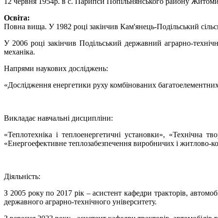
12 червня 1954р. в с. Парипси Попільнянського району Житоми
Освіта:
Повна вища. У 1982 році закінчив Кам'янець-Подільський сільсь
У 2006 році закінчив Подільський державний аграрно-технічни
механіка.
Напрями наукових досліджень:
«Дослідження енергетики руху комбінованих багатоелементних 
Викладає навчальні дисципліни:
«Теплотехніка і теплоенергетичні установки», «Технічна тв
«Енергоефективне теплозабезпечення виробничих і житлово-к
Діяльність:
З 2005 року по 2017 рік – асистент кафедри тракторів, автомоб
державного аграрно-технічного університету.