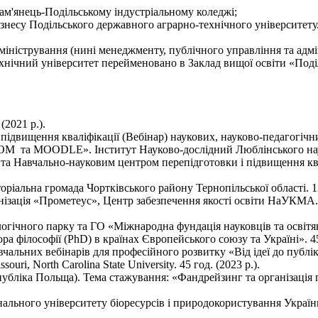
ам'янець-Подільському індустріальному коледжі;
ізнесу Подільського державного аграрно-технічного університету
міністрування (нині менеджменту, публічного управління та адмін
хнічний університет перейменовано в Заклад вищої освіти «Под
2021 р.).
дне підвищення кваліфікації (Вебінар) наукових, науково-педагогіч
M та MOODLE». Інститут Науково-дослідний Люблінського наук
н та Навчально-науковим центром перепідготовки і підвищення кв
іальна громада Чортківського району Тернопільської області. 120
нізація «Прометеус», Центр забезпечення якості освіти НаУКМА.
огічного парку та ГО «Міжнародна фундація науковців та освітя
ра філософії (PhD) в країнах Європейського союзу та Україні». 45 
альних вебінарів для професійного розвитку «Від ідеї до публікац
ouri, North Carolina State University. 45 год. (2023 р.).
убліка Польща). Тема стажування: «Фандрейзинг та організація пр
нального університету біоресурсів і природокористування Украї