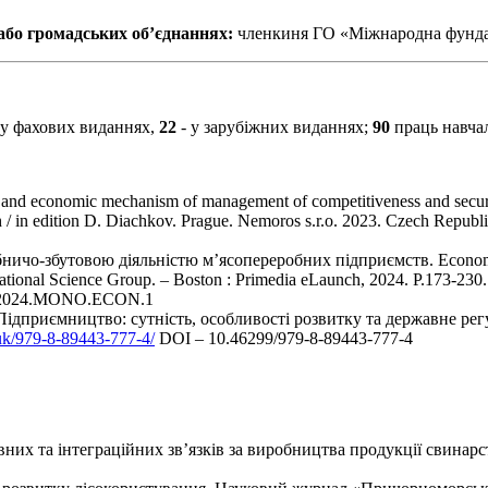
а/або громадських об’єднаннях:
членкиня ГО «Міжнародна фундац
 у фахових виданнях,
22
- у зарубіжних виданнях;
90
праць навча
nd economic mechanism of management of competitiveness and security
aph / in edition D. Diachkov. Prague. Nemoros s.r.o. 2023. Czech Repu
ничо-збутовою діяльністю м’ясопереробних підприємств. Economy,
rnational Science Group. – Boston : Primedia eLaunch, 2024. P.173-230
SG.2024.MONO.ECON.1
Підприємництво: сутність, особливості розвитку та державне ре
/uk/979-8-89443-777-4/
DOI – 10.46299/979-8-89443-777-4
них та інтеграційних зв’язків за виробництва продукції свинарс