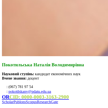
Покотильська Наталія Володимирівна
Науковий ступінь:
кандидат економічних наук
Вчене звання:
доцент
: (067) 781 97 54
:
pokotilskanv@pdatu.edu.ua
OR
CID: 0000-0003-3163-2900
Scholar
Publons
Scopus
ResearchGate