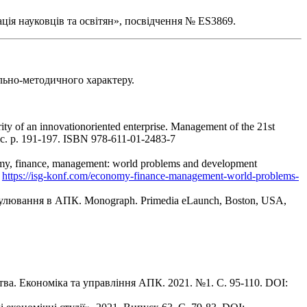
ія науковців та освітян», посвідчення № ES3869.
льно-методичного характеру.
 of an innovationoriented enterprise. Management of the 21st
blic. p. 191-197. ISBN 978-611-01-2483-7
 finance, management: world problems and development
.
https://isg-konf.com/economy-finance-management-world-problems-
гулювання в АПК. Monograph. Primedia eLaunch, Boston, USA,
тва. Економіка та управління АПК. 2021. №1. С. 95-110. DOI: