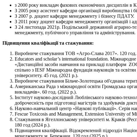
з 2000 року викладач фахових економічних дисциплін в К
З 2005 року асистент кафедри організації виробництва і б
З 2007 р. доцент кафедри менеджменту і бізнесу ПДАТУ.
З 2011 року доцент кафедри менеджменту організацій і ад
З 24 листопада 2021р. Подільський державний аграрно-те
менеджменту, публічного управління та адміністрування.
Підвищення кваліфікації та стажування:
Виробниче стажування ТОВ «Агро-Слава 2017». 120 год. (
Educators and scholar’s international foundation. Міжнаро
«Дистанційні засоби навчання на прикладі платформ
ZOO
спільно з IESF Міжнародна фундація науковців та освітя
університету. 45 год. (2021 р.).
Виробниче стажування Більче-Золотецька об'єднана територ
Американська Рада з міжнародної освіти Громадська орга
викладачів». 60 год. (2022 р.).
Інститут науково-дослідний Люблінського науково-технол
доброчесність при підготовці магістрів та здобувачів докто
Науково-навчальний центр «Наукові публікації». Серія навч
Fescue Toxicosis and Management, Extension University of Miss
Стажування в Ягеллонському університеті м. Краків (Респ
180 год (2024 р.).
Підвищення кваліфікації. Відокремлений підрозділ Націо
менеджменту м. Бережани. 120 год (2025 р.).