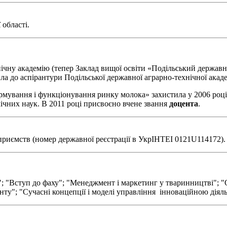
 області.
ічну академію (тепер Заклад вищої освіти «Подільський державн
ла до аспірантури Подільської державної аграрно-технічної акаде
мування і функціонування ринку молока» захистила у 2006 році. 
ічних наук. В 2011 році присвоєно вчене звання
доцента
.
риємств (номер державної реєстрації в УкрІНТЕІ 0121U114172).
 "Вступ до фаху"; "Менеджмент і маркетинг у тваринництві"; "
ту"; "Сучасні концепції і моделі управління інноваційною діял