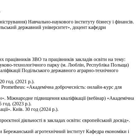
.
істрування) Навчально-наукового інституту бізнесу і фінансів.
ільський державний університет», доцент кафедри
них працівників ЗВО та працівників закладів освіти на тему:
ово-технологічного парку (м. Люблін, Республіка Польща)
аліфікації Подільського державного аграрно-технічного
 год. (2021 р.).
 Prometheus: «Академічна доброчесність: онлайн-курс для
н». Міжнародне підвищення кваліфікації (вебінар) «Академічна
год. (2023 р.).
ії». Київ. 30 год (2024 р.).
оєктної діяльності в закладах освіти: європейський досвід».
ни Бережанський агротехнічний інститут Кафедра економіки і