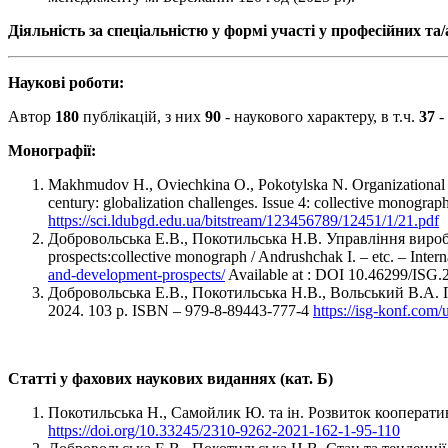
Діяльність за спеціальністю у формі участі у професійних т
Наукові роботи:
Автор
180
публікацій, з них
90
- наукового характеру, в т.ч.
37
-
Монографії:
Makhmudov H., Ovіechkina O., Pokotylska N. Organizational a
century: globalization challenges. Issue 4: collective monogr
https://sci.ldubgd.edu.ua/bitstream/123456789/12451/1/21.pdf
Добровольська Е.В., Покотильська Н.В. Управління вироб
prospects:collective monograph / Andrushchak I. – etc. – Іnte
and-development-prospects/
Available at : DOI 10.46299/I
Добровольська Е.В., Покотильська Н.В., Вольський В.А. 
2024. 103 p. ISBN – 979-8-89443-777-4
https://isg-konf.com
Статті у фахових наукових виданнях (кат. Б)
Покотильська Н., Самойлик Ю. та ін. Розвиток кооператив
https://doi.org/10.33245/2310-9262-2021-162-1-95-110