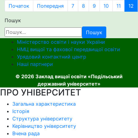
Початок
Попередня
7
8
9
10
11
12
Пошук
Пошук
Міністерство освіти і науки України
НМЦ вищої та фахової передвищої освіти
Урядовий контактний центр
Наші партнери
© 2026 Заклад вищої освіти «Подільський
державний університет»
ПРО УНІВЕРСИТЕТ
Загальна характеристика
Історія
Структура університету
Керівництво університету
Вчена рада