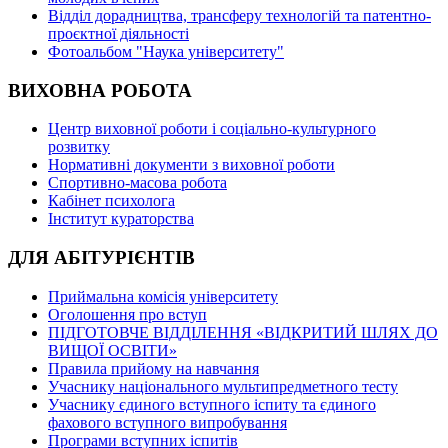
Відділ дорадництва, трансферу технологій та патентно-
проєктної діяльності
Фотоальбом "Наука університету"
ВИХОВНА РОБОТА
Центр виховної роботи і соціально-культурного
розвитку
Нормативні документи з виховної роботи
Спортивно-масова робота
Кабінет психолога
Інститут кураторства
ДЛЯ АБІТУРІЄНТІВ
Приймальна комісія університету
Оголошення про вступ
ПІДГОТОВЧЕ ВІДДІЛЕННЯ «ВІДКРИТИЙ ШЛЯХ ДО
ВИЩОЇ ОСВІТИ»
Правила прийому на навчання
Учаснику національного мультипредметного тесту
Учаснику єдиного вступного іспиту та єдиного
фахового вступного випробування
Програми вступних іспитів