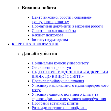
Виховна робота
Центр виховної роботи і соціально-
культурного розвитку
Нормативні документи з виховної роботи
Спортивно-масова робота
Кабінет психолога
Інститут кураторства
КОРИСНА ІНФОРМАЦІЯ
Для абітурієнтів
Приймальна комісія університету
Оголошення про вступ
ПІДГОТОВЧЕ ВІДДІЛЕННЯ «ВІДКРИТИЙ
ШЛЯХ ДО ВИЩОЇ ОСВІТИ»
Правила прийому на навчання
Учаснику національного мультипредметного
тесту
Учаснику єдиного вступного іспиту та
єдиного фахового вступного випробування
Програми вступних іспитів
Розклади вступних випробувань