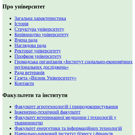
Про університет
Загальна характеристика
Історія
Структура університету
Керівництво університету
Вчена рада
Наглядова рада
Ректорат університету
Профком університету
Громадська організація «Інститут соціально-економічних
регіональних досліджень»
Рада ветеранів
Газета «Вісник Університету»
Контакти
Факультети та інститути
Факультет агротехнологій і природокористування
Інженерно-технічний факультет
Факультет ветеринарної медицини і технологій у
тваринництві
Факультет енергетики та інформаційних технологій
Навчально-науковий інститут бізнесу і фінансів