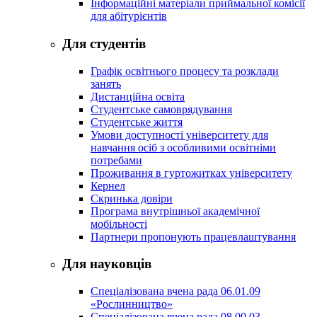
Інформаційні матеріали приймальної комісії
для абітурієнтів
Для студентів
Графік освітнього процесу та розклади
занять
Дистанційна освіта
Студентське самоврядування
Студентське життя
Умови доступності університету для
навчання осіб з особливими освітніми
потребами
Проживання в гуртожитках університету
Кернел
Скринька довіри
Програма внутрішньої академічної
мобільності
Партнери пропонують працевлаштування
Для науковців
Спеціалізована вчена рада 06.01.09
«Рослинництво»
Спеціалізована вчена рада 08.00.03