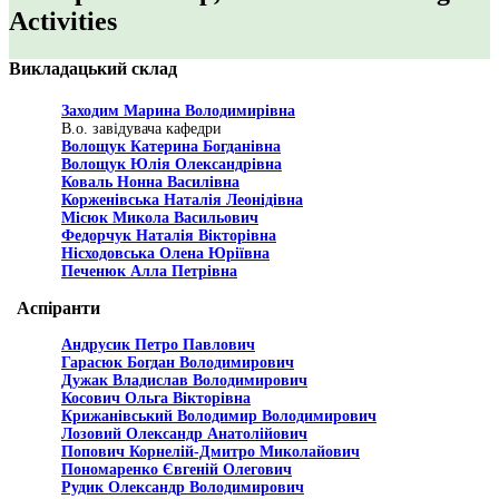
Activities
Викладацький склад
Заходим Марина Володимирівна
В.о. завідувача кафедри
Волощук Катерина Богданівна
Волощук Юлія Олександрівна
Коваль Нонна Василівна
Корженівська Наталія Леонідівна
Місюк Микола Васильович
Федорчук Наталія Вікторівна
Нісходовська Олена Юріївна
Печенюк Алла Петрівна
Аспіранти
Андрусик Петро Павлович
Гарасюк Богдан Володимирович
Дужак Владислав Володимирович
Косович Ольга Вікторівна
Крижанівський Володимир Володимирович
Лозовий Олександр Анатолійович
Попович Корнелій-Дмитро Миколайович
Пономаренко Євгеній Олегович
Рудик Олександр Володимирович