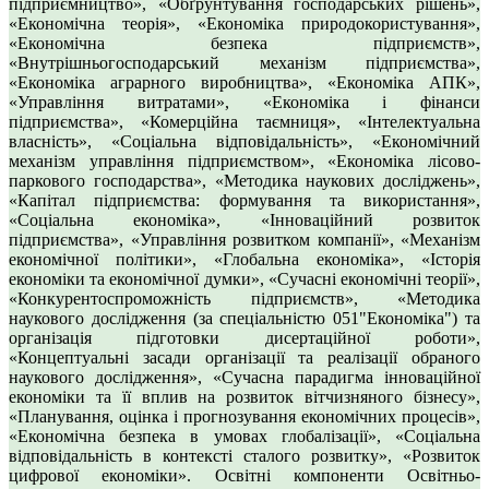
підприємництво», «Обґрунтування господарських рішень»,
«Економічна теорія», «Економіка природокористування»,
«Економічна безпека підприємств»,
«Внутрішньогосподарський механізм підприємства»,
«Економіка аграрного виробництва», «Економіка АПК»,
«Управління витратами», «Економіка і фінанси
підприємства», «Комерційна таємниця», «Інтелектуальна
власність», «Соціальна відповідальність», «Економічний
механізм управління підприємством», «Економіка лісово-
паркового господарства», «Методика наукових досліджень»,
«Капітал підприємства: формування та використання»,
«Соціальна економіка», «Інноваційний розвиток
підприємства», «Управління розвитком компанії», «Механізм
економічної політики», «Глобальна економіка», «Історія
економіки та економічної думки», «Сучасні економічні теорії»,
«Конкурентоспроможність підприємств», «Методика
наукового дослідження (за спеціальністю 051"Економіка") та
організація підготовки дисертаційної роботи»,
«Концептуальні засади організації та реалізації обраного
наукового дослідження», «Сучасна парадигма інноваційної
економіки та її вплив на розвиток вітчизняного бізнесу»,
«Планування, оцінка і прогнозування економічних процесів»,
«Економічна безпека в умовах глобалізації», «Соціальна
відповідальність в контексті сталого розвитку», «Розвиток
цифрової економіки». Освітні компоненти Освітньо-