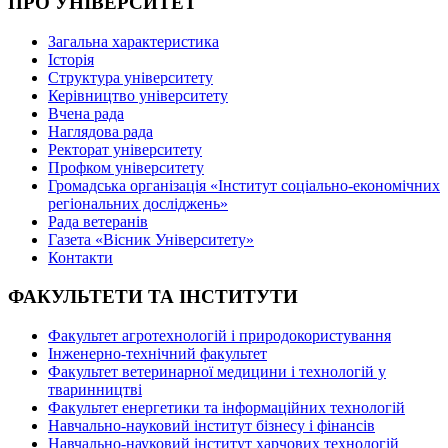
ПРО УНІВЕРСИТЕТ
Загальна характеристика
Історія
Структура університету
Керівництво університету
Вчена рада
Наглядова рада
Ректорат університету
Профком університету
Громадська організація «Інститут соціально-економічних
регіональних досліджень»
Рада ветеранів
Газета «Вісник Університету»
Контакти
ФАКУЛЬТЕТИ ТА ІНСТИТУТИ
Факультет агротехнологій і природокористування
Інженерно-технічний факультет
Факультет ветеринарної медицини і технологій у
тваринництві
Факультет енергетики та інформаційних технологій
Навчально-науковий інститут бізнесу і фінансів
Навчально-науковий інститут харчових технологій