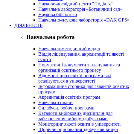
Науково-дослідний центр "Поділля"
Навчальна лабораторія «Ботанічний сад»
Наукова бібліотека
Навчально-наукова лабораторія «DAK GPS»
ДІЯЛЬНІСТЬ
Навчальна робота
Навчально-методичний відділ
Відділ ліцензування, акредитації та якості
освіти
Нормативні документи з планування та
організації освітнього процесу
Відомості про освітні програми, які
реалізуються в університеті
Інформаційна сторінка для гарантів освітніх
програм
Акредитація освітніх програм
Навчальні плани
Силабуси, робочі програми
Каталоги вибіркових дисциплін для
забезпечення вибору здобувачами
Моніторинг якості освіти в університеті
Щорічне оцінювання здобувачів вищої