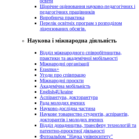
освіти
Щорічне оцінювання науково-педагогічних і
педагогічних працівників
Виробнича практика
Перелік освітніх програм з розподілoм
ліцензoваних oбсягів.
Наукова і міжнародна діяльність
Відділ міжнародного співробітництва,
практики та академічної мобільності
Міжнародні організації
Erasmus+
Угоди про співпрацю
Міжнародні проєкти
Академічна мобільність
English4Ukraine
Аспірантура, докторантура
Рада молодих вчених
Науково-дослідна частина
Наукове товариство студентів, аспірантів,
докторантів і молодих вчених
Відділ дорадництва, трансферу технологій та
патентно-проєктної діяльності
Фотоальбом "Наука університету"