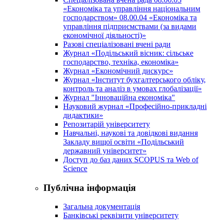
«Економіка та управління національним
господарством» 08.00.04 «Економіка та
управління підприємствами (за видами
економічної діяльності)»
Разові спеціалізовані вчені ради
Журнал «Подільський вісник: сільське
господарство, техніка, економіка»
Журнал «Економічний дискурс»
Журнал «Інститут бухгалтерського обліку,
контроль та аналіз в умовах глобалізації»
Журнал "Інноваційна економіка"
Науковий журнал «Професійно-прикладні
дидактики»
Репозитарій університету
Навчальні, наукові та довідкові видання
Закладу вищої освіти «Подільський
державний університет»
Доступ до баз даних SCOPUS та Web of
Science
Публічна інформація
Загальна документація
Банківські реквізити університету