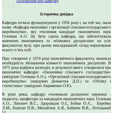
Положення про кафедру
Історична довідка
Кафедра почала функціонувати у 1956 році і, на той час, мала
назву «Кафедра економіки і організації сільськогосподарського
виробництва», яку очолював кандидат економічних наук
Головаш А.О. Це була єдина кафедра, що забезпечувала
вивчення економічних та облікових дисципліни на усіх
факультетах вузу, при цьому викладацький склад нараховував
всього п’ять осіб.
При створенні у 1974 році економічного факультету, виникла
необхідність збільшення кількості економічних дисциплін. В
1975 році відбувся розподіл, в результаті якого утворилися три
економічні кафедри: «Економіки сільського господарства»
(завідувач Головаш А.О.), «Організації сільськогосподарського
виробництва» (завідувач Доманчук Д.П.) та «Обліку і
статистики» (завідувач Авраменко О.Р.).
В різні роки, кафедру очолювали досвідчені науковці -
педагоги, професори та кандидати економічних наук: Головаш
А.О., Лінєвич В.С., Здоровцов О.І., Бойко О.А., Бурейко
Л.М., Боштан П.В., Михайлик А.Я., Бабанін В.В., Лотоцький
І.І.