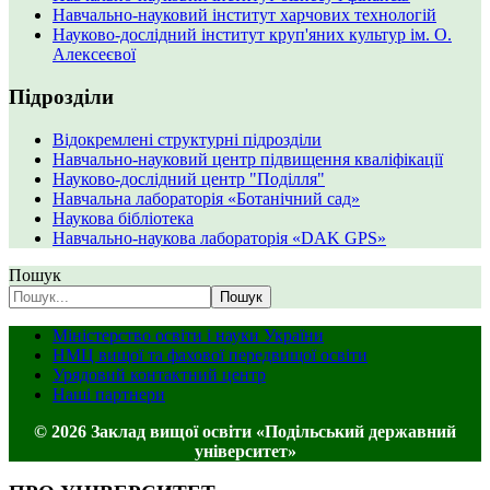
Навчально-науковий інститут харчових технологій
Науково-дослідний інститут круп'яних культур ім. О.
Алексеєвої
Підрозділи
Відокремлені структурні підрозділи
Навчально-науковий центр підвищення кваліфікації
Науково-дослідний центр "Поділля"
Навчальна лабораторія «Ботанічний сад»
Наукова бібліотека
Навчально-наукова лабораторія «DAK GPS»
Пошук
Пошук
Міністерство освіти і науки України
НМЦ вищої та фахової передвищої освіти
Урядовий контактний центр
Наші партнери
© 2026 Заклад вищої освіти «Подільський державний
університет»