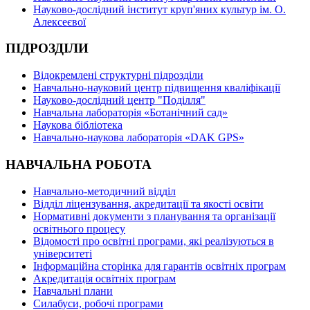
Науково-дослідний інститут круп'яних культур ім. О.
Алексеєвої
ПІДРОЗДІЛИ
Відокремлені структурні підрозділи
Навчально-науковий центр підвищення кваліфікації
Науково-дослідний центр "Поділля"
Навчальна лабораторія «Ботанічний сад»
Наукова бібліотека
Навчально-наукова лабораторія «DAK GPS»
НАВЧАЛЬНА РОБОТА
Навчально-методичний відділ
Відділ ліцензування, акредитації та якості освіти
Нормативні документи з планування та організації
освітнього процесу
Відомості про освітні програми, які реалізуються в
університеті
Інформаційна сторінка для гарантів освітніх програм
Акредитація освітніх програм
Навчальні плани
Силабуси, робочі програми