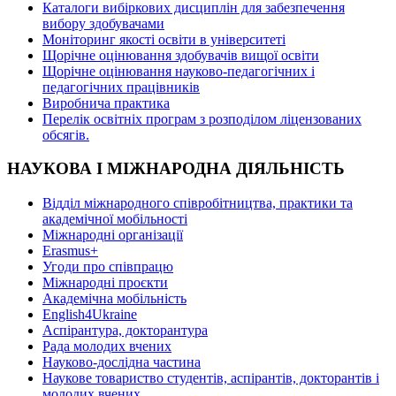
Каталоги вибіркових дисциплін для забезпечення
вибору здобувачами
Моніторинг якості освіти в університеті
Щорічне оцінювання здобувачів вищої освіти
Щорічне оцінювання науково-педагогічних і
педагогічних працівників
Виробнича практика
Перелік освітніх програм з розподілoм ліцензoваних
oбсягів.
НАУКОВА І МІЖНАРОДНА ДІЯЛЬНІСТЬ
Відділ міжнародного співробітництва, практики та
академічної мобільності
Міжнародні організації
Erasmus+
Угоди про співпрацю
Міжнародні проєкти
Академічна мобільність
English4Ukraine
Аспірантура, докторантура
Рада молодих вчених
Науково-дослідна частина
Наукове товариство студентів, аспірантів, докторантів і
молодих вчених