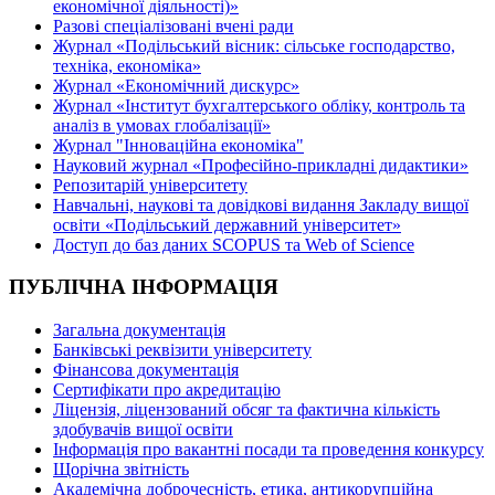
економічної діяльності)»
Разові спеціалізовані вчені ради
Журнал «Подільський вісник: сільське господарство,
техніка, економіка»
Журнал «Економічний дискурс»
Журнал «Інститут бухгалтерського обліку, контроль та
аналіз в умовах глобалізації»
Журнал "Інноваційна економіка"
Науковий журнал «Професійно-прикладні дидактики»
Репозитарій університету
Навчальні, наукові та довідкові видання Закладу вищої
освіти «Подільський державний університет»
Доступ до баз даних SCOPUS та Web of Science
ПУБЛІЧНА ІНФОРМАЦІЯ
Загальна документація
Банківські реквізити університету
Фінансова документація
Сертифікати про акредитацію
Ліцензія, ліцензований обсяг та фактична кількість
здобувачів вищої освіти
Інформація про вакантні посади та проведення конкурсу
Щорічна звітність
Академічна доброчесність, етика, антикорупційна