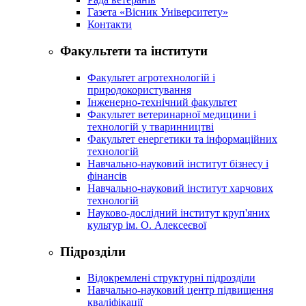
Газета «Вісник Університету»
Контакти
Факультети та інститути
Факультет агротехнологій і
природокористування
Інженерно-технічний факультет
Факультет ветеринарної медицини і
технологій у тваринництві
Факультет енергетики та інформаційних
технологій
Навчально-науковий інститут бізнесу і
фінансів
Навчально-науковий інститут харчових
технологій
Науково-дослідний інститут круп'яних
культур ім. О. Алексеєвої
Підрозділи
Відокремлені структурні підрозділи
Навчально-науковий центр підвищення
кваліфікації