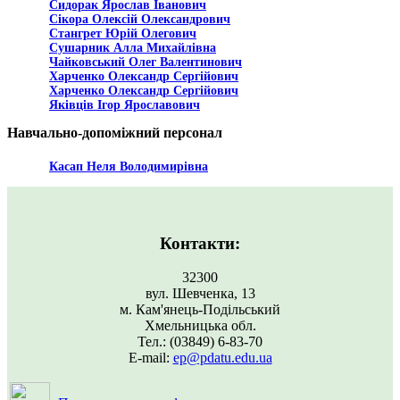
Сидорак Ярослав Іванович
Сікора Олексій Олександрович
Стангрет Юрій Олегович
Сушарник Алла Михайлівна
Чайковський Олег Валентинович
Харченко Олександр Сергійович
Харченко Олександр Сергійович
Яківців Ігор Ярославович
Навчально-допоміжний персонал
Касап Неля Володимирівна
Контакти:
32300
вул. Шевченка, 13
м. Кам'янець-Подільський
Хмельницька обл.
Тел.: (03849) 6-83-70
Е-mail:
ep@pdatu.edu.ua