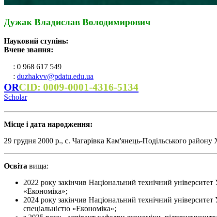
Дужак Владислав Володимирович
Науковий ступінь:
Вчене звання:
: 0 968 617 549
:
duzhakvv@pdatu.edu.ua
OR
CID: 0009-0001-4316-5134
Scholar
Місце і дата народження:
29 грудня 2000 р., с. Чагарівка Кам'янець-Подільського району
Освіта
вища:
2022 року закінчив Національний технічний університет У
«Економіка»;
2024 року закінчив Національний технічний університет Ук
спеціальністю «Економіка»;