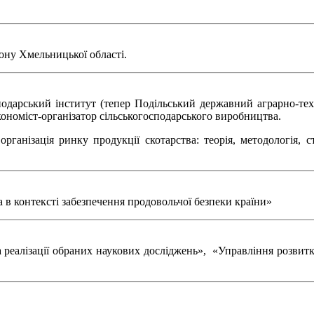
йону Хмельницької області.
одарський інститут (тепер Подільський державний аграрно-техн
кономіст-організатор сільськогосподарського виробництва.
рганізація ринку продукції скотарства: теорія, методологія, 
в контексті забезпечення продовольчої безпеки країни»
а реалізації обраних наукових досліджень», «Управління розвит