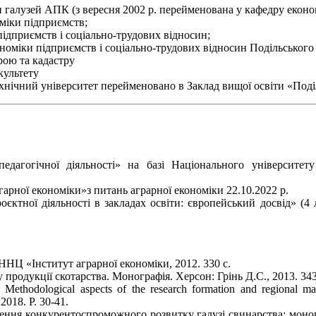
ки галузей АПК (з вересня 2002 р. перейменована у кафедру еконо
оміки підприємств;
 підприємств і соціально-трудових відносин;
економіки підприємств і соціально-трудових відносин Подільськог
трою та кадастру
культету
ехнічний університет перейменовано в Заклад вищої освіти «Под
педагогічної діяльності» на базі Національного університет
арної економіки»з питань аграрної економіки 22.10.2022 р.
єктної діяльності в закладах освіти: європейський досвід» (4 
ННЦ «Інститут аграрної економіки, 2012. 330 с.
родукції скотарства. Монографія. Херсон: Грінь Д.С., 2013. 343
 Methodological aspects of the research formation and regional ma
 2018. Р. 30-41.
ення конкурентоспроможного розвитку галузі свинарства: моног