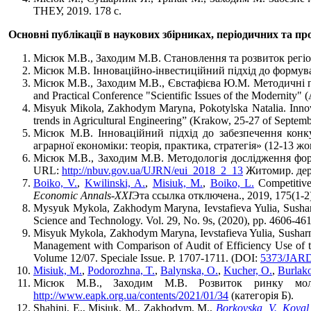
ТНЕУ, 2019. 178 с.
Основні публікації в наукових збірниках, періодичних та 
Місюк М.В., Заходим М.В. Становлення та розвиток регіон
Місюк М.В. Інноваційно-інвестиційний підхід до формув
Місюк М.В., Заходим М.В., Євстафієва Ю.М. Методичні під
and Practical Conference "Scientific Issues of the Modernity"
Misyuk Mikola, Zakhodym Maryna, Pokotylska Natalia. Innovat
trends in Agricultural Engineering” (Krakow, 25-27 of Septemb
Місюк М.В. Інноваційний підхід до забезпечення конк
аграрної економіки: теорія, практика, стратегія» (12-13 
Місюк М.В., Заходим М.В. Методологія дослідження форму
URL:
http://nbuv.gov.ua/UJRN/eui_2018_2_13
Житомир. держ
Boiko, V.
,
Kwilinski, A.
,
Misiuk, M.
,
Boiko, L.
Competitive 
Economic Annals-XXI
Эта ссылка отключена., 2019, 175(1-2)
Mysyuk Mykola, Zakhodym Maryna, Ievstafieva Yulia, Susharny
Science and Technology. Vol. 29, No. 9s, (2020), pp. 4606-461
Misyuk Mykola, Zakhodym Maryna, Ievstafieva Yulia, Susharnyk
Management with Comparison of Audit of Efficiency Use of th
Volume 12/07. Speciale Issue. P. 1707-1711. (DOI:
5373/JAR
Misiuk, M.
,
Podorozhna, T.
,
Balynska, O.
,
Kucher, O.
,
Burlako
Місюк М.В., Заходим М.В. Розвиток ринку моло
http://www.eapk.org.ua/contents/2021/01/34
(категорія Б).
Shahini, E., Misiuk, M., Zakhodym, M.,
Borkovska, V.
,
Koval