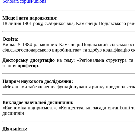
Scholar
Scopus
Publons
Місце і дата народження:
18 липня 1961 року, с.Абрикосівка, Кам'янець-Подільського ра
Освіта:
Вища. У 1984 р. закінчив Кам'янець-Подільський сільськогосп
сільськогосподарського виробництва» та здобув кваліфікацію е
Докторську дисертацію
на тему: «Регіональна структура та о
звання
професор
.
Напрям наукового дослідження:
«Механізми забезпечення функціонування ринку продовольства 
Викладає навчальні дисципліни:
«Економіка підприємств», «Концептуальні засади організації т
дисциплін»
Діяльність: