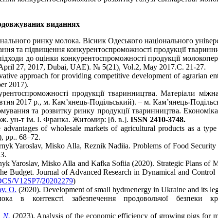
продовжуваних виданнях
ального ринку молока. Вісник Одеського національного університ
ання та підвищення конкурентоспроможності продукції тваринниц
ходи до оцінки конкурентоспроможності продукції молокопереробни
 (April 27, 2017, Dubai, UAE). № 5(21), Vol.2, May 2017.С. 21-27.
ive approach for providing competitive development of agrarian enter
er 2017).
урентоспроможності продукції тваринництва. Матеріали міжна
жовтня 2017 р., м. Кам’янець-Подільський). – м. Кам’янець-Поділь
вання та розвитку ринку продукції тваринництва. Економіка. У
. ун-т ім. І. Франка. Житомир: [б. в.].
ISSN 2410-3748.
advantages of wholesale markets of agricultural products as a type 
, рр.. 68–72.
k Yaroslav, Misko Alla, Reznik Nadiia. Problems of Food Security i
3.
 Yaroslav, Misko Alla and Kafka Sofiia (2020). Strategic Plans of M
e Budget. Journal of Advanced Research in Dynamical and Control Sys
DCS/V12SP7/20202279
)
v, O.
(2020). Development of small hydroenergy in Ukraine and its leg
ка в контексті забезпечення продовольчої безпеки к
, N.
(2023). Analysis of the economic efficiency of growing pigs for m