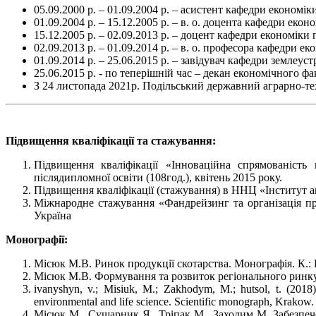
05.09.2000 р. – 01.09.2004 р. – асистент кафедри економі
01.09.2004 р. – 15.12.2005 р. – в. о. доцента кафедри екон
15.12.2005 р. – 02.09.2013 р. – доцент кафедри економіки
02.09.2013 р. – 01.09.2014 р. – в. о. професора кафедри 
01.09.2014 р. – 25.06.2015 р. – завідувач кафедри землеус
25.06.2015 р. - по теперішній час – декан економічного фа
З 24 листопада 2021р. Подільський державний аграрно-т
Підвищення кваліфікації та стажування:
Підвищення кваліфікації «Інноваційна спрямованість 
післядипломної освіти (108год.), квітень 2015 року.
Підвищення кваліфікації (стажування) в ННЦ «Інститут аг
Міжнародне стажування «Фандрейзинг та організація про
Україна
Монографії:
Місюк М.В. Ринок продукції скотарства. Монографія. К.: 
Місюк М.В. Формування та розвиток регіонального ринку п
ivanyshyn, v.; Misiuk, M.; Zakhodym, M.; hutsol, t. (2018)
environmental and life science. Scientific monograph, Krakow.
Місюк М., Сушарник Я., Тріпак М., Заходим М. Забезпеч