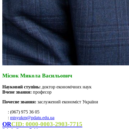
Місюк Микола Васильович
Науковий ступінь:
доктор економічних наук
Вчене звання:
професор
Почесне звання:
заслужений економіст України
: (067) 975 36 05
:
misyukm@pdatu.edu.ua
OR
CID: 0000-0003-2903-7715