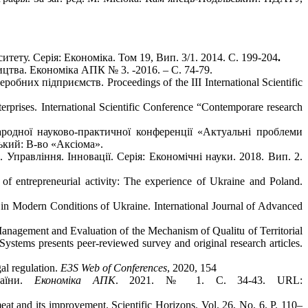
ету. Серія: Економіка. Том 19, Вип. 3/1. 2014. С. 199-204
.
тва. Економіка АПК № 3. -2016. – С. 74-79.
х підприємств. Proceedings of the III International Scientific
prises. International Scientific Conference “Contemporare research
родної науково-практичної конференції «Актуальні проблеми
ський: В-во «Аксіома».
правління. Інновації. Серія: Економічні науки. 2018. Вип. 2.
of entrepreneurial activity: The experience of Ukraine and Poland.
n Modern Conditions of Ukraine. International Journal of Advanced
anagement and Evaluation of the Mechanism of Qualitu of Territorial
tems presents peer-reviewed survey and original research articles.
al regulation.
E3S Web of Conferences
, 2020, 154
раїни.
Економіка АПК
. 2021. № 1. С. 34-43. URL:
eat and its improvement. Scientific Horizons. Vol. 26, No. 6. P. 110–