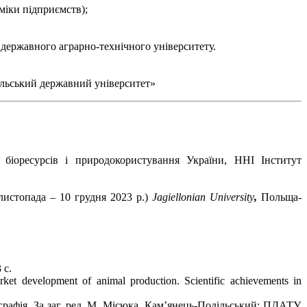
міки підприємств);
о державного аграрно-технічного університету.
ільський державний університет»
у біоресурсів і природокористування України, ННІ Інститут
листопада – 10 грудня 2023 р.)
Jagiellonian University
,
Польща-
 с.
rket development of animal production. Scientific achievements in
рафія. За заг. ред. М. Місюка. Кам’янець-Подільський: ПДАТУ,