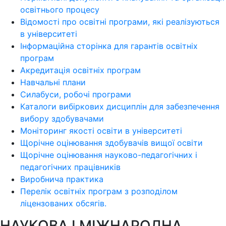
освітнього процесу
Відомості про освітні програми, які реалізуються
в університеті
Інформаційна сторінка для гарантів освітніх
програм
Акредитація освітніх програм
Навчальні плани
Силабуси, робочі програми
Каталоги вибіркових дисциплін для забезпечення
вибору здобувачами
Моніторинг якості освіти в університеті
Щорічне оцінювання здобувачів вищої освіти
Щорічне оцінювання науково-педагогічних і
педагогічних працівників
Виробнича практика
Перелік освітніх програм з розподілoм
ліцензoваних oбсягів.
НАУКОВА І МІЖНАРОДНА