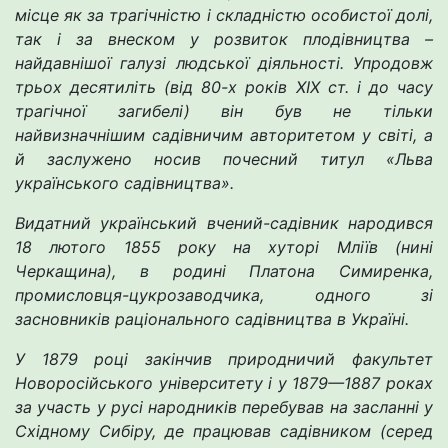
місце як за трагічністю і складністю особистої долі,
так і за внеском у розвиток плодівництва –
найдавнішої галузі людської діяльності. Упродовж
трьох десятиліть (від 80-х років ХІХ ст. і до часу
трагічної загибелі) він був не тільки
найвизначнішим садівничим авторитетом у світі, а
й заслужено носив почесний титул «Льва
українського садівництва».
Видатний український вчений-садівник народився
18 лютого 1855 року на хуторі Мліїв (нині
Черкащина), в родині Платона Симиренка,
промисловця-цукрозаводчика, одного зі
засновників раціонального садівництва в Україні.
У 1879 році закінчив природничий факультет
Новоросійського університету і у 1879—1887 роках
за участь у русі народників перебував на засланні у
Східному Сибіру, де працював садівником (серед