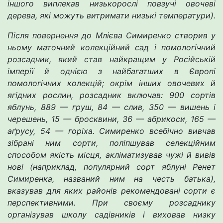
іншого виплекав низькорослі повзучі овочеві
дерева, які можуть витримати низькі температури).
Після повернення до Млієва Симиренко створив у
ньому маточний колекційний сад і помологічний
розсадник, який став найкращим у Російській
імперії й однією з найбагатших в Європі
помологічних колекцій; окрім інших овочевих й
ягідних рослин, розсадник включав: 900 сортів
яблунь, 889 — груш, 84 — слив, 350 — вишень і
черешень, 15 — бросквини, 36 — абрикоси, 165 —
аґрусу, 54 — горіха. Симиренко всебічно вивчав
зібрані ним сорти, поліпшував селекційним
способом якість місця, акліматизував чужі й вивів
нові (наприклад, популярний сорт яблуні Ренет
Симиренка, названий ним на честь батька),
вказував для яких районів рекомендовані сорти є
перспективними. При своєму розсаднику
організував школу садівників і виховав низку