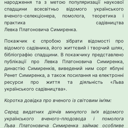
народження та з метою популяризації наукової
спадщини всесвітньо відомого українського
вченого-селекціонера, помолога, теоретика і
практика садівництва
Левка Платоновича Симиренка.
Покажчик є спробою зібрати відомості про
відомого садівника, його життєвий і творчий шлях,
бібліографію спадщини. В покажчику представлено
публікації про Левка Платоновича Симиренка,
династію Симиренків, виведений ним сорт яблуні
Ренет Симиренка, а також посилання на електронні
ресурси про життя та діяльність «Льва
українського садівництва».
Коротка довідка про вченого із світовим ім’ям:
Серед видатних діячів минулого ім’я відомого
українського вченого-плодовода і помолога
Льва Платоновича Симиренка займає особливе