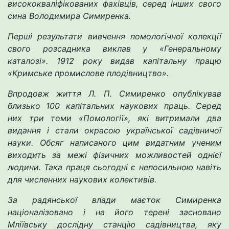
висококваліфікованих фахівців, серед інших свого
сина Володимира Симиренка.
Перші результати вивчення помологічної колекції
свого розсадника виклав у «Генеральному
каталозі». 1912 року видав капітальну працю
«Кримське промислове плодівництво».
Впродовж життя Л. П. Симиренко опублікував
близько 100 капітальних наукових праць. Серед
них три томи «Помології», які витримали два
видання і стали окрасою української садівничої
науки. Обсяг написаного цим видатним ученим
виходить за межі фізичних можливостей однієї
людини. Така праця сьогодні є непосильною навіть
для численних наукових колективів.
За радянської влади маєток Симиренка
націоналізовано і на його терені засновано
Мліївську дослідну станцію садівництва, яку