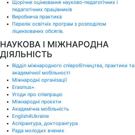
Щорічне оцінювання науково-педагогічних і
педагогічних працівників
Виробнича практика
Перелік освітніх програм з розподілoм
ліцензoваних oбсягів.
НАУКОВА І МІЖНАРОДНА
ДІЯЛЬНІСТЬ
Відділ міжнародного співробітництва, практики та
академічної мобільності
Міжнародні організації
Erasmus+
Угоди про співпрацю
Міжнародні проєкти
Академічна мобільність
English4Ukraine
Аспірантура, докторантура
Рада молодих вчених