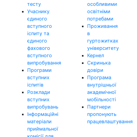
тесту
особливими
Учаснику
освітніми
єдиного
потребами
вступного
Проживання
іспиту та
в
єдиного
гуртожитках
фахового
університету
вступного
Кернел
випробування
Скринька
Програми
довіри
вступних
Програма
іспитів
внутрішньої
Розклади
академічної
вступних
мобільності
випробувань
Партнери
Інформаційні
пропонують
матеріали
працевлаштування
приймальної
комісії для