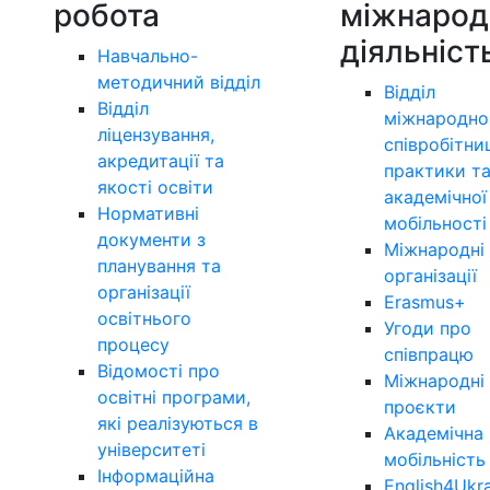
робота
міжнарод
діяльніст
Навчально-
методичний відділ
Відділ
Відділ
міжнародно
ліцензування,
співробітни
акредитації та
практики т
якості освіти
академічної
Нормативні
мобільності
документи з
Міжнародні
планування та
організації
організації
Erasmus+
освітнього
Угоди про
процесу
співпрацю
Відомості про
Міжнародні
освітні програми,
проєкти
які реалізуються в
Академічна
університеті
мобільність
Інформаційна
English4Ukr