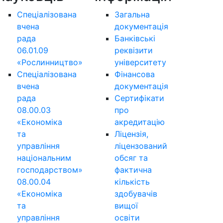
Спеціалізована
Загальна
вчена
документація
рада
Банківські
06.01.09
реквізити
«Рослинництво»
університету
Спеціалізована
Фінансова
вчена
документація
рада
Сертифікати
08.00.03
про
«Економіка
акредитацію
та
Ліцензія,
управління
ліцензований
національним
обсяг та
господарством»
фактична
08.00.04
кількість
«Економіка
здобувачів
та
вищої
управління
освіти