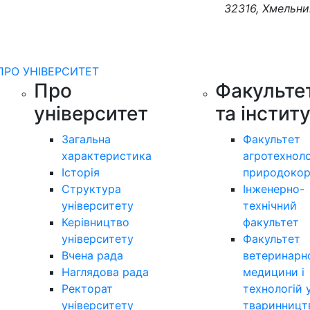
32316, Хмельни
ПРО УНІВЕРСИТЕТ
Про
Факульте
університет
та інстит
Загальна
Факультет
характеристика
агротехноло
Історія
природокор
Структура
Інженерно-
університету
технічний
Керівництво
факультет
університету
Факультет
Вчена рада
ветеринарн
Наглядова рада
медицини і
Ректорат
технологій 
університету
тваринницт