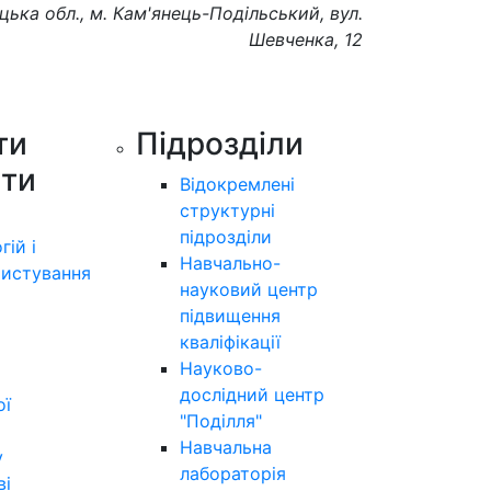
цька обл., м. Кам'янець-Подільський, вул.
Шевченка, 12
ти
Підрозділи
ути
Відокремлені
структурні
підрозділи
гій і
Навчально-
истування
науковий центр
підвищення
кваліфікації
Науково-
дослідний центр
ої
"Поділля"
Навчальна
у
лабораторія
ві