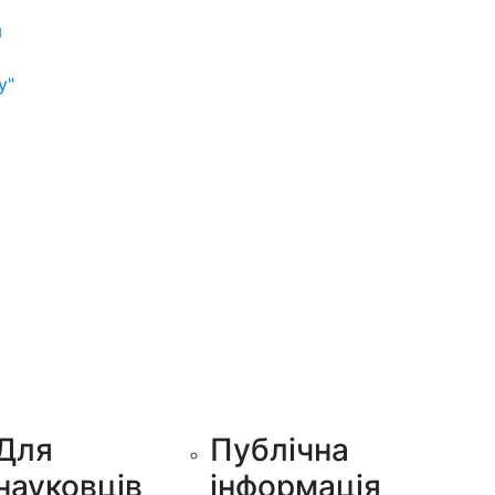
м
у"
Для
Публічна
науковців
інформація