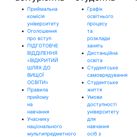
Приймальна
Графік
комісія
освітнього
університету
процесу
Оголошення
та
про вступ
розклади
ПІДГОТОВЧЕ
занять
ВІДДІЛЕННЯ
Дистанційна
«ВІДКРИТИЙ
освіта
ШЛЯХ ДО
Студентське
ВИЩОЇ
самоврядування
ОСВІТИ»
Студентське
Правила
життя
прийому
Умови
на
доступності
навчання
університету
Учаснику
для
національного
навчання
мультипредметного
осіб з