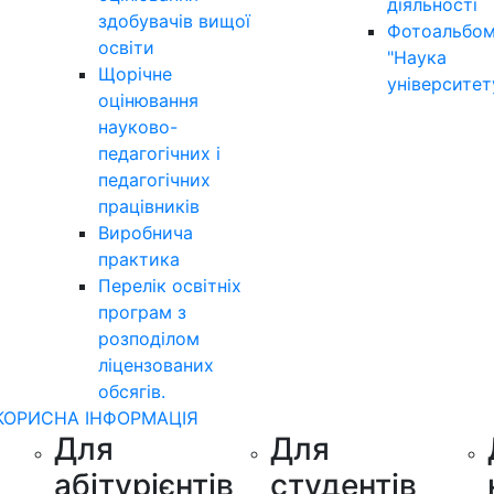
діяльності
здобувачів вищої
Фотоальбо
освіти
"Наука
Щорічне
університет
оцінювання
науково-
педагогічних і
педагогічних
працівників
Виробнича
практика
Перелік освітніх
програм з
розподілoм
ліцензoваних
oбсягів.
КОРИСНА ІНФОРМАЦІЯ
Для
Для
абітурієнтів
студентів