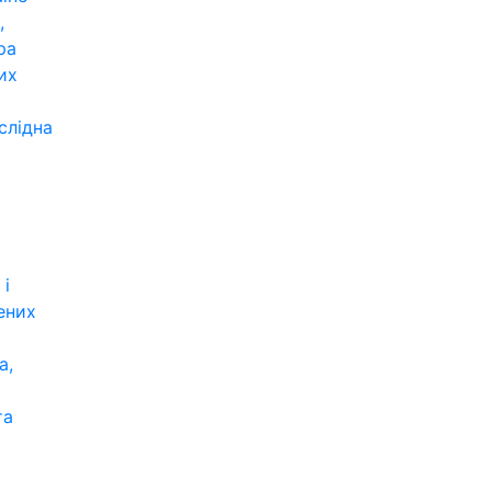
,
ра
их
слідна
 і
ених
а,
та