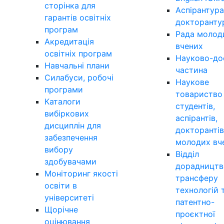
сторінка для
Аспірантура
гарантів освітніх
докторанту
програм
Рада молод
Акредитація
вчених
освітніх програм
Науково-до
Навчальні плани
частина
Силабуси, робочі
Наукове
програми
товариство
Каталоги
студентів,
вибіркових
аспірантів,
дисциплін для
докторантів
забезпечення
молодих вч
вибору
Відділ
здобувачами
дорадництв
Моніторинг якості
трансферу
освіти в
технологій 
університеті
патентно-
Щорічне
проєктної
оцінювання