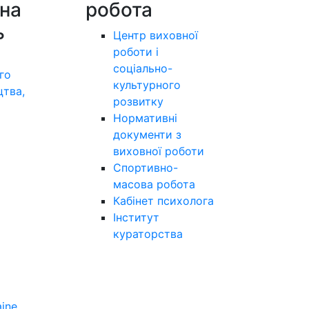
на
робота
ь
Центр виховної
роботи і
соціально-
го
культурного
цтва,
розвитку
а
Нормативні
документи з
виховної роботи
Спортивно-
масова робота
Кабінет психолога
Інститут
кураторства
aine