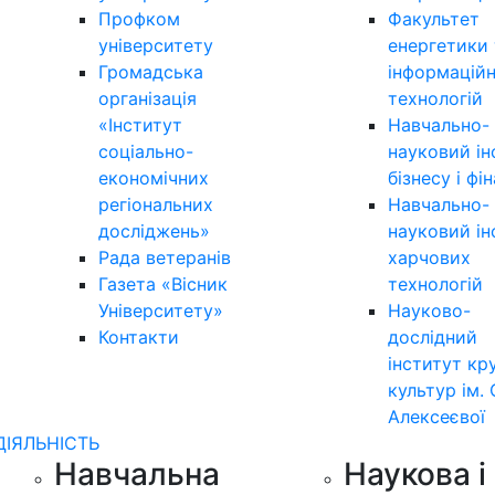
Профком
Факультет
університету
енергетики 
Громадська
інформацій
організація
технологій
«Інститут
Навчально-
соціально-
науковий ін
економічних
бізнесу і фі
регіональних
Навчально-
досліджень»
науковий ін
Рада ветеранів
харчових
Газета «Вісник
технологій
Університету»
Науково-
Контакти
дослідний
інститут кр
культур ім. 
Алексеєвої
ДІЯЛЬНІСТЬ
Навчальна
Наукова і