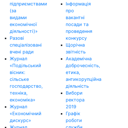
підприємствами
Інформація
(за
про
видами
вакантні
економічної
посади та
діяльності)»
проведення
Разові
конкурсу
спеціалізовані
Щорічна
вчені ради
звітність
Журнал
Академічна
«Подільський
доброчесність,
вісник:
етика,
сільське
антикорупційна
господарство,
діяльність
техніка,
Вибори
економіка»
ректора
Журнал
2019
«Економічний
Графік
дискурс»
роботи
Журнал
служби