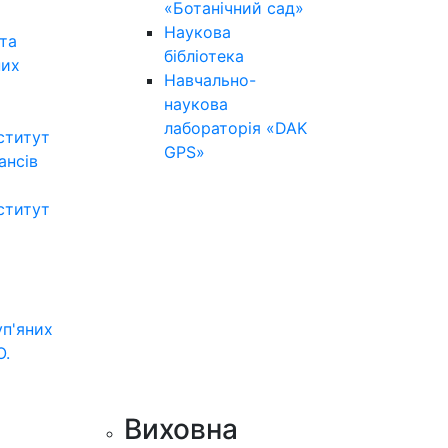
«Ботанічний сад»
Наукова
та
бібліотека
них
Навчально-
наукова
лабораторія «DAK
ститут
GPS»
нансів
ститут
уп'яних
О.
Виховна