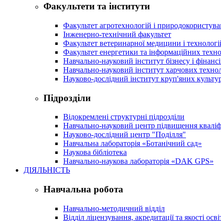
Факультети та інститути
Факультет агротехнологій і природокористув
Інженерно-технічний факультет
Факультет ветеринарної медицини і технологі
Факультет енергетики та інформаційних техно
Навчально-науковий інститут бізнесу і фінансі
Навчально-науковий інститут харчових техно
Науково-дослідний інститут круп'яних культур
Підрозділи
Відокремлені структурні підрозділи
Навчально-науковий центр підвищення кваліфі
Науково-дослідний центр "Поділля"
Навчальна лабораторія «Ботанічний сад»
Наукова бібліотека
Навчально-наукова лабораторія «DAK GPS»
ДІЯЛЬНІСТЬ
Навчальна робота
Навчально-методичний відділ
Відділ ліцензування, акредитації та якості осві