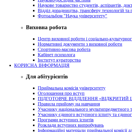
Наукове товариство студентів, аспірантів, док
Відділ дорадництва, трансферу технологій та 
Фотоальбом "Наука університету"
Виховна робота
Центр виховної роботи і соціально-культурно
Нормативні документи з виховної роботи
Спортивно-масова робота
Кабінет психолога
Інститут кураторства
КОРИСНА ІНФОРМАЦІЯ
Для абітурієнтів
Приймальна комісія університету
Оголошення про вступ
ПІДГОТОВЧЕ ВІДДІЛЕННЯ «ВІДКРИТИЙ 
Правила прийому на навчання
Учаснику національного мультипредметного т
Учаснику єдиного вступного іспиту та єдино
Програми вступних іспитів
Розклади вступних випробувань
Інформаційні матеріали приймальної комісії дл