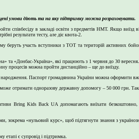
щені умови діють та на яку підтримку можна розраховувати.
и співбесіду в закладі освіти з предметів НМТ. Якщо виїзд ві
бні результати тесту, але діє квота-2.
му беруть участь вступники з ТОТ та територій активних бойов
а» та «Донбас-Україна», які працюють з 1 червня до 30 вересня
тину процесів можна пройти дистанційно – ще до виїзду.
о народження. Паспорт громадянина України можна оформити вже
в може отримати одноразову державну допомогу – 50 000 грн. Так
ціативи Bring Kids Back UA допомагають виїхати безкоштовно,
ами, зокрема «нульовий курс», щоб підтягнути знання з україноз
у етапі є супровід і підтримка.