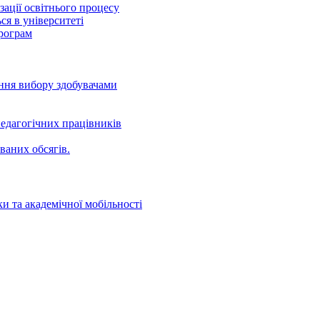
ації освітнього процесу
ся в університеті
програм
ення вибору здобувачами
едагогічних працівників
ваних oбсягів.
и та академічної мобільності