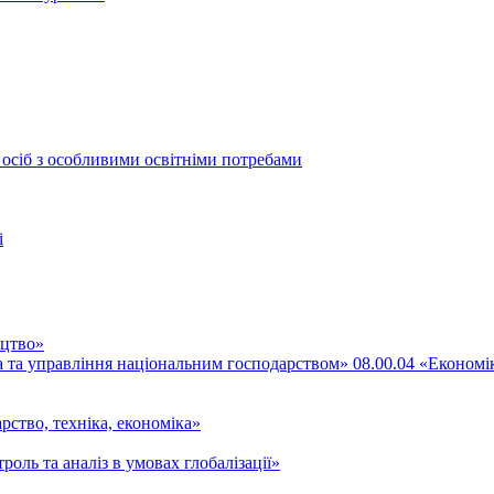
 осіб з особливими освітніми потребами
і
ицтво»
ка та управління національним господарством» 08.00.04 «Економі
рство, техніка, економіка»
роль та аналіз в умовах глобалізації»