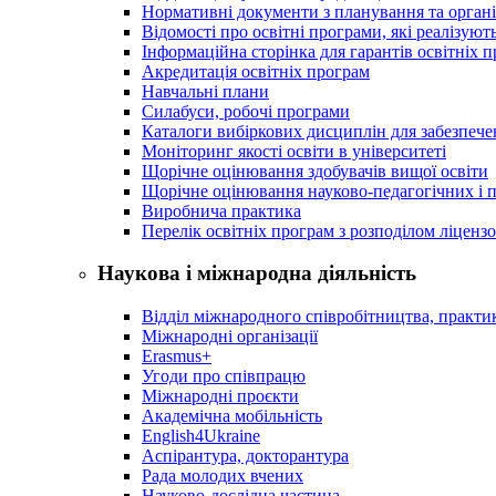
Нормативні документи з планування та організ
Відомості про освітні програми, які реалізують
Інформаційна сторінка для гарантів освітніх 
Акредитація освітніх програм
Навчальні плани
Силабуси, робочі програми
Каталоги вибіркових дисциплін для забезпеч
Моніторинг якості освіти в університеті
Щорічне оцінювання здобувачів вищої освіти
Щорічне оцінювання науково-педагогічних і п
Виробнича практика
Перелік освітніх програм з розподілoм ліцензo
Наукова і міжнародна діяльність
Відділ міжнародного співробітництва, практик
Міжнародні організації
Erasmus+
Угоди про співпрацю
Міжнародні проєкти
Академічна мобільність
English4Ukraine
Аспірантура, докторантура
Рада молодих вчених
Науково-дослідна частина