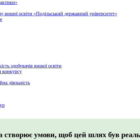
дактики»
аду вищої освіти «Подільський державний університет»
e
кість здобувачів вищої освіти
я конкурсу
йна діяльність
ур
та створює умови, щоб цей шлях був реал