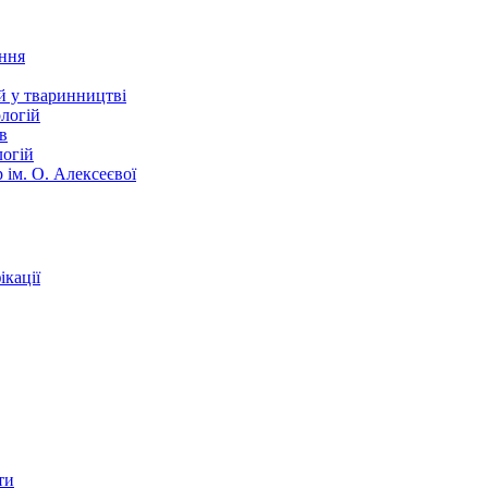
ання
й у тваринництві
логій
в
логій
 ім. О. Алексеєвої
кації
ти