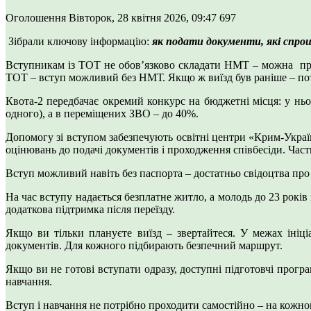
Оголошення
Вівторок, 28 квітня 2026, 09:47
697
Зібрали ключову інформацію:
як подати документи, які спро
Вступникам із ТОТ не обов’язково складати НМТ – можна пройт
ТОТ – вступ можливий без НМТ. Якщо ж виїзд був раніше – потрі
Квота-2 передбачає окремий конкурс на бюджетні місця: у ньо
одного), а в переміщених ЗВО – до 40%.
Допомогу зі вступом забезпечують освітні центри «Крим-Україн
оцінювань до подачі документів і проходження співбесіди. Час
Вступ можливий навіть без паспорта – достатньо свідоцтва пр
На час вступу надається безплатне житло, а молодь до 23 рокі
додаткова підтримка після переїзду.
Якщо ви тільки плануєте виїзд – звертайтеся. У межах іні
документів. Для кожного підбирають безпечний маршрут.
Якщо ви не готові вступати одразу, доступні підготовчі прогр
навчання.
Вступ і навчання не потрібно проходити самостійно – на кожном