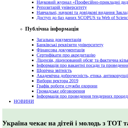
Науковий журнал «Професійно-прикладні ди
Репозитарій університету
Навчальні, наукові та довідкові видання Закл
Доступ до баз даних SCOPUS та Web of Scienc
Публічна інформація
Загальна документація
Банківські реквізити університету
Фінансова документація
Сертифікати про акредитацію
Ліцензія, ліцензований обсяг та фактична кіль
Інформація про вакантні посади та проведенн
Щорічна звітність
Академічна доброчесність, етика, антикорупці
Вибори ректора 2019
Графік роботи служби охорони
Громадське обговорення
Інформація про проведення тендерних процед
НОВИНИ
Україна чекає на дітей і молодь з ТОТ 