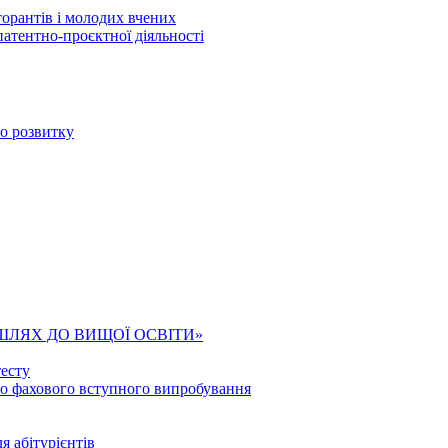
торантів і молодих вчених
патентно-проєктної діяльності
го розвитку
ШЛЯХ ДО ВИЩОЇ ОСВІТИ»
есту
го фахового вступного випробування
я абітурієнтів