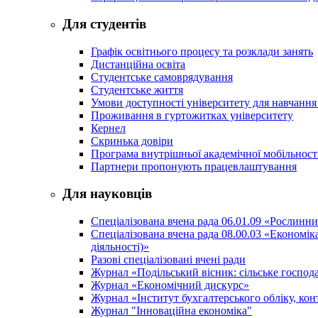
Для студентів
Графік освітнього процесу та розклади занять
Дистанційна освіта
Студентське самоврядування
Студентське життя
Умови доступності університету для навчання
Проживання в гуртожитках університету
Кернел
Скринька довіри
Програма внутрішньої академічної мобільност
Партнери пропонують працевлаштування
Для науковців
Спеціалізована вчена рада 06.01.09 «Рослинн
Спеціалізована вчена рада 08.00.03 «Економі
діяльності)»
Разові спеціалізовані вчені ради
Журнал «Подільський вісник: сільське господа
Журнал «Економічний дискурс»
Журнал «Інститут бухгалтерського обліку, конт
Журнал "Інноваційна економіка"