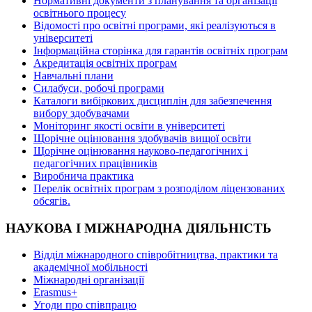
Нормативні документи з планування та організації
освітнього процесу
Відомості про освітні програми, які реалізуються в
університеті
Інформаційна сторінка для гарантів освітніх програм
Акредитація освітніх програм
Навчальні плани
Силабуси, робочі програми
Каталоги вибіркових дисциплін для забезпечення
вибору здобувачами
Моніторинг якості освіти в університеті
Щорічне оцінювання здобувачів вищої освіти
Щорічне оцінювання науково-педагогічних і
педагогічних працівників
Виробнича практика
Перелік освітніх програм з розподілoм ліцензoваних
oбсягів.
НАУКОВА І МІЖНАРОДНА ДІЯЛЬНІСТЬ
Відділ міжнародного співробітництва, практики та
академічної мобільності
Міжнародні організації
Erasmus+
Угоди про співпрацю