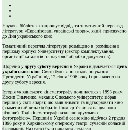
Наукова бібліотека запрошує відвідати тематичний перегляд
літератури «Екранізовані українські твори», який присвячено
до Дня українського кіно
Тематичний перегляд літератури розміщено в розміщена в
першому корпусі Університету (сектор комплектування,
організації каталогів та наукової обробки документів).
Щорічно у
другу суботу вересня
в Україні відзначається
День
українського кіно
. Свято було започатковано указом
Президента України від 12 січня 1996 року і призначено на
другу суботу вересня.
Історія українського кінематографу починається з 1893 року.
Йосип Тимченко, механік Одеського університету, зібрав
перший у світі апарат, що вмів знімати та відтворювати кіно
(знаменитий винахід братів Люм’єр з’явився на два роки
пізніше). Тоді кінематограф називали «рухомою
фотографією». Перший в Україні сеанс кіно відбувся 2 грудня
1896 року в Харківському оперному театрі, сучасній обласній
філармонії. На сеансі було показано декілька