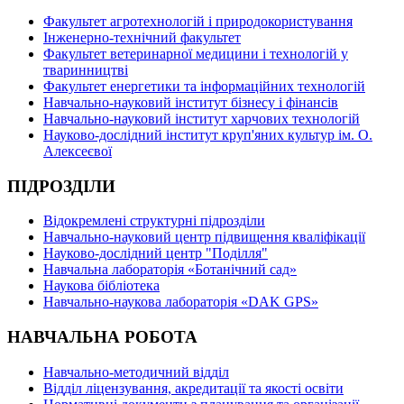
Факультет агротехнологій і природокористування
Інженерно-технічний факультет
Факультет ветеринарної медицини і технологій у
тваринництві
Факультет енергетики та інформаційних технологій
Навчально-науковий інститут бізнесу і фінансів
Навчально-науковий інститут харчових технологій
Науково-дослідний інститут круп'яних культур ім. О.
Алексеєвої
ПІДРОЗДІЛИ
Відокремлені структурні підрозділи
Навчально-науковий центр підвищення кваліфікації
Науково-дослідний центр "Поділля"
Навчальна лабораторія «Ботанічний сад»
Наукова бібліотека
Навчально-наукова лабораторія «DAK GPS»
НАВЧАЛЬНА РОБОТА
Навчально-методичний відділ
Відділ ліцензування, акредитації та якості освіти