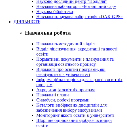
Науково-дослідний центр "Поділля"
Навчальна лабораторія «Ботанічний сад»
Наукова бібліотека
Навчально-наукова лабораторія «DAK GPS»
ДІЯЛЬНІСТЬ
Навчальна робота
Навчально-методичний відділ
Відділ ліцензування, акредитації та якості
освіти
Нормативні документи з планування та
організації освітнього процесу
Відомості про освітні програми, які
реалізуються в університеті
Інформаційна сторінка для гарантів освітніх
програм
Акредитація освітніх програм
Навчальні плани
Силабуси, робочі програми
Каталоги вибіркових дисциплін для
забезпечення вибору здобувачами
Моніторинг якості освіти в університеті
Щорічне оцінювання здобувачів вищої
освіти