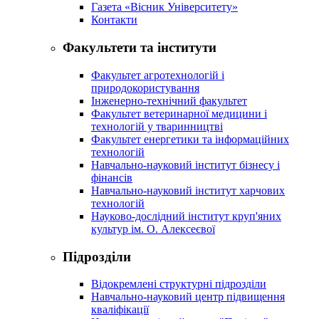
Газета «Вісник Університету»
Контакти
Факультети та інститути
Факультет агротехнологій і
природокористування
Інженерно-технічний факультет
Факультет ветеринарної медицини і
технологій у тваринництві
Факультет енергетики та інформаційних
технологій
Навчально-науковий інститут бізнесу і
фінансів
Навчально-науковий інститут харчових
технологій
Науково-дослідний інститут круп'яних
культур ім. О. Алексеєвої
Підрозділи
Відокремлені структурні підрозділи
Навчально-науковий центр підвищення
кваліфікації