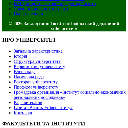
НМЦ вищої та фахової передвищої освіти
Урядовий контактний центр
Наші партнери
© 2026 Заклад вищої освіти «Подільський державний
університет»
ПРО УНІВЕРСИТЕТ
Загальна характеристика
Історія
Структура університету
Керівництво університету
Вчена рада
Наглядова рада
Ректорат університету
Профком університету
Громадська організація «Інститут соціально-економічних
регіональних досліджень»
Рада ветеранів
Газета «Вісник Університету»
Контакти
ФАКУЛЬТЕТИ ТА ІНСТИТУТИ