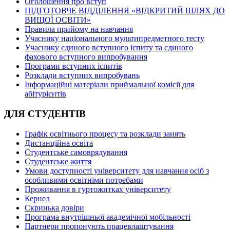
Оголошення про вступ
ПІДГОТОВЧЕ ВІДДІЛЕННЯ «ВІДКРИТИЙ ШЛЯХ ДО
ВИЩОЇ ОСВІТИ»
Правила прийому на навчання
Учаснику національного мультипредметного тесту
Учаснику єдиного вступного іспиту та єдиного
фахового вступного випробування
Програми вступних іспитів
Розклади вступних випробувань
Інформаційні матеріали приймальної комісії для
абітурієнтів
ДЛЯ СТУДЕНТІВ
Графік освітнього процесу та розклади занять
Дистанційна освіта
Студентське самоврядування
Студентське життя
Умови доступності університету для навчання осіб з
особливими освітніми потребами
Проживання в гуртожитках університету
Кернел
Скринька довіри
Програма внутрішньої академічної мобільності
Партнери пропонують працевлаштування