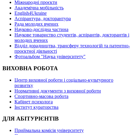
Міжнародні проєкти
Академічна мобільність
English4Ukraine
Аспірантура, докторантура
Рада молодих вчених
Науково-дослідна частина
Наукове товариство студентів, аспірантів, докторантів і
молодих вчених
Відділ дорадництва, трансферу технологій та патентно-
проєктної діяльності
Фотоальбом "Наука університету"
ВИХОВНА РОБОТА
Центр виховної роботи і соціально-культурного
розвитку
Нормативні документи з виховної роботи
Спортивно-масова робота
Кабінет психолога
Інститут кураторства
ДЛЯ АБІТУРІЄНТІВ
Приймальна комісія університету