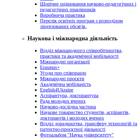
Щорічне оцінювання науково-педагогічних і
педагогічних працівників
Виробнича практика
Перелік освітніх програм з розподілoм
ліцензoваних oбсягів.
Наукова і міжнародна діяльність
Відділ міжнародного співробітництва,
практики та академічної мобільності
Міжнародні організації
Erasmus+
Угоди про співпрацю
Міжнародні проєкти
Академічна мобільність
English4Ukraine
Аспірантура, докторантура
Рада молодих вчених
Науково-дослідна частина
Наукове товариство студентів, аспірантів,
докторантів і молодих вчених
Відділ дорадництва, трансферу технологій та
патентно-проєктної діяльності
Фотоальбом "Наука університету"