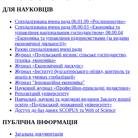
ДЛЯ НАУКОВЦІВ
Спеціалізована вчена рада 06.01.09 «Рослинництво»
Спеціалізована вчена рада 08.00.03 «Економіка та
управління національним господарством» 08.00.04
«Економіка та управління підприємствами (за видами
економічної діяльності)»
Разові спеціалізовані вчені ради
Журнал «Подільський вісник: сільське господарство,
техніка, економіка»
Журнал «Економічний дискурс»
Журнал «Інститут бухгалтерського обліку, контроль та
аналіз в умовах глобалізації»
Журнал "Інноваційна економіка"
Науковий журнал «Професійно-прикладні дидактики»
Репозитарій університету
Навчальні, наукові та довідкові видання Закладу вищої
освіти «Подільський державний університет»
Доступ до баз даних SCOPUS та Web of Science
ПУБЛІЧНА ІНФОРМАЦІЯ
Загальна документація