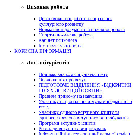
Виховна робота
Центр виховної роботи і соціально-
культурного розвитку
Нормативні документи з виховної роботи
Спортивно-масова робота
Кабінет психолога
Інститут кураторства
КОРИСНА ІНФОРМАЦІЯ
Для абітурієнтів
Приймальна комісія університету
Оголошення про вступ
ПІДГОТОВЧЕ ВІДДІЛЕННЯ «ВІДКРИТИЙ
ШЛЯХ ДО ВИЩОЇ ОСВІТИ»
Правила прийому на навчання
Учаснику національного мультипредметного
тесту
Учаснику єдиного вступного іспиту та
єдиного фахового вступного випробування
Програми вступних іспитів
Розклади вступних випробувань
Інформаційні матеріали приймальної комісії