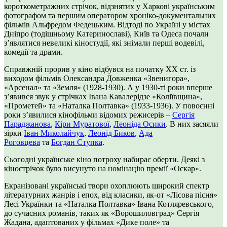
короткометражних стрічок, відзнятих у Харкові українським
фотографом та першим оператором хроніко-документальних
фільмів Альфредом Федецьким. Відтоді по Україні у містах
Дніпро (тодішньому Катеринославі), Київ та Одеса почали
з’являтися невеликі кіностудії, які знімали перші водевілі,
комедії та драми.
Справжній прорив у кіно відбувся на початку XX ст. із
виходом фільмів Олександра Довженка «Звенигора»,
«Арсенал» та «Земля» (1928-1930). А у 1930-ті роки вперше
з’явився звук у стрічках Івана Кавалерідзе «Коліївщина»,
«Прометей» та «Наталка Полтавка» (1933-1936). У повоєнні
роки з’явилися кінофільми відомих режисерів –
Сергія
Параджанова
,
Кіри Муратової
,
Леоніда Осики
. В них засяяли
зірки
Іван Миколайчук
,
Леонід Биков
,
Ада
Роговцева
та
Богдан Ступка
.
Сьогодні українське кіно потроху набирає оберти. Деякі з
кінострічок було висунуто на номінацію премії «Оскар».
Екранізовані українські твори охоплюють широкий спектр
літературних жанрів і епох, від класики, як-от «Лісова пісня»
Лесі Українки та «Наталка Полтавка» Івана Котляревського,
до сучасних романів, таких як «Ворошиловград» Сергія
Жадана, адаптованих у фільмах «Дике поле» та