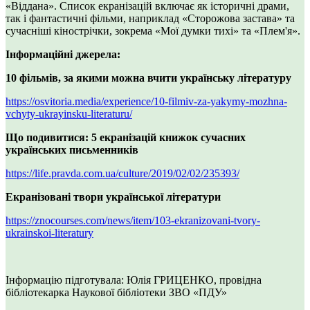
«Віддана». Список екранізацій включає як історичні драми,
так і фантастичні фільми, наприклад «Сторожова застава» та
сучасніші кінострічки, зокрема «Мої думки тихі» та «Плем'я».
Інформаційні джерела:
10 фільмів, за якими можна вчити українську літературу
https://osvitoria.media/experience/10-filmiv-za-yakymy-mozhna-
vchyty-ukrayinsku-literaturu/
Що подивитися: 5 екранізацій книжок сучасних
українських письменників
https://life.pravda.com.ua/culture/2019/02/02/235393/
Екранізовані твори української літератури
https://znocourses.com/news/item/103-ekranizovani-tvory-
ukrainskoi-literatury
Інформацію підготувала: Юлія ГРИЦЕНКО, провідна
бібліотекарка Наукової бібліотеки ЗВО «ПДУ»