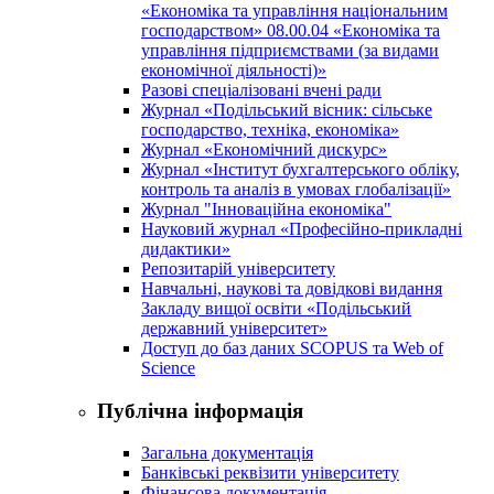
«Економіка та управління національним
господарством» 08.00.04 «Економіка та
управління підприємствами (за видами
економічної діяльності)»
Разові спеціалізовані вчені ради
Журнал «Подільський вісник: сільське
господарство, техніка, економіка»
Журнал «Економічний дискурс»
Журнал «Інститут бухгалтерського обліку,
контроль та аналіз в умовах глобалізації»
Журнал "Інноваційна економіка"
Науковий журнал «Професійно-прикладні
дидактики»
Репозитарій університету
Навчальні, наукові та довідкові видання
Закладу вищої освіти «Подільський
державний університет»
Доступ до баз даних SCOPUS та Web of
Science
Публічна інформація
Загальна документація
Банківські реквізити університету
Фінансова документація