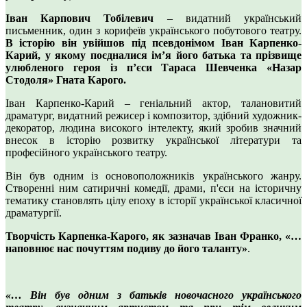
Іван Карпович Тобілевич
– видатний український
письменник, один з корифеїв українського побутового театру.
В історію він увійшов під псевдонімом Іван Карпенко-
Карий, у якому поєдналися ім’я його батька та прізвище
улюбленого героя із п’єси Тараса Шевченка «Назар
Стодоля» Гната Карого.
Іван Карпенко-Карий – геніальний актор, талановитий
драматург, видатний режисер і композитор, здібний художник-
декоратор, людина високого інтелекту, який зробив значний
внесок в історію розвитку української літератури та
професійного українського театру.
Він був одним із основоположників українського жанру.
Створенні ним сатиричні комедії, драми, п'єси на історичну
тематику становлять цілу епоху в історії української класичної
драматургії.
Творчість Карпенка-Карого, як зазначав Іван Франко,
«…
наповнює нас почуттям подиву до його таланту»
.
«… Він був одним з батьків новочасного українського