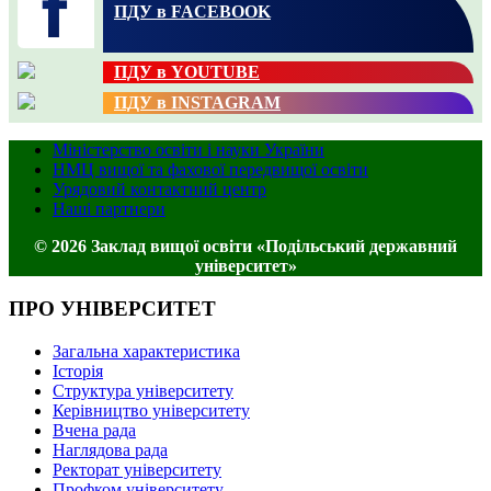
ПДУ в FACEBOOK
ПДУ в YOUTUBE
ПДУ в INSTAGRAM
Міністерство освіти і науки України
НМЦ вищої та фахової передвищої освіти
Урядовий контактний центр
Наші партнери
© 2026 Заклад вищої освіти «Подільський державний
університет»
ПРО УНІВЕРСИТЕТ
Загальна характеристика
Історія
Структура університету
Керівництво університету
Вчена рада
Наглядова рада
Ректорат університету
Профком університету