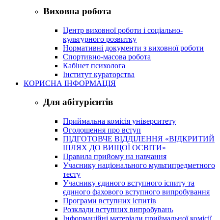
Виховна робота
Центр виховної роботи і соціально-
культурного розвитку
Нормативні документи з виховної роботи
Спортивно-масова робота
Кабінет психолога
Інститут кураторства
КОРИСНА ІНФОРМАЦІЯ
Для абітурієнтів
Приймальна комісія університету
Оголошення про вступ
ПІДГОТОВЧЕ ВІДДІЛЕННЯ «ВІДКРИТИЙ
ШЛЯХ ДО ВИЩОЇ ОСВІТИ»
Правила прийому на навчання
Учаснику національного мультипредметного
тесту
Учаснику єдиного вступного іспиту та
єдиного фахового вступного випробування
Програми вступних іспитів
Розклади вступних випробувань
Інформаційні матеріали приймальної комісії