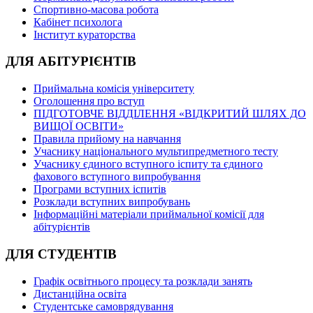
Спортивно-масова робота
Кабінет психолога
Інститут кураторства
ДЛЯ АБІТУРІЄНТІВ
Приймальна комісія університету
Оголошення про вступ
ПІДГОТОВЧЕ ВІДДІЛЕННЯ «ВІДКРИТИЙ ШЛЯХ ДО
ВИЩОЇ ОСВІТИ»
Правила прийому на навчання
Учаснику національного мультипредметного тесту
Учаснику єдиного вступного іспиту та єдиного
фахового вступного випробування
Програми вступних іспитів
Розклади вступних випробувань
Інформаційні матеріали приймальної комісії для
абітурієнтів
ДЛЯ СТУДЕНТІВ
Графік освітнього процесу та розклади занять
Дистанційна освіта
Студентське самоврядування