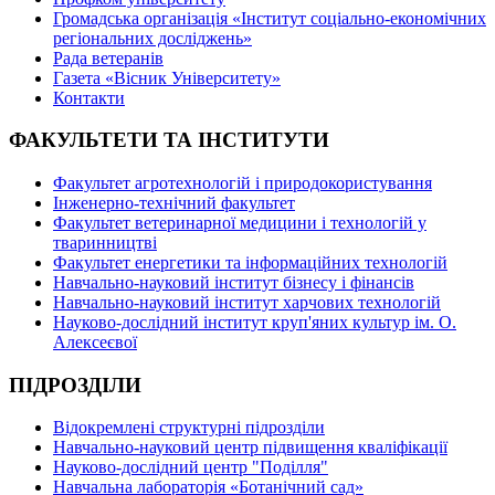
Громадська організація «Інститут соціально-економічних
регіональних досліджень»
Рада ветеранів
Газета «Вісник Університету»
Контакти
ФАКУЛЬТЕТИ ТА ІНСТИТУТИ
Факультет агротехнологій і природокористування
Інженерно-технічний факультет
Факультет ветеринарної медицини і технологій у
тваринництві
Факультет енергетики та інформаційних технологій
Навчально-науковий інститут бізнесу і фінансів
Навчально-науковий інститут харчових технологій
Науково-дослідний інститут круп'яних культур ім. О.
Алексеєвої
ПІДРОЗДІЛИ
Відокремлені структурні підрозділи
Навчально-науковий центр підвищення кваліфікації
Науково-дослідний центр "Поділля"
Навчальна лабораторія «Ботанічний сад»