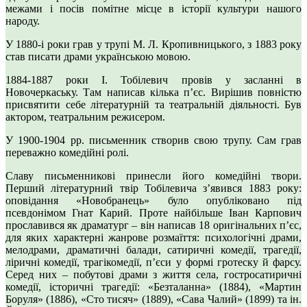
межами і посів помітне місце в історії культури нашого
народу.
У 1880-і роки грав у трупі М. Л. Кропивницького, з 1883 року
став писати драми українською мовою.
1884-1887 роки І. Тобілевич провів у засланні в
Новочеркаську. Там написав кілька п’єс. Вирішив повністю
присвятити себе літературній та театральній діяльності. Був
актором, театральним режисером.
У 1900-1904 рр. письменник створив свою трупу. Сам грав
переважно комедійні ролі.
Славу письменникові принесли його комедійні твори.
Перший літературний твір Тобілевича з’явився 1883 року:
оповідання «Новобранець» було опубліковано під
псевдонімом Гнат Карий. Проте найбільше Іван Карпович
прославився як драматург – він написав 18 оригінальних п’єс,
для яких характерні жанрове розмаїття: психологічні драми,
мелодрами, драматичні балади, сатиричні комедії, трагедії,
ліричні комедії, трагікомедії, п’єси у формі гротеску й фарсу.
Серед них – побутові драми з життя села, гостросатиричні
комедії, історичні трагедії: «Безталанна» (1884), «Мартин
Боруля» (1886), «Сто тисяч» (1889), «Сава Чалий» (1899) та ін.