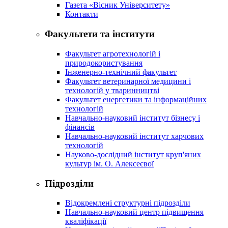
Газета «Вісник Університету»
Контакти
Факультети та інститути
Факультет агротехнологій і
природокористування
Інженерно-технічний факультет
Факультет ветеринарної медицини і
технологій у тваринництві
Факультет енергетики та інформаційних
технологій
Навчально-науковий інститут бізнесу і
фінансів
Навчально-науковий інститут харчових
технологій
Науково-дослідний інститут круп'яних
культур ім. О. Алексеєвої
Підрозділи
Відокремлені структурні підрозділи
Навчально-науковий центр підвищення
кваліфікації