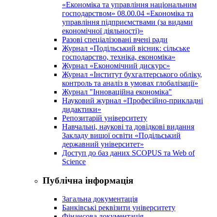
«Економіка та управління національним
господарством» 08.00.04 «Економіка та
управління підприємствами (за видами
економічної діяльності)»
Разові спеціалізовані вчені ради
Журнал «Подільський вісник: сільське
господарство, техніка, економіка»
Журнал «Економічний дискурс»
Журнал «Інститут бухгалтерського обліку,
контроль та аналіз в умовах глобалізації»
Журнал "Інноваційна економіка"
Науковий журнал «Професійно-прикладні
дидактики»
Репозитарій університету
Навчальні, наукові та довідкові видання
Закладу вищої освіти «Подільський
державний університет»
Доступ до баз даних SCOPUS та Web of
Science
Публічна інформація
Загальна документація
Банківські реквізити університету
Фінансова документація