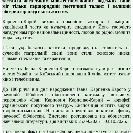
заселити його таким множеством живих людських типів
міг тільки першорядний поетичний талант і великий
обсерватор людського життя».
Карпенко-Карий виховав покоління акторів і зміцнив
український театр як культурну спадщину. Його творчість
нагадує нам про національні цінності, любов до рідної землі та
моральну силу.
П’єси українського класика продовжують ставитись на
сучасній театральній сцені, вони стали основою низки
фільмів-спектаклів та екранізацій,
На честь Івана Карпенка-Карого названо вулиці в різних
містах України та Київський національний університет театру,
кіно і телебачення.
До 180-річчя від дня народження Івана Карпенка-Карого у
науковій бібліотеці підготовлено книжкову виставку-
персоналію «Іван Карпович Карпенко-Карий – корифей
українського побутового театру». Експозиція містить збірки
творів письменника. На виставці представлено книги з фонду
наукової бібліотеки. Виставка розташована на абонементі
навчальної літератури. Дія виставки: 25.09.2025 – 03.10.2025.
Про цікаві факти з біографії великого драматурга та його