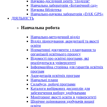
Науково-дослідний центр "Поділля"
Навчальна лабораторія «Ботанічний сад»
Наукова бібліотека
Навчально-наукова лабораторія «DAK GPS»
ДІЯЛЬНІСТЬ
Навчальна робота
Навчально-методичний відділ
Відділ ліцензування, акредитації та якості
освіти
Нормативні документи з планування та
організації освітнього процесу
Відомості про освітні програми, які
реалізуються в університеті
Інформаційна сторінка для гарантів освітніх
програм
Акредитація освітніх програм
Навчальні плани
Силабуси, робочі програми
Каталоги вибіркових дисциплін для
забезпечення вибору здобувачами
Моніторинг якості освіти в університеті
Щорічне оцінювання здобувачів вищої
освіти