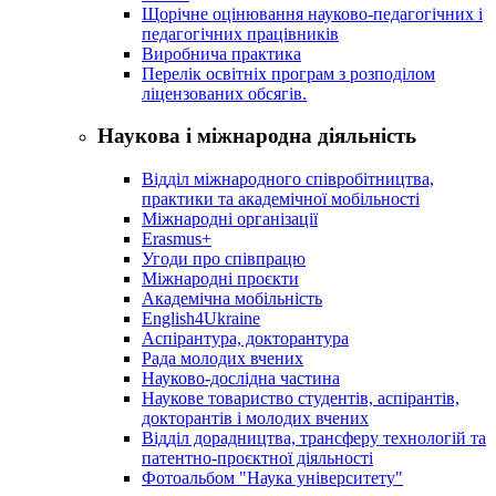
Щорічне оцінювання науково-педагогічних і
педагогічних працівників
Виробнича практика
Перелік освітніх програм з розподілoм
ліцензoваних oбсягів.
Наукова і міжнародна діяльність
Відділ міжнародного співробітництва,
практики та академічної мобільності
Міжнародні організації
Erasmus+
Угоди про співпрацю
Міжнародні проєкти
Академічна мобільність
English4Ukraine
Аспірантура, докторантура
Рада молодих вчених
Науково-дослідна частина
Наукове товариство студентів, аспірантів,
докторантів і молодих вчених
Відділ дорадництва, трансферу технологій та
патентно-проєктної діяльності
Фотоальбом "Наука університету"