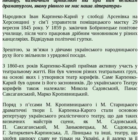
театру, визначним артистом та при тім великим
драматургом,
якому рівного не має наша література»
Народився Іван Карпнеко-Карий у слободі Арсенівка на
Херсонщині у сім’ї управителя поміщицького маєтку 29
вересня 1845 року. У 1859 р. закінчив Бобринецьке повітове
училище, після чого працював дрібним чиновником у різних
канцеляріях. Відвідував політичні гуртки.
Зрештою, за зв’язки з діячами українського народницького
руху його звільнили з урядової посади.
З 1860-их років Карпенко-Карий приймав активну участь у
театральному житті. Він був членом різних театральних груп,
на основі яких і утворився театр корифеїв. Саме Карпенко-
Карий був одним із його засновників. До українського Театру
корифеїв також належали: Микола Садовський, Панас
Саксаганський, Марко Кропивницький.
Поряд з п’єсами М. Кропивницького і М. Старицького
драматичні твори І. Карпенка-Карого стали основою
репертуару українського реалістичного театру, що дав таких
визначних майстрів сцени, як М. Садовський,
П. Саксаганський, М. Заньковецька, М. Садовська,
Г. Затиркевич-Карпинська, Л. Ліницька та інші, театру, що
здобув широку славу не тільки на Україні, а й далеко за її