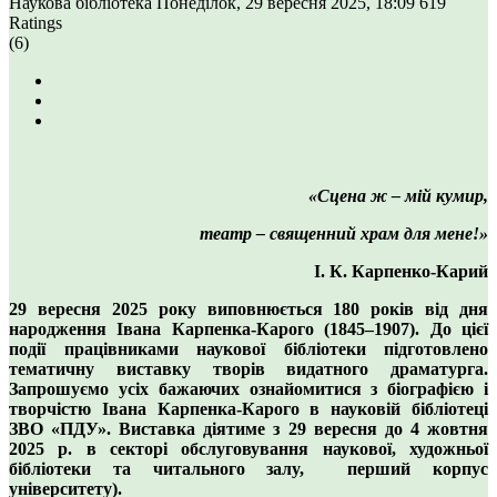
Наукова бібліотека
Понеділок, 29 вересня 2025, 18:09
619
Ratings
(6)
«Сцена ж – мій кумир,
театр – священний храм для мене!»
І. К. Карпенко-Карий
29 вересня 2025 року виповнюється 180 років від дня
народження Івана Карпенка-Карого (1845–1907). До цієї
події працівниками наукової бібліотеки підготовлено
тематичну виставку творів видатного драматурга.
Запрошуємо усіх бажаючих ознайомитися з біографією і
творчістю Івана Карпенка-Карого в науковій бібліотеці
ЗВО «ПДУ». Виставка діятиме з 29 вересня до 4 жовтня
2025 р. в секторі обслуговування наукової, художньої
бібліотеки та читального залу, перший корпус
університету).