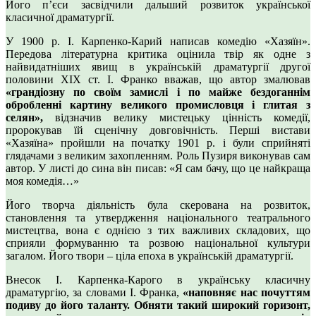
Його п’єси засвідчили дальший розвиток української
класичної драматургії.
У 1900 р. І. Карпенко-Карий написав комедію «Хазяїн».
Передова літературна критика оцінила твір як одне з
найвидатніших явищ в українській драматургії другої
половини XIX ст. І. Франко вважав, що автор змалював
«грандіозну по своїм замислі і по майже бездоганнім
обробленні картину великого промисловця і глитая з
селян»,
відзначив велику мистецьку цінність комедії,
пророкував їй сценічну довговічність. Перші вистави
«Хазяїна» пройшли на початку 1901 р. і були сприйняті
глядачами з великим захопленням. Роль Пузиря виконував сам
автор. У листі до сина він писав: «Я сам бачу, що це найкраща
моя комедія…»
Його творча діяльність була скерована на розвиток,
становлення та утвердження національного театрального
мистецтва, вона є однією з тих важливих складових, що
сприяли формуванню та розвою національної культури
загалом. Його твори – ціла епоха в українській драматургії.
Внесок І. Карпенка-Карого в українську класичну
драматургію, за словами І. Франка,
«наповняє нас почуттям
подиву до його таланту. Обняти такий широкий горизонт,