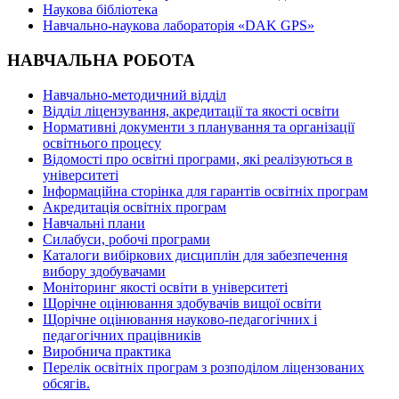
Наукова бібліотека
Навчально-наукова лабораторія «DAK GPS»
НАВЧАЛЬНА РОБОТА
Навчально-методичний відділ
Відділ ліцензування, акредитації та якості освіти
Нормативні документи з планування та організації
освітнього процесу
Відомості про освітні програми, які реалізуються в
університеті
Інформаційна сторінка для гарантів освітніх програм
Акредитація освітніх програм
Навчальні плани
Силабуси, робочі програми
Каталоги вибіркових дисциплін для забезпечення
вибору здобувачами
Моніторинг якості освіти в університеті
Щорічне оцінювання здобувачів вищої освіти
Щорічне оцінювання науково-педагогічних і
педагогічних працівників
Виробнича практика
Перелік освітніх програм з розподілoм ліцензoваних
oбсягів.