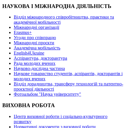
НАУКОВА І МІЖНАРОДНА ДІЯЛЬНІСТЬ
Відділ міжнародного співробітництва, практики та
академічної мобільності
Міжнародні організації
Erasmus+
Угоди про співпрацю
Міжнародні проєкти
Академічна мобільність
English4Ukraine
Аспірантура, докторантура
Рада молодих вчених
Науково-дослідна частина
Наукове товариство студентів, аспірантів, докторантів і
молодих вчених
Відділ дорадництва, трансферу технологій та патентно-
проєктної діяльності
Фотоальбом "Наука університету"
ВИХОВНА РОБОТА
Центр виховної роботи і соціально-культурного
розвитку
Нормативні документи з виховної роботи