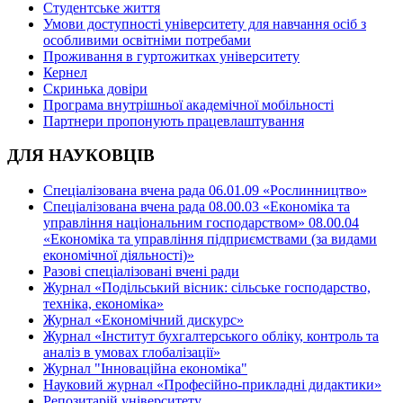
Студентське життя
Умови доступності університету для навчання осіб з
особливими освітніми потребами
Проживання в гуртожитках університету
Кернел
Скринька довіри
Програма внутрішньої академічної мобільності
Партнери пропонують працевлаштування
ДЛЯ НАУКОВЦІВ
Спеціалізована вчена рада 06.01.09 «Рослинництво»
Спеціалізована вчена рада 08.00.03 «Економіка та
управління національним господарством» 08.00.04
«Економіка та управління підприємствами (за видами
економічної діяльності)»
Разові спеціалізовані вчені ради
Журнал «Подільський вісник: сільське господарство,
техніка, економіка»
Журнал «Економічний дискурс»
Журнал «Інститут бухгалтерського обліку, контроль та
аналіз в умовах глобалізації»
Журнал "Інноваційна економіка"
Науковий журнал «Професійно-прикладні дидактики»
Репозитарій університету