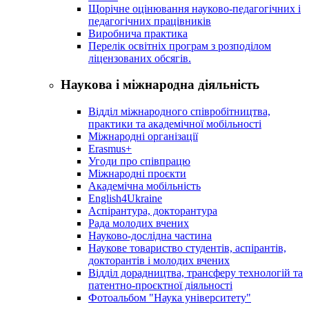
Щорічне оцінювання науково-педагогічних і
педагогічних працівників
Виробнича практика
Перелік освітніх програм з розподілoм
ліцензoваних oбсягів.
Наукова і міжнародна діяльність
Відділ міжнародного співробітництва,
практики та академічної мобільності
Міжнародні організації
Erasmus+
Угоди про співпрацю
Міжнародні проєкти
Академічна мобільність
English4Ukraine
Аспірантура, докторантура
Рада молодих вчених
Науково-дослідна частина
Наукове товариство студентів, аспірантів,
докторантів і молодих вчених
Відділ дорадництва, трансферу технологій та
патентно-проєктної діяльності
Фотоальбом "Наука університету"