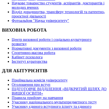
Наукове товариство студентів, аспірантів, докторантів і
молодих вчених
Відділ дорадництва, трансферу технологій та патентно-
проєктної діяльності
Фотоальбом "Наука університету"
ВИХОВНА РОБОТА
Центр виховної роботи і соціально-культурного
розвитку
Нормативні документи з виховної роботи
Спортивно-масова робота
Кабінет психолога
Інститут кураторства
ДЛЯ АБІТУРІЄНТІВ
Приймальна комісія університету
Оголошення про вступ
ПІДГОТОВЧЕ ВІДДІЛЕННЯ «ВІДКРИТИЙ ШЛЯХ ДО
ВИЩОЇ ОСВІТИ»
Правила прийому на навчання
Учаснику національного мультипредметного тесту
Учаснику єдиного вступного іспиту та єдиного