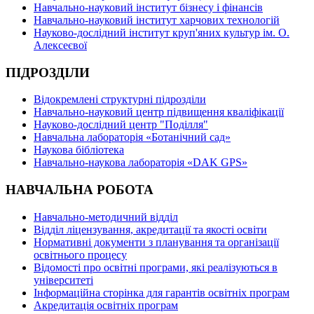
Навчально-науковий інститут бізнесу і фінансів
Навчально-науковий інститут харчових технологій
Науково-дослідний інститут круп'яних культур ім. О.
Алексеєвої
ПІДРОЗДІЛИ
Відокремлені структурні підрозділи
Навчально-науковий центр підвищення кваліфікації
Науково-дослідний центр "Поділля"
Навчальна лабораторія «Ботанічний сад»
Наукова бібліотека
Навчально-наукова лабораторія «DAK GPS»
НАВЧАЛЬНА РОБОТА
Навчально-методичний відділ
Відділ ліцензування, акредитації та якості освіти
Нормативні документи з планування та організації
освітнього процесу
Відомості про освітні програми, які реалізуються в
університеті
Інформаційна сторінка для гарантів освітніх програм
Акредитація освітніх програм