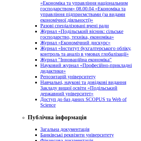
«Економіка та управління національним
господарством» 08.00.04 «Економіка та
управління підприємствами (за видами
економічної діяльності)»
Разові спеціалізовані вчені ради
Журнал «Подільський вісник: сільське
господарство, техніка, економіка»
Журнал «Економічний дискурс»
Журнал «Інститут бухгалтерського обліку,
контроль та аналіз в умовах глобалізації»
Журнал "Інноваційна економіка"
Науковий журнал «Професійно-прикладні
дидактики»
Репозитарій університету
Навчальні, наукові та довідкові видання
Закладу вищої освіти «Подільський
державний університет»
Доступ до баз даних SCOPUS та Web of
Science
Публічна інформація
Загальна документація
Банківські реквізити університету
Фінансова документація