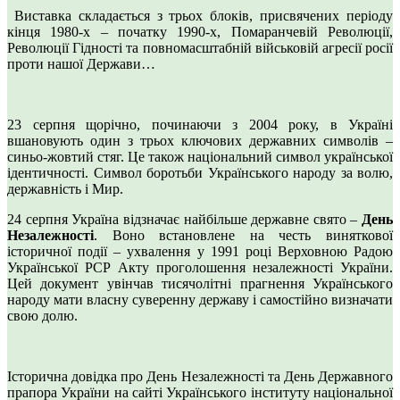
Виставка складається з трьох блоків, присвячених періоду
кінця 1980-х – початку 1990-х, Помаранчевій Революції,
Революції Гідності та повномасштабній військовій агресії росії
проти нашої Держави…
23 серпня щорічно, починаючи з 2004 року, в Україні
вшановують один з трьох ключових державних символів –
синьо-жовтий стяг. Це також національний символ української
ідентичності. Символ боротьби Українського народу за волю,
державність і Мир.
24 серпня Україна відзначає найбільше державне свято –
День
Незалежності
. Воно встановлене на честь виняткової
історичної події – ухвалення у 1991 році Верховною Радою
Української РСР Акту проголошення незалежності України.
Цей документ увінчав тисячолітні прагнення Українського
народу мати власну суверенну державу і самостійно визначати
свою долю.
Історична довідка про День Незалежності та День Державного
прапора України на сайті Українського інституту національної