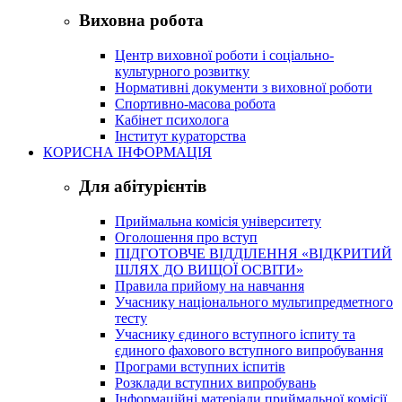
Виховна робота
Центр виховної роботи і соціально-
культурного розвитку
Нормативні документи з виховної роботи
Спортивно-масова робота
Кабінет психолога
Інститут кураторства
КОРИСНА ІНФОРМАЦІЯ
Для абітурієнтів
Приймальна комісія університету
Оголошення про вступ
ПІДГОТОВЧЕ ВІДДІЛЕННЯ «ВІДКРИТИЙ
ШЛЯХ ДО ВИЩОЇ ОСВІТИ»
Правила прийому на навчання
Учаснику національного мультипредметного
тесту
Учаснику єдиного вступного іспиту та
єдиного фахового вступного випробування
Програми вступних іспитів
Розклади вступних випробувань
Інформаційні матеріали приймальної комісії