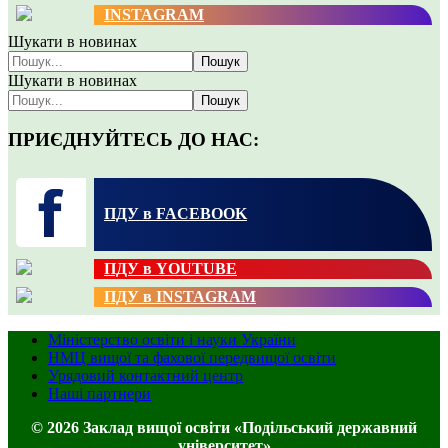
INSTAGRAM
Шукати в новинах
Пошук
Шукати в новинах
Пошук
ПРИЄДНУЙТЕСЬ ДО НАС:
ПДУ в FACEBOOK
ПДУ в YOUTUBE
ПДУ в INSTAGRAM
Міністерство освіти і науки України
НМЦ вищої та фахової передвищої освіти
Урядовий контактний центр
Наші партнери
© 2026 Заклад вищої освіти «Подільський державний
університет»