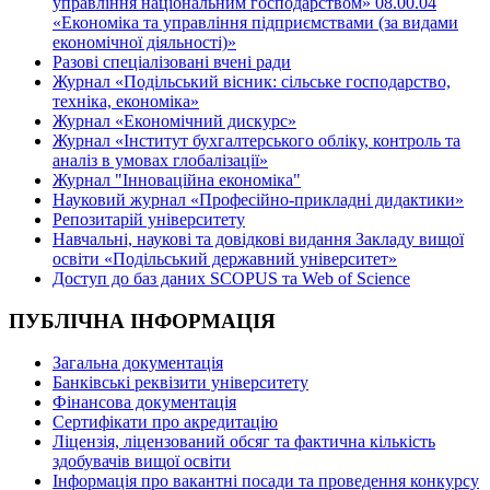
управління національним господарством» 08.00.04
«Економіка та управління підприємствами (за видами
економічної діяльності)»
Разові спеціалізовані вчені ради
Журнал «Подільський вісник: сільське господарство,
техніка, економіка»
Журнал «Економічний дискурс»
Журнал «Інститут бухгалтерського обліку, контроль та
аналіз в умовах глобалізації»
Журнал "Інноваційна економіка"
Науковий журнал «Професійно-прикладні дидактики»
Репозитарій університету
Навчальні, наукові та довідкові видання Закладу вищої
освіти «Подільський державний університет»
Доступ до баз даних SCOPUS та Web of Science
ПУБЛІЧНА ІНФОРМАЦІЯ
Загальна документація
Банківські реквізити університету
Фінансова документація
Сертифікати про акредитацію
Ліцензія, ліцензований обсяг та фактична кількість
здобувачів вищої освіти
Інформація про вакантні посади та проведення конкурсу