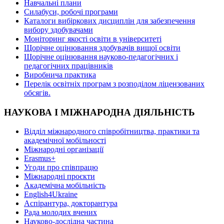
Навчальні плани
Силабуси, робочі програми
Каталоги вибіркових дисциплін для забезпечення
вибору здобувачами
Моніторинг якості освіти в університеті
Щорічне оцінювання здобувачів вищої освіти
Щорічне оцінювання науково-педагогічних і
педагогічних працівників
Виробнича практика
Перелік освітніх програм з розподілoм ліцензoваних
oбсягів.
НАУКОВА І МІЖНАРОДНА ДІЯЛЬНІСТЬ
Відділ міжнародного співробітництва, практики та
академічної мобільності
Міжнародні організації
Erasmus+
Угоди про співпрацю
Міжнародні проєкти
Академічна мобільність
English4Ukraine
Аспірантура, докторантура
Рада молодих вчених
Науково-дослідна частина