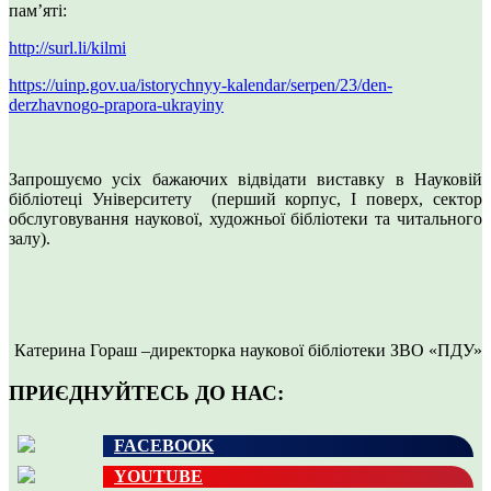
пам’яті:
http://surl.li/kilmi
https://uinp.gov.ua/istorychnyy-kalendar/serpen/23/den-
derzhavnogo-prapora-ukrayiny
Запрошуємо усіх бажаючих відвідати виставку в Науковій
бібліотеці Університету (перший корпус, І поверх, сектор
обслуговування наукової, художньої бібліотеки та читального
залу).
Катерина Гораш –директорка наукової бібліотеки ЗВО «ПДУ»
ПРИЄДНУЙТЕСЬ ДО НАС:
FACEBOOK
YOUTUBE