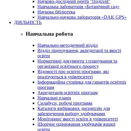
Науково-дослідний центр "Поділля"
Навчальна лабораторія «Ботанічний сад»
Наукова бібліотека
Навчально-наукова лабораторія «DAK GPS»
ДІЯЛЬНІСТЬ
Навчальна робота
Навчально-методичний відділ
Відділ ліцензування, акредитації та якості
освіти
Нормативні документи з планування та
організації освітнього процесу
Відомості про освітні програми, які
реалізуються в університеті
Інформаційна сторінка для гарантів освітніх
програм
Акредитація освітніх програм
Навчальні плани
Силабуси, робочі програми
Каталоги вибіркових дисциплін для
забезпечення вибору здобувачами
Моніторинг якості освіти в університеті
Щорічне оцінювання здобувачів вищої
освіти