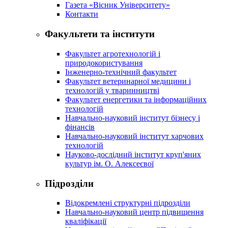
Газета «Вісник Університету»
Контакти
Факультети та інститути
Факультет агротехнологій і
природокористування
Інженерно-технічний факультет
Факультет ветеринарної медицини і
технологій у тваринництві
Факультет енергетики та інформаційних
технологій
Навчально-науковий інститут бізнесу і
фінансів
Навчально-науковий інститут харчових
технологій
Науково-дослідний інститут круп'яних
культур ім. О. Алексеєвої
Підрозділи
Відокремлені структурні підрозділи
Навчально-науковий центр підвищення
кваліфікації