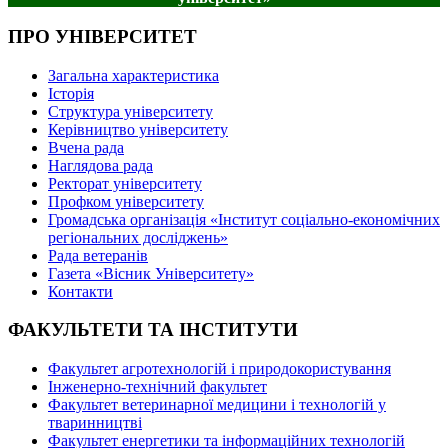
ПРО УНІВЕРСИТЕТ
Загальна характеристика
Історія
Структура університету
Керівництво університету
Вчена рада
Наглядова рада
Ректорат університету
Профком університету
Громадська організація «Інститут соціально-економічних
регіональних досліджень»
Рада ветеранів
Газета «Вісник Університету»
Контакти
ФАКУЛЬТЕТИ ТА ІНСТИТУТИ
Факультет агротехнологій і природокористування
Інженерно-технічний факультет
Факультет ветеринарної медицини і технологій у
тваринництві
Факультет енергетики та інформаційних технологій