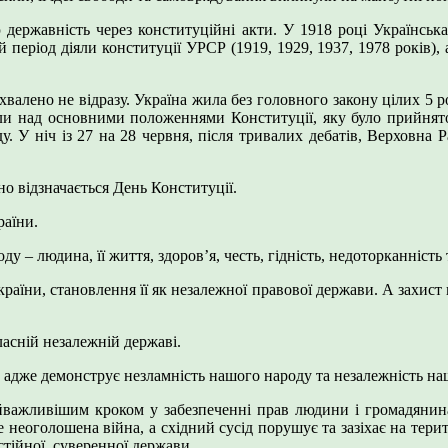
ю державність через конституційні акти. У 1918 році Українсь
ий період діяли конституції УРСР (1919, 1929, 1937, 1978 років)
валено не відразу. Україна жила без головного закону цілих 5 р
и над основними положеннями Конституції, яку було прийнято
у. У ніч із 27 на 28 червня, після тривалих дебатів, Верховна
но відзначається День Конституції.
раїни.
 – людина, її життя, здоров’я, честь, гідність, недоторканність 
раїни, становлення її як незалежної правової держави. А захист 
ласній незалежній державі.
 адже демонструє незламність нашого народу та незалежність наш
айважливішим кроком у забезпеченні прав людини і громадяни
йде неоголошена війна, а східний сусід порушує та зазіхає на тер
стійної, суверенної держави.