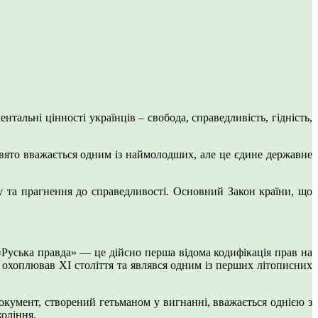
тальні цінності українців – свобода, справедливість, гідність,
свято вважається одним із наймолодших, але це єдине державне
ду та прагнення до справедливості. Основний Закон країни, що
«Руська правда» — це дійсно перша відома кодифікація прав на
в охоплював ХІ століття та являвся одним із перших літописних
документ, створений гетьманом у вигнанні, вважається однією з
коління.