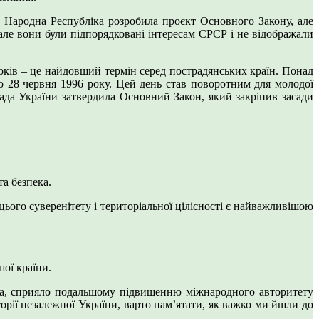
ка Народна Республіка розробила проєкт Основного Закону, але
, але вони були підпорядковані інтересам СРСР і не відображали
оків – це найдовший термін серед пострадянських країн. Понад
 28 червня 1996 року. Цей день став поворотним для молодої
 Рада України затвердила Основний Закон, який закріпив засади
та безпека.
цього суверенітету і територіальної цілісності є найважливішою
ої країни.
на, сприяло подальшому підвищенню міжнародного авторитету
иторії незалежної України, варто пам’ятати, як важко ми йшли до