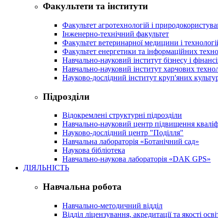
Факультети та інститути
Факультет агротехнологій і природокористув
Інженерно-технічний факультет
Факультет ветеринарної медицини і технологі
Факультет енергетики та інформаційних техно
Навчально-науковий інститут бізнесу і фінансі
Навчально-науковий інститут харчових техно
Науково-дослідний інститут круп'яних культур
Підрозділи
Відокремлені структурні підрозділи
Навчально-науковий центр підвищення кваліфі
Науково-дослідний центр "Поділля"
Навчальна лабораторія «Ботанічний сад»
Наукова бібліотека
Навчально-наукова лабораторія «DAK GPS»
ДІЯЛЬНІСТЬ
Навчальна робота
Навчально-методичний відділ
Відділ ліцензування, акредитації та якості осві