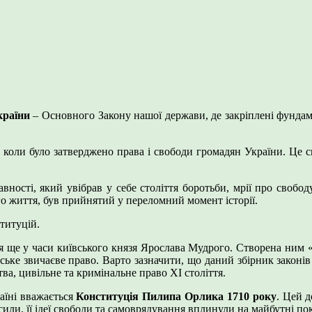
країни
– Основного Закону нашої держави, де закріплені фундамен
ь, коли було затверджено права і свободи громадян України. Це 
вності, який увібрав у себе століття боротьби, мрії про свобо
го життя, був прийнятий у переломний момент історії.
титуцій.
ься ще у часи київського князя Ярослава Мудрого. Створена ним 
руське звичаєве право. Варто зазначити, що даний збірник законі
ва, цивільне та кримінальне право ХІ століття.
аїні вважається
Конституція Пилипа Орлика 1710 року
. Цей 
или, її ідеї свободи та самоврядування вплинули на майбутні по