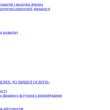
торантів і молодих вчених
патентно-проєктної діяльності
го розвитку
ШЛЯХ ДО ВИЩОЇ ОСВІТИ»
есту
го фахового вступного випробування
я абітурієнтів