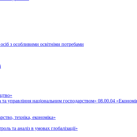
 осіб з особливими освітніми потребами
і
ицтво»
ка та управління національним господарством» 08.00.04 «Економі
рство, техніка, економіка»
роль та аналіз в умовах глобалізації»