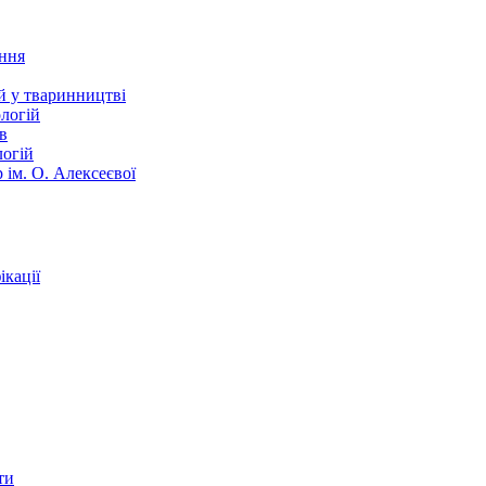
ання
й у тваринництві
логій
в
логій
 ім. О. Алексеєвої
кації
ти