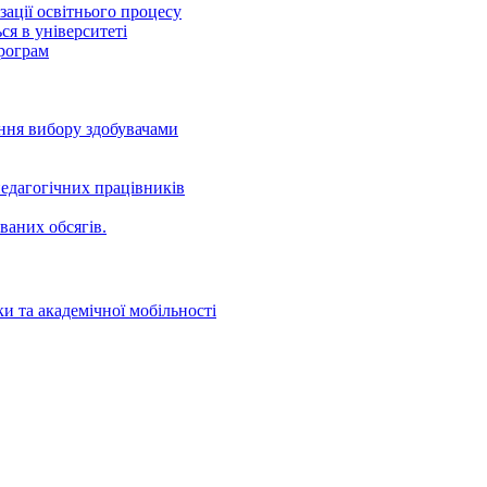
ації освітнього процесу
ся в університеті
програм
ення вибору здобувачами
едагогічних працівників
ваних oбсягів.
и та академічної мобільності