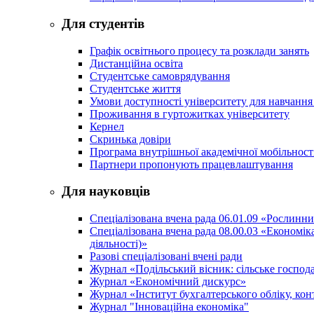
Для студентів
Графік освітнього процесу та розклади занять
Дистанційна освіта
Студентське самоврядування
Студентське життя
Умови доступності університету для навчання
Проживання в гуртожитках університету
Кернел
Скринька довіри
Програма внутрішньої академічної мобільност
Партнери пропонують працевлаштування
Для науковців
Спеціалізована вчена рада 06.01.09 «Рослинн
Спеціалізована вчена рада 08.00.03 «Економі
діяльності)»
Разові спеціалізовані вчені ради
Журнал «Подільський вісник: сільське господа
Журнал «Економічний дискурс»
Журнал «Інститут бухгалтерського обліку, конт
Журнал "Інноваційна економіка"