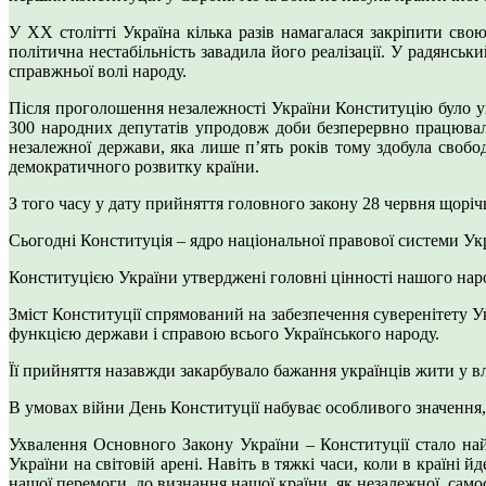
У ХХ столітті Україна кілька разів намагалася закріпити сво
політична нестабільність завадила його реалізації. У радянськ
справжньої волі народу.
Після проголошення незалежності України Конституцію було ух
300 народних депутатів упродовж доби безперервно працювал
незалежної держави, яка лише п’ять років тому здобула свобод
демократичного розвитку країни.
З того часу у дату прийняття головного закону 28 червня щоріч
Сьогодні Конституція – ядро національної правової системи Ук
Конституцією України утверджені головні цінності нашого народу
Зміст Конституції спрямований на забезпечення суверенітету Ук
функцією держави і справою всього Українського народу.
Її прийняття назавжди закарбувало бажання українців жити у в
В умовах війни День Конституції набуває особливого значення,
Ухвалення Основного Закону України – Конституції стало н
України на світовій арені. Навіть в тяжкі часи, коли в країні 
нашої перемоги, до визнання нашої країни, як незалежної, само