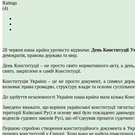
Ratings
(4)
28 червня наша країна урочисто відзначає
День Конституції У
демократія, правова держава та мир.
День Конституції – не просто свято нормативного акту, а ден
свято, закріплене в самій Конституції.
Конституція України – це не просто документ, а символ держа
визначає права громадян, структуру влади та основи суспільно
До здобуття незалежності України наша країна мала кілька Конс
Заведено вважати, що коріння української конституції тягнет
території Київської Русі в основу якої було покладено давньо
кодексів судових законів Русі, що об’єднував процеси судочинст
Першою спробою створення конституційного документа в Укр
перших конституцій у Європі. Хоча вона не набула практичної с