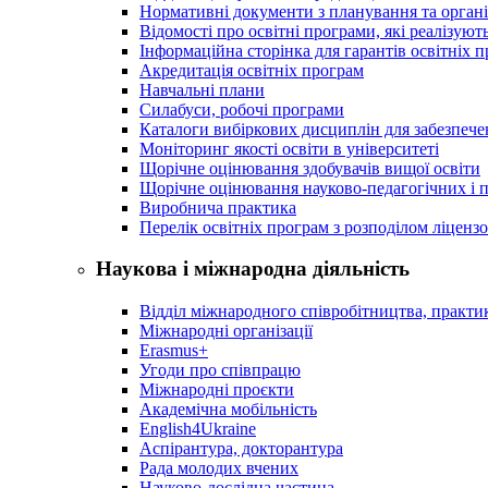
Нормативні документи з планування та організ
Відомості про освітні програми, які реалізують
Інформаційна сторінка для гарантів освітніх 
Акредитація освітніх програм
Навчальні плани
Силабуси, робочі програми
Каталоги вибіркових дисциплін для забезпеч
Моніторинг якості освіти в університеті
Щорічне оцінювання здобувачів вищої освіти
Щорічне оцінювання науково-педагогічних і п
Виробнича практика
Перелік освітніх програм з розподілoм ліцензo
Наукова і міжнародна діяльність
Відділ міжнародного співробітництва, практик
Міжнародні організації
Erasmus+
Угоди про співпрацю
Міжнародні проєкти
Академічна мобільність
English4Ukraine
Аспірантура, докторантура
Рада молодих вчених
Науково-дослідна частина