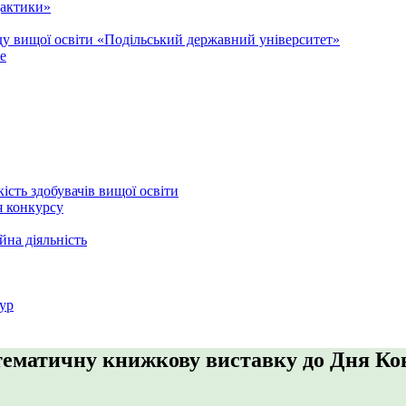
дактики»
аду вищої освіти «Подільський державний університет»
e
кість здобувачів вищої освіти
я конкурсу
йна діяльність
ур
 тематичну книжкову виставку до Дня Ко