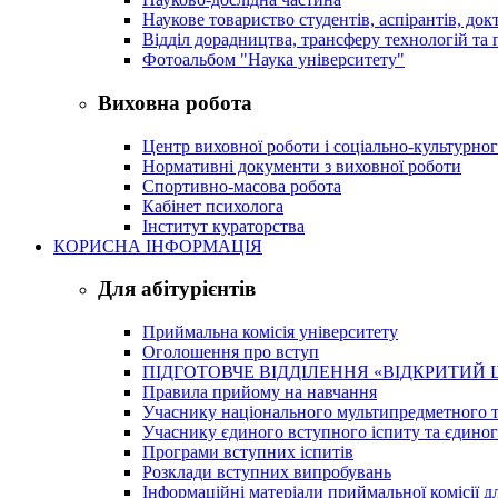
Наукове товариство студентів, аспірантів, док
Відділ дорадництва, трансферу технологій та 
Фотоальбом "Наука університету"
Виховна робота
Центр виховної роботи і соціально-культурно
Нормативні документи з виховної роботи
Спортивно-масова робота
Кабінет психолога
Інститут кураторства
КОРИСНА ІНФОРМАЦІЯ
Для абітурієнтів
Приймальна комісія університету
Оголошення про вступ
ПІДГОТОВЧЕ ВІДДІЛЕННЯ «ВІДКРИТИЙ 
Правила прийому на навчання
Учаснику національного мультипредметного т
Учаснику єдиного вступного іспиту та єдино
Програми вступних іспитів
Розклади вступних випробувань
Інформаційні матеріали приймальної комісії дл