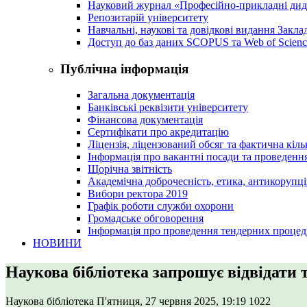
Науковий журнал «Професійно-прикладні ди
Репозитарій університету
Навчальні, наукові та довідкові видання Закл
Доступ до баз даних SCOPUS та Web of Scienc
Публічна інформація
Загальна документація
Банківські реквізити університету
Фінансова документація
Сертифікати про акредитацію
Ліцензія, ліцензований обсяг та фактична кіль
Інформація про вакантні посади та проведенн
Щорічна звітність
Академічна доброчесність, етика, антикорупці
Вибори ректора 2019
Графік роботи служби охорони
Громадське обговорення
Інформація про проведення тендерних процед
НОВИНИ
Наукова бібліотека запрошує відвідати
Наукова бібліотека
П'ятниця, 27 червня 2025, 19:19
1022