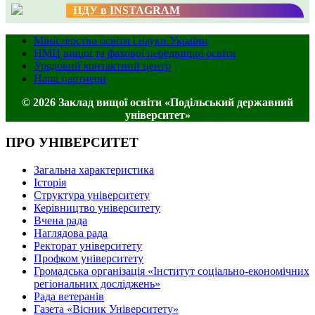
ПДУ в INSTAGRAM
Міністерство освіти і науки України
НМЦ вищої та фахової передвищої освіти
Урядовий контактний центр
Наші партнери
© 2026 Заклад вищої освіти «Подільський державний
університет»
ПРО УНІВЕРСИТЕТ
Загальна характеристика
Історія
Структура університету
Керівництво університету
Вчена рада
Наглядова рада
Ректорат університету
Профком університету
Громадська організація «Інститут соціально-економічних
регіональних досліджень»
Рада ветеранів
Газета «Вісник Університету»