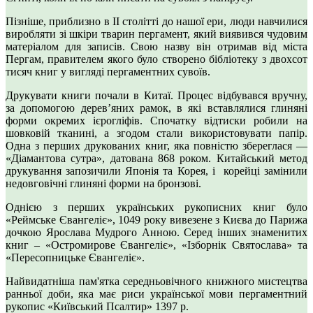
Пізніше, приблизно в ІІ столітті до нашої ери, люди навчилися
виробляти зі шкіри тварин пергамент, який виявився чудовим
матеріалом для записів. Свою назву він отримав від міста
Пергам, правителем якого було створено бібліотеку з двохсот
тисяч книг у вигляді пергаментних сувоїв.
Друкувати книги почали в Китаї. Процес відбувався вручну,
за допомогою дерев’яних рамок, в які вставлялися глиняні
форми окремих ієрогліфів. Спочатку відтиски робили на
шовковій тканині, а згодом стали використовувати папір.
Одна з перших друкованих книг, яка повністю збереглася —
«Діамантова сутра», датована 868 роком. Китайський метод
друкування запозичили Японія та Корея, і корейці замінили
недовговічні глиняні форми на бронзові.
Однією з перших українських рукописних книг було
«Реймське Євангеліє», 1049 року вивезене з Києва до Парижа
дочкою Ярослава Мудрого Анною. Серед інших знаменитих
книг – «Остромирове Євангеліє», «Ізборнік Святослава» та
«Пересопницьке Євангеліє».
Найвидатніша пам'ятка середньовічного книжного мистецтва
ранньої доби, яка має риси української мови пергаментний
рукопис «Київський Псалтир» 1397 р.