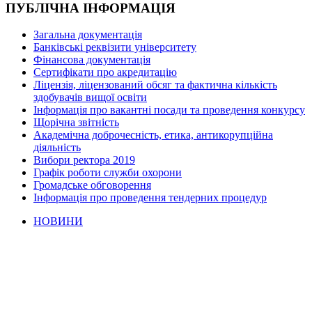
ПУБЛІЧНА ІНФОРМАЦІЯ
Загальна документація
Банківські реквізити університету
Фінансова документація
Сертифікати про акредитацію
Ліцензія, ліцензований обсяг та фактична кількість
здобувачів вищої освіти
Інформація про вакантні посади та проведення конкурсу
Щорічна звітність
Академічна доброчесність, етика, антикорупційна
діяльність
Вибори ректора 2019
Графік роботи служби охорони
Громадське обговорення
Інформація про проведення тендерних процедур
НОВИНИ