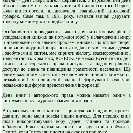
квітня — день смерті Мігеля Сервантеса. У Барселоні цей день
збігся зі святом на честь заступника Каталонії святого Георгія,
коли книготорговці влаштовували грандіозний книжковий
ярмарок. Саме там, з 1931 року, з'явився звичай дарувати
троянду кожному, хто придбає книгу.
Особливістю впровадження такого дня на світовому рівні є
усвідомлення книжки як потужної зброї у налагодженні миру
й нівелюванні соціальних проблем: книжка, що втілює творчі
поривання людини і її прагнення поділитися власними ідеями
і здобутками зі світом, має сприяти діалогу, взаєморозумінню і
толерантності. Крім того, ЮНЕСКО в межах Всесвітнього дня
книги та авторського права виступає за надання рівного
доступу до знань та підвищення грамотності населення. Ще
одним важливим аспектом є усвідомлення цінності книжки і її
незамінності у поширенні знань і формуванні культури,
незалежно від форми представлення інформації.
День книг і авторського права можна назвати одним з
інструментів культурного збагачення людства.
В сучасному понятті книги — це друковані видання, проте в
давнину вони мали зовсім інший вигляд. Для перших книг
люди використовували кору дерев, глиняні та бронзові
таблички. Більш вдосконаленого вигляду книги набули в
Єгипті, коли їх почали писати на сувоях з папірусу.