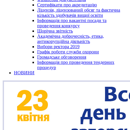
Сертифікати про акредитацію
Ліцензія, ліцензований обсяг та фактична
кількість здобувачів вищої освіти
Інформація про вакантні посади та
проведення конкурсу
Щорічна звітність
Академічна доброчесність, етика,
антикорупційна діяльність
Вибори ректора 2019
Графік роботи служби охорони
Громадське обговорення
Інформація про проведення тендерних
процедур
НОВИНИ