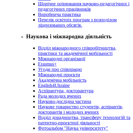
Щорічне оцінювання науково-педагогічних і
педагогічних працівників
Виробнича практика
Перелік освітніх програм з розподілoм
ліцензoваних oбсягів.
Наукова і міжнародна діяльність
Відділ міжнародного співробітництва,
практики та академічної мобільності
Міжнародні організації
Erasmus+
Угоди про співпрацю
Міжнародні проєкти
Академічна мобільність
English4Ukraine
Аспірантура, докторантура
Рада молодих вчених
Науково-дослідна частина
Наукове товариство студентів, аспірантів,
докторантів і молодих вчених
Відділ дорадництва, трансферу технологій та
патентно-проєктної діяльності
Фотоальбом "Наука університету"