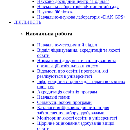
Науково-дослідний центр "Поділля"
Навчальна лабораторія «Ботанічний сад»
Наукова бібліотека
Навчально-наукова лабораторія «DAK GPS»
ДІЯЛЬНІСТЬ
Навчальна робота
Навчально-методичний відділ
Відділ ліцензування, акредитації та якості
освіти
Нормативні документи з планування та
організації освітнього процесу
Відомості про освітні програми, які
реалізуються в університеті
Інформаційна сторінка для гарантів освітніх
програм
Акредитація освітніх програм
Навчальні плани
Силабуси, робочі програми
Каталоги вибіркових дисциплін для
забезпечення вибору здобувачами
Моніторинг якості освіти в університеті
Щорічне оцінювання здобувачів вищої
освіти