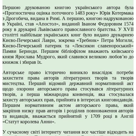
Першою друкованою книгою українського автора була
«Прогностична оцінка поточного 1483 року» Юрія Котермака
з Дрогобича, видана в Римі. А першою, книгою надрукованою
в Україні, став «Апостол», виданий Іваном Федоровим 1574
року в друкарні Львівського православного братства. У XVII
столітті найбільше українських книг було видано друкарнею
Києво-Печерської Лаври, зокрема «Требник» Петра Могили,
Києво-Печерський патерик та «Лексикон славенороський»
Памви Беринди. Першим бібліофілом вважають київського
князя Ярослава Мудрого, який славився великою любов’ю до
книжок і збирав їх.
Авторське право історично виникло внаслідок потреби
захистити права авторів літературних творів та творів
мистецтва. Перший відомий державний нормативний акт
щодо охорони авторського права стосувався літературних
творів, а перша міжнародна конвенція, яка стосувалася
захисту авторських прав, прийнята в інтересах книговидавців.
Першим нормативним актом авторського права, який
закріпив низку прав авторів і розділив повноваження авторів
та видавців, вважається прийнятий у 1709 році в Англії
«Статут королева Анни».
У сучасному світі інтернету читання все частіше відходить на