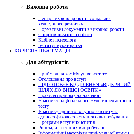
Виховна робота
Центр виховної роботи і соціально-
культурного розвитку
Нормативні документи з виховної роботи
Спортивно-масова робота
Кабінет психолога
Інститут кураторства
КОРИСНА ІНФОРМАЦІЯ
Для абітурієнтів
Приймальна комісія університету
Оголошення про вступ
ПІДГОТОВЧЕ ВІДДІЛЕННЯ «ВІДКРИТИЙ
ШЛЯХ ДО ВИЩОЇ ОСВІТИ»
Правила прийому на навчання
Учаснику національного мультипредметного
тесту
Учаснику єдиного вступного іспиту та
єдиного фахового вступного випробування
Програми вступних іспитів
Розклади вступних випробувань
Інформаційні матеріали приймальної комісії