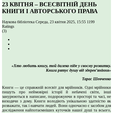
23 КВІТНЯ – ВСЕСВІТНІЙ ДЕНЬ
КНИГИ І АВТОРСЬКОГО ПРАВА
Наукова бібліотека
Середа, 23 квітня 2025, 15:55
1199
Ratings
(3)
«Хто любить книгу, той далеко піде у своєму розвитку.
Книга рятує душу від здерев’яніння»
Тарас Шевченко
Книги — це справжній всесвіт для мрійників. Одні мрійники
пишуть про неймовірні історії й небачені світи, інші
занурюються в написане, подорожуючи в просторі та часі, не
виходячи з дому. Книги володіють унікальною здатністю як
розважати, так і навчати людей. Вони одночасно є засобом для
дослідження найпотаємніших куточків нашої душі та всього,