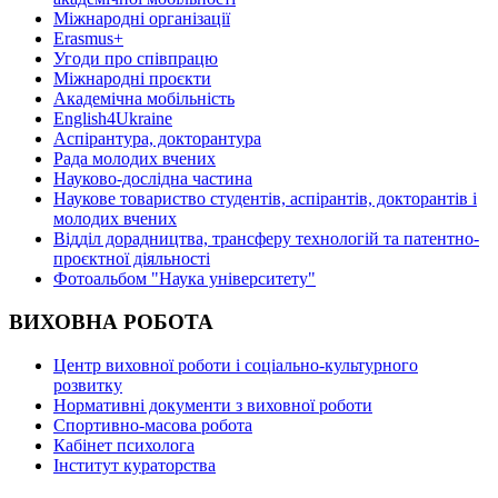
Міжнародні організації
Erasmus+
Угоди про співпрацю
Міжнародні проєкти
Академічна мобільність
English4Ukraine
Аспірантура, докторантура
Рада молодих вчених
Науково-дослідна частина
Наукове товариство студентів, аспірантів, докторантів і
молодих вчених
Відділ дорадництва, трансферу технологій та патентно-
проєктної діяльності
Фотоальбом "Наука університету"
ВИХОВНА РОБОТА
Центр виховної роботи і соціально-культурного
розвитку
Нормативні документи з виховної роботи
Спортивно-масова робота
Кабінет психолога
Інститут кураторства