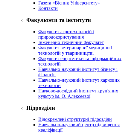
Газета «Вісник Університету»
Контакти
Факультети та інститути
Факультет агротехнологій і
природокористування
Інженерно-технічний факультет
Факультет ветеринарної медицини і
технологій у тваринництві
Факультет енергетики та інформаційних
технологій
Навчально-науковий інститут бізнесу і
фінансів
Навчально-науковий інститут харчових
технологій
Науково-дослідний інститут круп'яних
культур ім. О. Алексеєвої
Підрозділи
Відокремлені структурні підрозділи
Навчально-науковий центр підвищення
кваліфікації