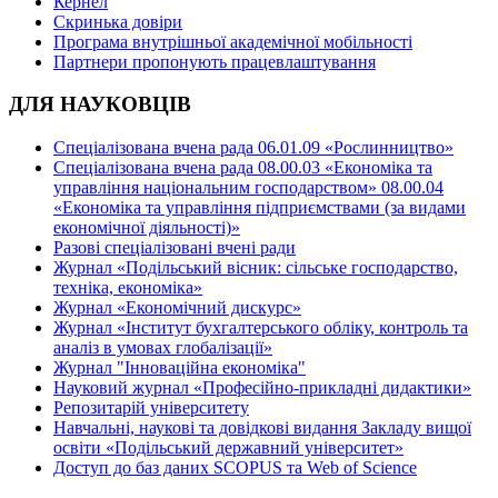
Кернел
Скринька довіри
Програма внутрішньої академічної мобільності
Партнери пропонують працевлаштування
ДЛЯ НАУКОВЦІВ
Спеціалізована вчена рада 06.01.09 «Рослинництво»
Спеціалізована вчена рада 08.00.03 «Економіка та
управління національним господарством» 08.00.04
«Економіка та управління підприємствами (за видами
економічної діяльності)»
Разові спеціалізовані вчені ради
Журнал «Подільський вісник: сільське господарство,
техніка, економіка»
Журнал «Економічний дискурс»
Журнал «Інститут бухгалтерського обліку, контроль та
аналіз в умовах глобалізації»
Журнал "Інноваційна економіка"
Науковий журнал «Професійно-прикладні дидактики»
Репозитарій університету
Навчальні, наукові та довідкові видання Закладу вищої
освіти «Подільський державний університет»
Доступ до баз даних SCOPUS та Web of Science