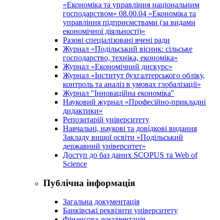
«Економіка та управління національним
господарством» 08.00.04 «Економіка та
управління підприємствами (за видами
економічної діяльності)»
Разові спеціалізовані вчені ради
Журнал «Подільський вісник: сільське
господарство, техніка, економіка»
Журнал «Економічний дискурс»
Журнал «Інститут бухгалтерського обліку,
контроль та аналіз в умовах глобалізації»
Журнал "Інноваційна економіка"
Науковий журнал «Професійно-прикладні
дидактики»
Репозитарій університету
Навчальні, наукові та довідкові видання
Закладу вищої освіти «Подільський
державний університет»
Доступ до баз даних SCOPUS та Web of
Science
Публічна інформація
Загальна документація
Банківські реквізити університету
Фінансова документація