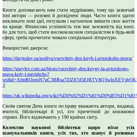
Книги допомагають нам стати мудрішими, тому що зазвичай
їхні автори — розумні й досвідчені люди. Часто книги здатні
викликати нові ідеї, ентузіазм і натхнення змінити своє життя
на краще. Фінансова успішність теж має залежність від книг,
бо для того, щоб стати висококласним спеціалістом в будь-якій
сфері, треба прочитати чимало спеціальної літератури.
Використані джерела:
https://daytoday.ua/podiya/vsesvitniy-den-knyh-i-avtorskoho-prava/
https://starylev.com.ua/blogs/vsesvitniy-den-knygy-ta-avtorskogo-
prava-koly-i-navishcho?
srsltid=AfmBOorqN7uC3BRsa7ZlZ87d5lQBTV8Q3wlqXEVshj5
3
https://uk.wikipedia.org/wiki/%D0%92%D1%81%
Своїм святом День книги по праву вважають автори, видавці,
вчителі, бібліотекарі й усі, хто причетний до книжкової
справи. Його відзначають у 190 країнах світу.
Колектив наукової бібліотеки щиро вітає усіх
шанувальників книги, усіх тих, хто шанує й розвиває