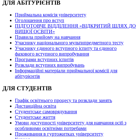
ДЛЯ АБІТУРІЄНТІВ
Приймальна комісія університету
Оголошення про вступ
ПІДГОТОВЧЕ ВІДДІЛЕННЯ «ВІДКРИТИЙ ШЛЯХ ДО
ВИЩОЇ ОСВІТИ»
Правила прийому на навчання
Учаснику національного мультипредметного тесту
Учаснику єдиного вступного іспиту та єдиного
фахового вступного випробування
Програми вступних іспитів
Розклади вступних випробувань
Інформаційні матеріали приймальної комісії для
абітурієнтів
ДЛЯ СТУДЕНТІВ
Графік освітнього процесу та розклади занять
Дистанційна освіта
Студентське самоврядування
Студентське життя
Умови доступності університету для навчання осіб з
особливими освітніми потребами
Проживання в гуртожитках університету