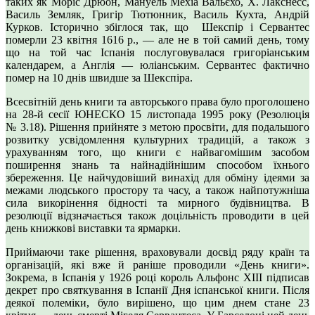
таких як Моріс Дрюон, Мануель Мехіа Вальєхо, X. Лакснесс,
Василь Земляк, Григір Тютюнник, Василь Кухта, Андрій
Курков. Історично збіглося так, що Шекспір і Сервантес
померли 23 квітня 1616 р., — але не в той самий день, тому
що на той час Іспанія послуговувалася григоріанським
календарем, а Англія — юліанським. Сервантес фактично
помер на 10 днів швидше за Шекспіра.
Всесвітній день книги та авторського права було проголошено
на 28-й сесії ЮНЕСКО 15 листопада 1995 року (Резолюція
№ 3.18). Рішення прийняте з метою просвіти, для подальшого
розвитку усвідомлення культурних традицій, а також з
урахуванням того, що книги є найвагомішим засобом
поширення знань та найнадійнішим способом їхнього
збереження. Це найчудовіший винахід для обміну ідеями за
межами людського простору та часу, а також найпотужніша
сила викорінення бідності та мирного будівництва. В
резолюції відзначається також доцільність проводити в цей
день книжкові виставки та ярмарки.
Приймаючи таке рішення, враховували досвід ряду країн та
організацій, які вже й раніше проводили «День книги».
Зокрема, в Іспанія у 1926 році король Альфонс XIII підписав
декрет про святкування в Іспанії Дня іспанської книги. Після
деякої полеміки, було вирішено, що цим днем стане 23