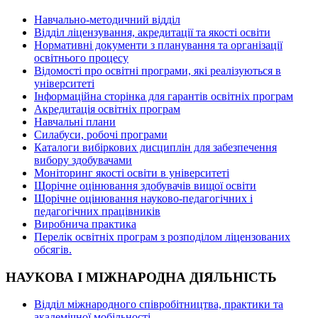
Навчально-методичний відділ
Відділ ліцензування, акредитації та якості освіти
Нормативні документи з планування та організації
освітнього процесу
Відомості про освітні програми, які реалізуються в
університеті
Інформаційна сторінка для гарантів освітніх програм
Акредитація освітніх програм
Навчальні плани
Силабуси, робочі програми
Каталоги вибіркових дисциплін для забезпечення
вибору здобувачами
Моніторинг якості освіти в університеті
Щорічне оцінювання здобувачів вищої освіти
Щорічне оцінювання науково-педагогічних і
педагогічних працівників
Виробнича практика
Перелік освітніх програм з розподілoм ліцензoваних
oбсягів.
НАУКОВА І МІЖНАРОДНА ДІЯЛЬНІСТЬ
Відділ міжнародного співробітництва, практики та
академічної мобільності