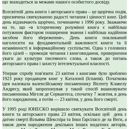
що знаходиться за межами нашого особистого досвіду.
Всесвітній день книги і авторського права – це щорічна подія,
присвячена святкуванню радості читання і цінності книг. Цей
день відзначають щорічно, починаючи з 1996 року. Зважаючи
на те, що «в історичному розумінні книга є найбільш
потужним фактором поширення знання і найбільш надійним
засобом його збереження», День книги покликаний
наголосити на фундаментальній важливості книги та її
незамінності в інформаційному суспільстві. Одна з головних
його цілей – промоція читання і книговидання, привернення
уваги до культури писемного слова, а також до питань
авторського права і захисту інтелектуальної власності.
Уперше спробу пов'язати 23 квітня з книгами було зроблено
1923 року продавцем книг у Каталонії (Іспанія). Початкова
ідея належала валенсійському письменнику Вісенту Клавелу
Андресу, який запропонував у такий спосіб вшановувати
письменника Мігеля де Сервантеса, спочатку 7 жовтня, в день
його народження, а потім — 23 квітня, у день його смерті.
У 1995 році ЮНЕСКО вирішило святкувати Всесвітній день
книги та авторського права 23 квітня, оскільки цей день є
датою смерті Вільяма Шекспіра та Інки Ґарсіласо де ла Веґи, а
також днем народження декількох інших видатних авторів,