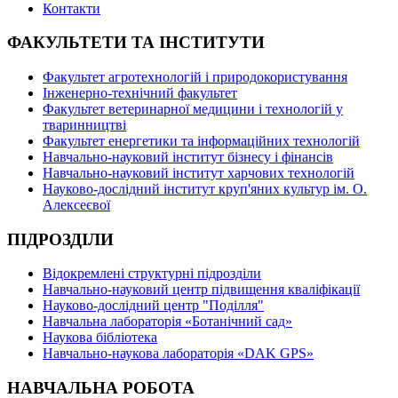
Контакти
ФАКУЛЬТЕТИ ТА ІНСТИТУТИ
Факультет агротехнологій і природокористування
Інженерно-технічний факультет
Факультет ветеринарної медицини і технологій у
тваринництві
Факультет енергетики та інформаційних технологій
Навчально-науковий інститут бізнесу і фінансів
Навчально-науковий інститут харчових технологій
Науково-дослідний інститут круп'яних культур ім. О.
Алексеєвої
ПІДРОЗДІЛИ
Відокремлені структурні підрозділи
Навчально-науковий центр підвищення кваліфікації
Науково-дослідний центр "Поділля"
Навчальна лабораторія «Ботанічний сад»
Наукова бібліотека
Навчально-наукова лабораторія «DAK GPS»
НАВЧАЛЬНА РОБОТА