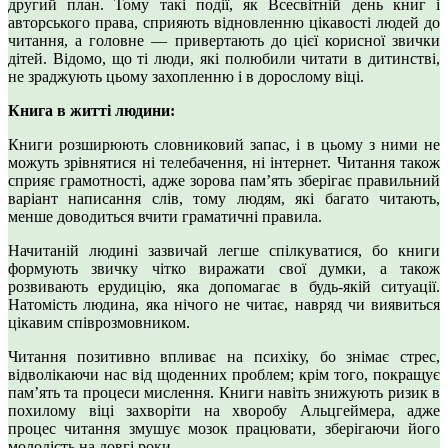
другий план. Тому такі події, як Всесвітній день книг і
авторського права, сприяють відновленню цікавості людей до
читання, а головне — привертають до цієї корисної звички
дітей. Відомо, що ті люди, які полюбили читати в дитинстві,
не зраджують цьому захопленню і в дорослому віці.
Книга в житті людини:
Книги розширюють словниковий запас, і в цьому з ними не
можуть зрівнятися ні телебачення, ні інтернет. Читання також
сприяє грамотності, адже зорова пам’ять зберігає правильний
варіант написання слів, тому людям, які багато читають,
менше доводиться вчити граматичні правила.
Начитаній людині зазвичай легше спілкуватися, бо книги
формують звичку чітко виражати свої думки, а також
розвивають ерудицію, яка допомагає в будь-якій ситуації.
Натомість людина, яка нічого не читає, навряд чи виявиться
цікавим співрозмовником.
Читання позитивно впливає на психіку, бо знімає стрес,
відволікаючи нас від щоденних проблем; крім того, покращує
пам’ять та процеси мислення. Книги навіть знижують ризик в
похилому віці захворіти на хворобу Альцгеймера, адже
процес читання змушує мозок працювати, зберігаючи його
молодість на довгі роки.