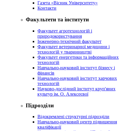
Газета «Вісник Університету»
Контакти
Факультети та інститути
Факультет агротехнологій і
природокористування
Інженерно-технічний факультет
Факультет ветеринарної медицини і
технологій у тваринництві
Факультет енергетики та інформаційних
технологій
Навчально-науковий інститут бізнесу і
фінансів
Навчально-науковий інститут харчових
технологій
Науково-дослідний інститут круп'яних
культур ім. О. Алексеєвої
Підрозділи
Відокремлені структурні підрозділи
Навчально-науковий центр підвищення
кваліфікації