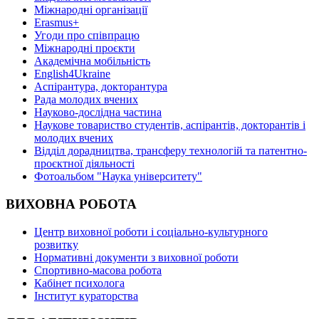
Міжнародні організації
Erasmus+
Угоди про співпрацю
Міжнародні проєкти
Академічна мобільність
English4Ukraine
Аспірантура, докторантура
Рада молодих вчених
Науково-дослідна частина
Наукове товариство студентів, аспірантів, докторантів і
молодих вчених
Відділ дорадництва, трансферу технологій та патентно-
проєктної діяльності
Фотоальбом "Наука університету"
ВИХОВНА РОБОТА
Центр виховної роботи і соціально-культурного
розвитку
Нормативні документи з виховної роботи
Спортивно-масова робота
Кабінет психолога
Інститут кураторства