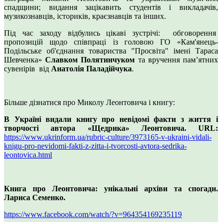
спадщини; видання зацікавить студентів і викладачів,
музикознавців, істориків, краєзнавців та інших.
Під час заходу відбулись цікаві зустрічі: обговорення
пропозицій щодо співпраці із головою ГО «Кам'янець-
Подільське об'єднання товариства "Просвіта" імені Тараса
Шевченка»
Славком Полятинчуком
та вручення пам’ятних
сувенірів від
Анатолія Паладійчука
.
Більше дізнатися про Миколу Леонтовича і книгу:
В Україні видали книгу про невідомі факти з життя і
творчості автора «Щедрика» Леонтовича.
URL
:
https://www.ukrinform.ua/rubric-culture/3973165-v-ukraini-vidali-
knigu-pro-nevidomi-fakti-z-zitta-i-tvorcosti-avtora-sedrika-
leontovica.html
Книга про Леонтовича: унікальні архіви та спогади.
Лариса Семенко.
https://www.facebook.com/watch/?v=964354169235119