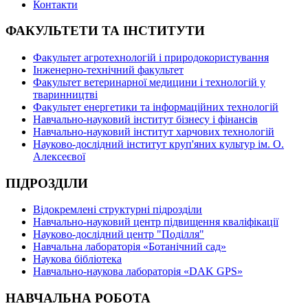
Контакти
ФАКУЛЬТЕТИ ТА ІНСТИТУТИ
Факультет агротехнологій і природокористування
Інженерно-технічний факультет
Факультет ветеринарної медицини і технологій у
тваринництві
Факультет енергетики та інформаційних технологій
Навчально-науковий інститут бізнесу і фінансів
Навчально-науковий інститут харчових технологій
Науково-дослідний інститут круп'яних культур ім. О.
Алексеєвої
ПІДРОЗДІЛИ
Відокремлені структурні підрозділи
Навчально-науковий центр підвищення кваліфікації
Науково-дослідний центр "Поділля"
Навчальна лабораторія «Ботанічний сад»
Наукова бібліотека
Навчально-наукова лабораторія «DAK GPS»
НАВЧАЛЬНА РОБОТА