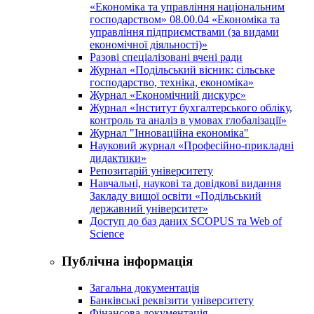
«Економіка та управління національним
господарством» 08.00.04 «Економіка та
управління підприємствами (за видами
економічної діяльності)»
Разові спеціалізовані вчені ради
Журнал «Подільський вісник: сільське
господарство, техніка, економіка»
Журнал «Економічний дискурс»
Журнал «Інститут бухгалтерського обліку,
контроль та аналіз в умовах глобалізації»
Журнал "Інноваційна економіка"
Науковий журнал «Професійно-прикладні
дидактики»
Репозитарій університету
Навчальні, наукові та довідкові видання
Закладу вищої освіти «Подільський
державний університет»
Доступ до баз даних SCOPUS та Web of
Science
Публічна інформація
Загальна документація
Банківські реквізити університету
Фінансова документація