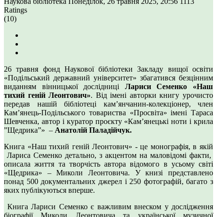
Наукова бібліотека
Понеділок, 26 травня 2025, 20:56
1113
Ratings
(10)
26 травня фонд Наукової бібліотеки Закладу вищої освіти
«Подільський державний університет» збагатився безцінним
виданням вінницької дослідниці
Лариси Семенко «Наш
тихий геній Леонтович»
. Від імені авторки книгу урочисто
передав нашій бібліотеці кам’янчанин-колекціонер, член
Кам’янець-Подільського товариства «Просвіта» імені Тараса
Шевченка, автор і куратор проєкту «Кам’янецькі ноти і крила
”Щедрика”» –
Анатолій Паладійчук.
Книга «Наш тихий геній Леонтович» - це монографія, в якій
Лариса Семенко детально, з акцентом на маловідомі факти,
описала життя та творчість автора відомого в усьому світі
«Щедрика» – Миколи Леонтовича. У книзі представлено
понад 500 документальних джерел і 250 фотографій, багато з
яких публікуються вперше.
Книга Лариси Семенко є важливим внеском у дослідження
біографії Миколи Леонтовича та української музичної