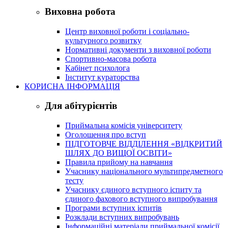
Виховна робота
Центр виховної роботи і соціально-
культурного розвитку
Нормативні документи з виховної роботи
Спортивно-масова робота
Кабінет психолога
Інститут кураторства
КОРИСНА ІНФОРМАЦІЯ
Для абітурієнтів
Приймальна комісія університету
Оголошення про вступ
ПІДГОТОВЧЕ ВІДДІЛЕННЯ «ВІДКРИТИЙ
ШЛЯХ ДО ВИЩОЇ ОСВІТИ»
Правила прийому на навчання
Учаснику національного мультипредметного
тесту
Учаснику єдиного вступного іспиту та
єдиного фахового вступного випробування
Програми вступних іспитів
Розклади вступних випробувань
Інформаційні матеріали приймальної комісії