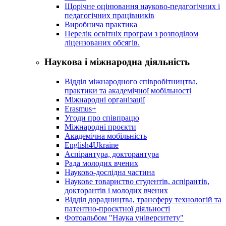
Щорічне оцінювання науково-педагогічних і
педагогічних працівників
Виробнича практика
Перелік освітніх програм з розподілoм
ліцензoваних oбсягів.
Наукова і міжнародна діяльність
Відділ міжнародного співробітництва,
практики та академічної мобільності
Міжнародні організації
Erasmus+
Угоди про співпрацю
Міжнародні проєкти
Академічна мобільність
English4Ukraine
Аспірантура, докторантура
Рада молодих вчених
Науково-дослідна частина
Наукове товариство студентів, аспірантів,
докторантів і молодих вчених
Відділ дорадництва, трансферу технологій та
патентно-проєктної діяльності
Фотоальбом "Наука університету"