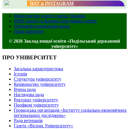
ПДУ в INSTAGRAM
Міністерство освіти і науки України
НМЦ вищої та фахової передвищої освіти
Урядовий контактний центр
Наші партнери
© 2026 Заклад вищої освіти «Подільський державний
університет»
ПРО УНІВЕРСИТЕТ
Загальна характеристика
Історія
Структура університету
Керівництво університету
Вчена рада
Наглядова рада
Ректорат університету
Профком університету
Громадська організація «Інститут соціально-економічних
регіональних досліджень»
Рада ветеранів
Газета «Вісник Університету»