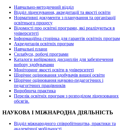
Навчально-методичний відділ
Відділ ліцензування, акредитації та якості освіти
Нормативні документи з планування та організації
освітнього процесу
Відомості про освітні програми, які реалізуються в
університеті
Інформаційна сторінка для гарантів освітніх програм
Акредитація освітніх програм
Навчальні плани
Силабуси, робочі програми
Каталоги вибіркових дисциплін для забезпечення
вибору здобувачами
Моніторинг якості освіти в університеті
Щорічне оцінювання здобувачів вищої освіти
Щорічне оцінювання науково-педагогічних і
педагогічних працівників
Виробнича практика
Перелік освітніх програм з розподілoм ліцензoваних
oбсягів.
НАУКОВА І МІЖНАРОДНА ДІЯЛЬНІСТЬ
Відділ міжнародного співробітництва, практики та
академічної мобільності