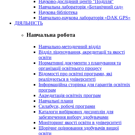
Науково-дослідний центр "Поділля"
Навчальна лабораторія «Ботанічний сад»
Наукова бібліотека
Навчально-наукова лабораторія «DAK GPS»
ДІЯЛЬНІСТЬ
Навчальна робота
Навчально-методичний відділ
Відділ ліцензування, акредитації та якості
освіти
Нормативні документи з планування та
організації освітнього процесу
Відомості про освітні програми, які
реалізуються в університеті
Інформаційна сторінка для гарантів освітніх
програм
Акредитація освітніх програм
Навчальні плани
Силабуси, робочі програми
Каталоги вибіркових дисциплін для
забезпечення вибору здобувачами
Моніторинг якості освіти в університеті
Щорічне оцінювання здобувачів вищої
освіти