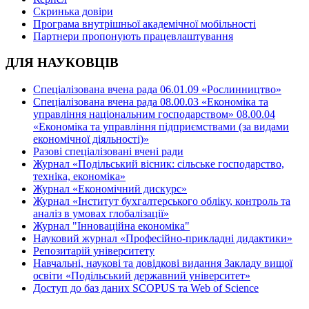
Скринька довіри
Програма внутрішньої академічної мобільності
Партнери пропонують працевлаштування
ДЛЯ НАУКОВЦІВ
Спеціалізована вчена рада 06.01.09 «Рослинництво»
Спеціалізована вчена рада 08.00.03 «Економіка та
управління національним господарством» 08.00.04
«Економіка та управління підприємствами (за видами
економічної діяльності)»
Разові спеціалізовані вчені ради
Журнал «Подільський вісник: сільське господарство,
техніка, економіка»
Журнал «Економічний дискурс»
Журнал «Інститут бухгалтерського обліку, контроль та
аналіз в умовах глобалізації»
Журнал "Інноваційна економіка"
Науковий журнал «Професійно-прикладні дидактики»
Репозитарій університету
Навчальні, наукові та довідкові видання Закладу вищої
освіти «Подільський державний університет»
Доступ до баз даних SCOPUS та Web of Science