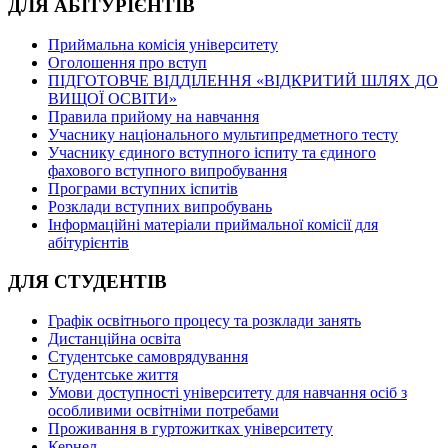
ДЛЯ АБІТУРІЄНТІВ
Приймальна комісія університету
Оголошення про вступ
ПІДГОТОВЧЕ ВІДДІЛЕННЯ «ВІДКРИТИЙ ШЛЯХ ДО
ВИЩОЇ ОСВІТИ»
Правила прийому на навчання
Учаснику національного мультипредметного тесту
Учаснику єдиного вступного іспиту та єдиного
фахового вступного випробування
Програми вступних іспитів
Розклади вступних випробувань
Інформаційні матеріали приймальної комісії для
абітурієнтів
ДЛЯ СТУДЕНТІВ
Графік освітнього процесу та розклади занять
Дистанційна освіта
Студентське самоврядування
Студентське життя
Умови доступності університету для навчання осіб з
особливими освітніми потребами
Проживання в гуртожитках університету
Кернел