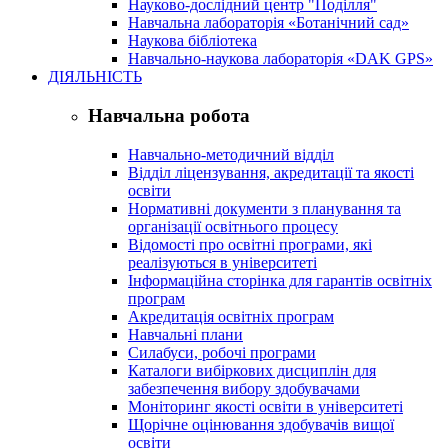
Науково-дослідний центр "Поділля"
Навчальна лабораторія «Ботанічний сад»
Наукова бібліотека
Навчально-наукова лабораторія «DAK GPS»
ДІЯЛЬНІСТЬ
Навчальна робота
Навчально-методичний відділ
Відділ ліцензування, акредитації та якості
освіти
Нормативні документи з планування та
організації освітнього процесу
Відомості про освітні програми, які
реалізуються в університеті
Інформаційна сторінка для гарантів освітніх
програм
Акредитація освітніх програм
Навчальні плани
Силабуси, робочі програми
Каталоги вибіркових дисциплін для
забезпечення вибору здобувачами
Моніторинг якості освіти в університеті
Щорічне оцінювання здобувачів вищої
освіти