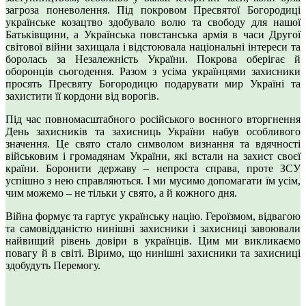
загроза поневолення. Під покровом Пресвятої Богородиці
українське козацтво здобувало волю та свободу для нашої
Батьківщини, а Українська повстанська армія в часи Другої
світової війни захищала і відстоювала національні інтереси та
боролась за Незалежність України. Покрова оберігає й
оборонців сьогодення. Разом з усіма українцями захисники
просять Пресвяту Богородицю подарувати мир Україні та
захистити її кордони від ворогів.
Під час повномасштабного російського воєнного вторгнення
День захисників та захисниць України набув особливого
значення. Це свято стало символом визнання та вдячності
військовим і громадянам України, які встали на захист своєї
країни. Боронити державу – непроста справа, проте ЗСУ
успішно з нею справляються. І ми мусимо допомагати їм усім,
чим можемо – не тільки у свято, а й кожного дня.
Війна формує та гартує українську націю. Героїзмом, відвагою
та самовідданістю нинішні захисники і захисниці завоювали
найвищий рівень довіри в українців. Цим ми викликаємо
повагу й в світі. Віримо, що нинішні захисники та захисниці
здобудуть Перемогу.