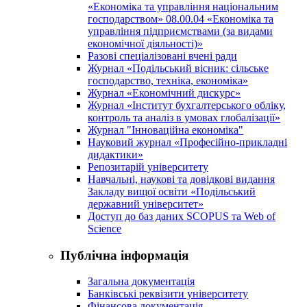
«Економіка та управління національним
господарством» 08.00.04 «Економіка та
управління підприємствами (за видами
економічної діяльності)»
Разові спеціалізовані вчені ради
Журнал «Подільський вісник: сільське
господарство, техніка, економіка»
Журнал «Економічний дискурс»
Журнал «Інститут бухгалтерського обліку,
контроль та аналіз в умовах глобалізації»
Журнал "Інноваційна економіка"
Науковий журнал «Професійно-прикладні
дидактики»
Репозитарій університету
Навчальні, наукові та довідкові видання
Закладу вищої освіти «Подільський
державний університет»
Доступ до баз даних SCOPUS та Web of
Science
Публічна інформація
Загальна документація
Банківські реквізити університету
Фінансова документація