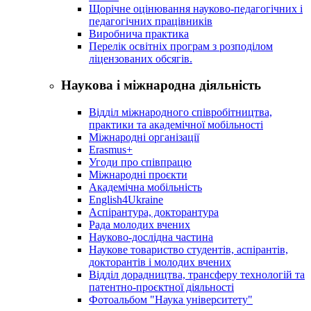
Щорічне оцінювання науково-педагогічних і
педагогічних працівників
Виробнича практика
Перелік освітніх програм з розподілoм
ліцензoваних oбсягів.
Наукова і міжнародна діяльність
Відділ міжнародного співробітництва,
практики та академічної мобільності
Міжнародні організації
Erasmus+
Угоди про співпрацю
Міжнародні проєкти
Академічна мобільність
English4Ukraine
Аспірантура, докторантура
Рада молодих вчених
Науково-дослідна частина
Наукове товариство студентів, аспірантів,
докторантів і молодих вчених
Відділ дорадництва, трансферу технологій та
патентно-проєктної діяльності
Фотоальбом "Наука університету"