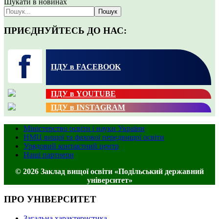
Шукати в новинах
Пошук
ПРИЄДНУЙТЕСЬ ДО НАС:
ПДУ в FACEBOOK
ПДУ в YOUTUBE
ПДУ в INSTAGRAM
Міністерство освіти і науки України
НМЦ вищої та фахової передвищої освіти
Урядовий контактний центр
Наші партнери
© 2026 Заклад вищої освіти «Подільський державний
університет»
ПРО УНІВЕРСИТЕТ
Загальна характеристика