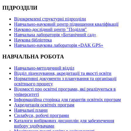
ПІДРОЗДІЛИ
Відокремлені структурні підрозділи
Навчально-науковий центр підвищення кваліфікації
Науково-дослідний центр "Поділля"
Навчальна лабораторія «Ботанічний сад»
Наукова бібліотека
Навчально-наукова лабораторія «DAK GPS»
НАВЧАЛЬНА РОБОТА
Навчально-методичний відділ
Відділ ліцензування, акредитації та якості освіти
Нормативні документи з планування та організації
освітнього процесу
Відомості про освітні програми, які реалізуються в
університеті
Інформаційна сторінка для гарантів освітніх програм
Акредитація освітніх програм
Навчальні плани
Силабуси, робочі програми
Каталоги вибіркових дисциплін для забезпечення
вибору здобувачами