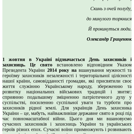
Скинь з очей полуду,
до минулого торкнися
Й прокинуться люди.
Олександр Гриценюк
1 жовтня в Україні відзначається День захисників і
захисниць. Це свято
встановлено відповідним Указом
Президента України
2014 року на
вшанування мужності та
героїзму захисників незалежності і територіальної цілісності
нашої країни, самовідданості громадян, які присвятили своє
життя служінню Українському народу, збереженню та
розвитку національних військових традицій і звитяг;
сприянню подальшому зміцненню патріотичного духу у
суспільстві, посиленню суспільної уваги та турботи про
захисників рідної землі. Для українців День захисника
України – це, мабуть, найважливіше державне свято в році під
час повномасштабної війни. Цього дня ми вшановуємо
сучасних захисників і захисниць України та українських
героїв різних епох. Сучасні воїни примножують і розвивають