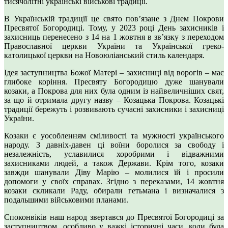
тисячолітні українські військові традиції.
В Українській традиції це свято пов’язане з Днем Покрови
Пресвятої Богородиці. Тому, у 2023 році День захисників і
захисниць перенесено з 14 на 1 жовтня в звʼязку з переходом
Православної церкви України та Української греко-
католицької церкви на Новоюліанський стиль календаря.
Ідея заступництва Божої Матері – захисниці від ворогів – має
глибоке коріння. Пресвяту Богородицю дуже шанували
козаки, а Покрова для них була одним із найвеличніших свят,
за що й отримала другу назву – Козацька Покрова. Козацькі
традиції бережуть і розвивають сучасні захисники і захисниці
України.
Козаки є уособленням сміливості та мужності українського
народу. З давніх-давен ці воїни боролися за свободу і
незалежність, уславилися хоробрими і відважними
захисниками людей, а також Держави. Крім того, козаки
завжди шанували Діву Марію – молилися їй і просили
допомоги у своїх справах. Згідно з переказами, 14 жовтня
козаки скликали Раду, обирали гетьмана і визначалися з
подальшими військовими планами.
Споконвіків наш народ звертався до Пресвятої Богородиці за
заступництвом, особливо у важкі історичні часи, коли була