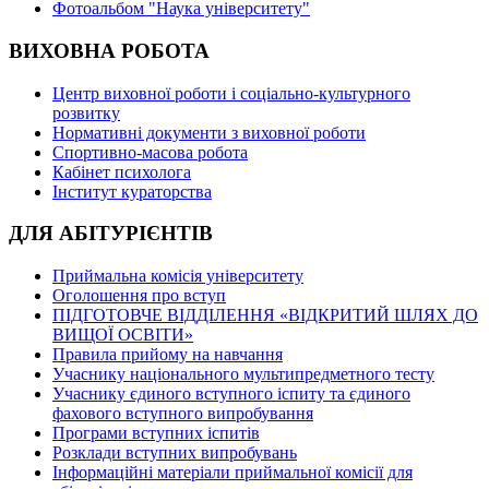
Фотоальбом "Наука університету"
ВИХОВНА РОБОТА
Центр виховної роботи і соціально-культурного
розвитку
Нормативні документи з виховної роботи
Спортивно-масова робота
Кабінет психолога
Інститут кураторства
ДЛЯ АБІТУРІЄНТІВ
Приймальна комісія університету
Оголошення про вступ
ПІДГОТОВЧЕ ВІДДІЛЕННЯ «ВІДКРИТИЙ ШЛЯХ ДО
ВИЩОЇ ОСВІТИ»
Правила прийому на навчання
Учаснику національного мультипредметного тесту
Учаснику єдиного вступного іспиту та єдиного
фахового вступного випробування
Програми вступних іспитів
Розклади вступних випробувань
Інформаційні матеріали приймальної комісії для