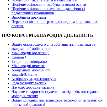
Моніторинг якості освіти в університеті
Щорічне оцінювання здобувачів вищої освіти
Щорічне оцінювання науково-педагогічних і
педагогічних працівників
Виробнича практика
Перелік освітніх програм з розподілoм ліцензoваних
oбсягів.
НАУКОВА І МІЖНАРОДНА ДІЯЛЬНІСТЬ
Відділ міжнародного співробітництва, практики та
академічної мобільності
Міжнародні організації
Erasmus+
Угоди про співпрацю
Міжнародні проєкти
Академічна мобільність
English4Ukraine
Аспірантура, докторантура
Рада молодих вчених
Науково-дослідна частина
Наукове товариство студентів, аспірантів, докторантів і
молодих вчених
Відділ дорадництва, трансферу технологій та патентно-
проєктної діяльності