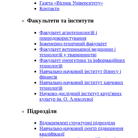
Газета «Вісник Університету»
Контакти
Факультети та інститути
Факультет агротехнологій і
природокористування
Інженерно-технічний факультет
Факультет ветеринарної медицини і
технологій у тваринництві
Факультет енергетики та інформаційних
технологій
Навчально-науковий інститут бізнесу і
фінансів
Навчально-науковий інститут харчових
технологій
Науково-дослідний інститут круп'яних
культур ім. О. Алексеєвої
Підрозділи
Відокремлені структурні підрозділи
Навчально-науковий центр підвищення
кваліфікації