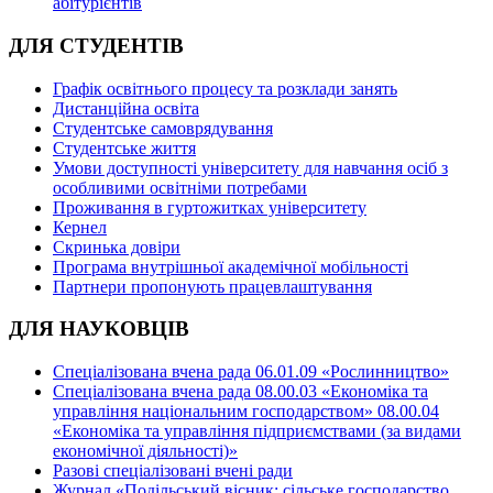
абітурієнтів
ДЛЯ СТУДЕНТІВ
Графік освітнього процесу та розклади занять
Дистанційна освіта
Студентське самоврядування
Студентське життя
Умови доступності університету для навчання осіб з
особливими освітніми потребами
Проживання в гуртожитках університету
Кернел
Скринька довіри
Програма внутрішньої академічної мобільності
Партнери пропонують працевлаштування
ДЛЯ НАУКОВЦІВ
Спеціалізована вчена рада 06.01.09 «Рослинництво»
Спеціалізована вчена рада 08.00.03 «Економіка та
управління національним господарством» 08.00.04
«Економіка та управління підприємствами (за видами
економічної діяльності)»
Разові спеціалізовані вчені ради
Журнал «Подільський вісник: сільське господарство,