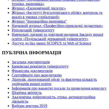
техніка, економіка»
Журнал «Економічний дискурс»
Журнал «Інститут бухгалтерського обліку, контроль та
аналіз в умовах глобалізації»
Журнал "Інноваційна економіка"
Науковий журнал «Професійно-прикладні дидактики»
Репозитарій університету
Навчальні, наукові та довідкові видання Закладу вищої
освіти «Подільський державний університет»
Доступ до баз даних SCOPUS та Web of Science
ПУБЛІЧНА ІНФОРМАЦІЯ
Загальна документація
Банківські реквізити університету
Фінансова документація
Сертифікати про акредитацію
Ліцензія, ліцензований обсяг та фактична кількість
здобувачів вищої освіти
Інформація про вакантні посади та проведення конкурсу
Щорічна звітність
Академічна доброчесність, етика, антикорупційна
діяльність
Вибори ректора 2019