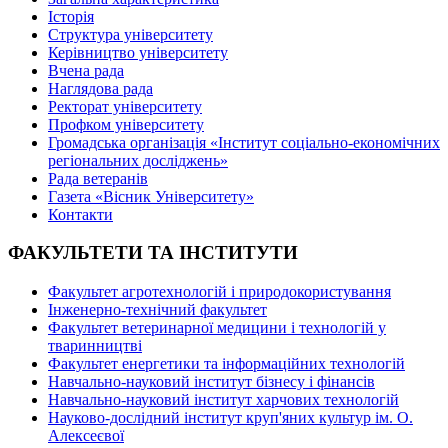
Історія
Структура університету
Керівництво університету
Вчена рада
Наглядова рада
Ректорат університету
Профком університету
Громадська організація «Інститут соціально-економічних
регіональних досліджень»
Рада ветеранів
Газета «Вісник Університету»
Контакти
ФАКУЛЬТЕТИ ТА ІНСТИТУТИ
Факультет агротехнологій і природокористування
Інженерно-технічний факультет
Факультет ветеринарної медицини і технологій у
тваринництві
Факультет енергетики та інформаційних технологій
Навчально-науковий інститут бізнесу і фінансів
Навчально-науковий інститут харчових технологій
Науково-дослідний інститут круп'яних культур ім. О.
Алексеєвої