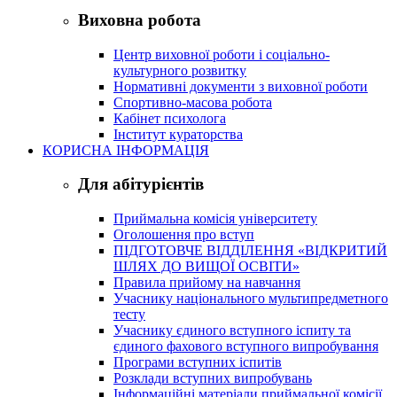
Виховна робота
Центр виховної роботи і соціально-
культурного розвитку
Нормативні документи з виховної роботи
Спортивно-масова робота
Кабінет психолога
Інститут кураторства
КОРИСНА ІНФОРМАЦІЯ
Для абітурієнтів
Приймальна комісія університету
Оголошення про вступ
ПІДГОТОВЧЕ ВІДДІЛЕННЯ «ВІДКРИТИЙ
ШЛЯХ ДО ВИЩОЇ ОСВІТИ»
Правила прийому на навчання
Учаснику національного мультипредметного
тесту
Учаснику єдиного вступного іспиту та
єдиного фахового вступного випробування
Програми вступних іспитів
Розклади вступних випробувань
Інформаційні матеріали приймальної комісії