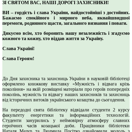
ЗІ СВЯТОМ ВАС, НАШІ ДОРОГІ ЗАХИСНИКИ!
ВИ – гордість і слава України, найдостойніші з достойних.
Бажаємо спокійного і мирного неба, якнайшвидшої
перемоги, родинного щастя, загального визнання і поваги.
Дякуємо всім, хто боронить нашу незалежність і згадуємо
кожного та кожну, хто віддав життя за Україну.
Слава Україні!
Слава Героям!
До Дня захисника та захисниць України в науковій бібліотеці
оформлено книжкову виставку «Мужність і відвага крізь
покоління» на якій розміщені матеріали про героїв попередніх
поколінь, мужність та відвагу наших захисників та захисниць
від історичних витоків українського козацтва до сьогодення.
На передодні свята бібліотеку відвідали студенти 2 курсу
факультету енергетики та інформаційних технологій.
Студенти занурились у неймовірну атмосферу славних
героїчних часів козацької доби. Працівники бібліотеки
Наталя Мазур та Людмила Посітко ознайомили молодь з