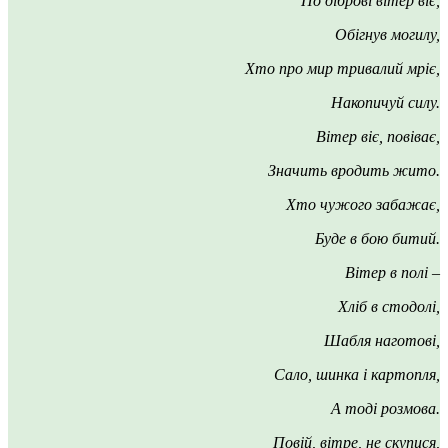
По діброві вітер віє,
Обігнув могилу,
Хто про мир тривалий мріє,
Накопичуй силу.
Вітер віє, повіває,
Значить вродить жито.
Хто чужого забажає,
Буде в бою битий.
Вітер в полі –
Хліб в стодолі,
Шабля наготові,
Сало, шинка і картопля,
А тоді розмова.
Повій, вітре, не скупися,