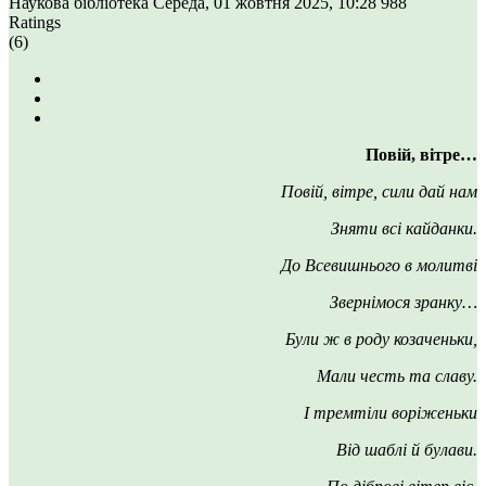
Наукова бібліотека
Середа, 01 жовтня 2025, 10:28
988
Ratings
(6)
Повій, вітре…
Повій, вітре, сили дай нам
Зняти всі кайданки.
До Всевишнього в молитві
Звернімося зранку…
Були ж в роду козаченьки,
Мали честь та славу.
І тремтіли воріженьки
Від шаблі й булави.