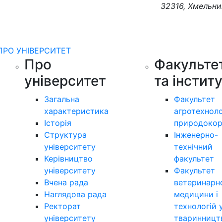
32316, Хмельни
ПРО УНІВЕРСИТЕТ
Про
Факульте
університет
та інстит
Загальна
Факультет
характеристика
агротехноло
Історія
природокор
Структура
Інженерно-
університету
технічний
Керівництво
факультет
університету
Факультет
Вчена рада
ветеринарн
Наглядова рада
медицини і
Ректорат
технологій 
університету
тваринницт