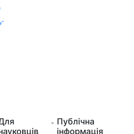
м
у"
Для
Публічна
науковців
інформація