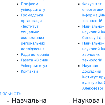
Профком
Факультет
університету
енергетики 
Громадська
інформацій
організація
технологій
«Інститут
Навчально-
соціально-
науковий ін
економічних
бізнесу і фі
регіональних
Навчально-
досліджень»
науковий ін
Рада ветеранів
харчових
Газета «Вісник
технологій
Університету»
Науково-
Контакти
дослідний
інститут кр
культур ім. 
Алексеєвої
ДІЯЛЬНІСТЬ
Навчальна
Наукова і