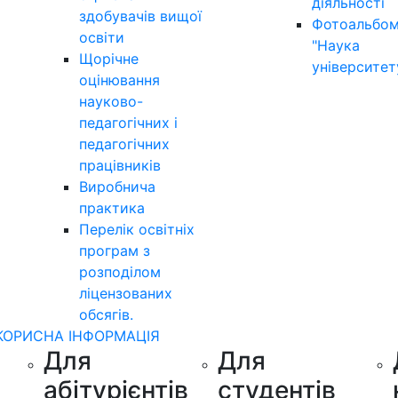
діяльності
здобувачів вищої
Фотоальбо
освіти
"Наука
Щорічне
університет
оцінювання
науково-
педагогічних і
педагогічних
працівників
Виробнича
практика
Перелік освітніх
програм з
розподілoм
ліцензoваних
oбсягів.
КОРИСНА ІНФОРМАЦІЯ
Для
Для
абітурієнтів
студентів