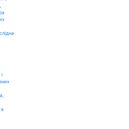
,
ра
их
слідна
 і
ених
а,
та