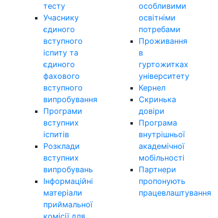
тесту
особливими
Учаснику
освітніми
єдиного
потребами
вступного
Проживання
іспиту та
в
єдиного
гуртожитках
фахового
університету
вступного
Кернел
випробування
Скринька
Програми
довіри
вступних
Програма
іспитів
внутрішньої
Розклади
академічної
вступних
мобільності
випробувань
Партнери
Інформаційні
пропонують
матеріали
працевлаштування
приймальної
комісії для