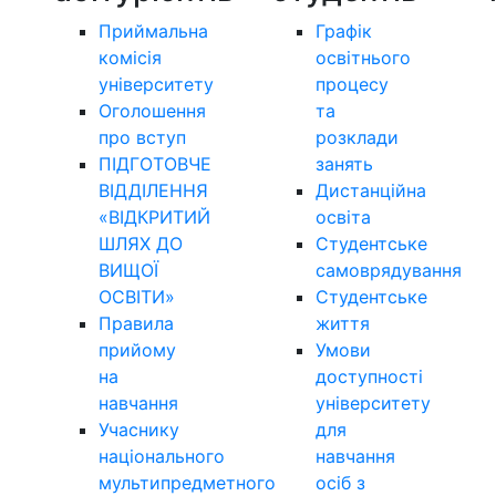
Приймальна
Графік
комісія
освітнього
університету
процесу
Оголошення
та
про вступ
розклади
ПІДГОТОВЧЕ
занять
ВІДДІЛЕННЯ
Дистанційна
«ВІДКРИТИЙ
освіта
ШЛЯХ ДО
Студентське
ВИЩОЇ
самоврядування
ОСВІТИ»
Студентське
Правила
життя
прийому
Умови
на
доступності
навчання
університету
Учаснику
для
національного
навчання
мультипредметного
осіб з