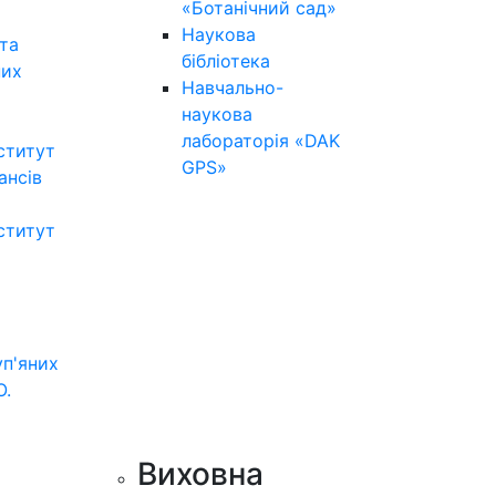
«Ботанічний сад»
Наукова
та
бібліотека
них
Навчально-
наукова
лабораторія «DAK
ститут
GPS»
нансів
ститут
уп'яних
О.
Виховна