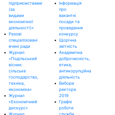
підприємствами
Інформація
(за
про
видами
вакантні
економічної
посади та
діяльності)»
проведення
Разові
конкурсу
спеціалізовані
Щорічна
вчені ради
звітність
Журнал
Академічна
«Подільський
доброчесність,
вісник:
етика,
сільське
антикорупційна
господарство,
діяльність
техніка,
Вибори
економіка»
ректора
Журнал
2019
«Економічний
Графік
дискурс»
роботи
Журнал
служби