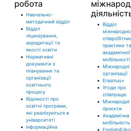
робота
міжнарод
діяльніст
Навчально-
методичний відділ
Відділ
Відділ
міжнародно
ліцензування,
співробітни
акредитації та
практики т
якості освіти
академічної
Нормативні
мобільності
документи з
Міжнародні
планування та
організації
організації
Erasmus+
освітнього
Угоди про
процесу
співпрацю
Відомості про
Міжнародні
освітні програми,
проєкти
які реалізуються в
Академічна
університеті
мобільність
Інформаційна
English4Ukr