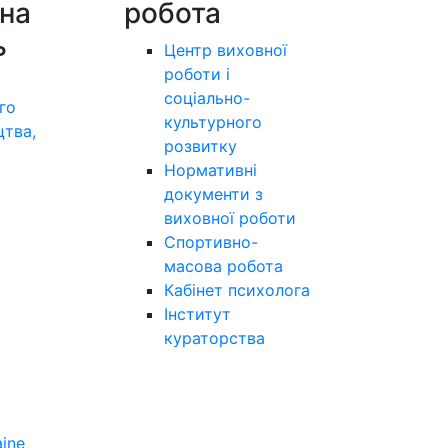
на
робота
ь
Центр виховної
роботи і
соціально-
го
культурного
цтва,
розвитку
а
Нормативні
документи з
виховної роботи
Спортивно-
масова робота
Кабінет психолога
Інститут
кураторства
aine