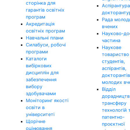
сторінка для
Аспірантура
гарантів освітніх
докторанту
програм
Рада молод
Акредитація
вчених
освітніх програм
Науково-до
Навчальні плани
частина
Силабуси, робочі
Наукове
програми
товариство
Каталоги
студентів,
вибіркових
аспірантів,
дисциплін для
докторантів
забезпечення
молодих вч
вибору
Відділ
здобувачами
дорадництв
Моніторинг якості
трансферу
освіти в
технологій 
університеті
патентно-
Щорічне
проєктної
оцінювання