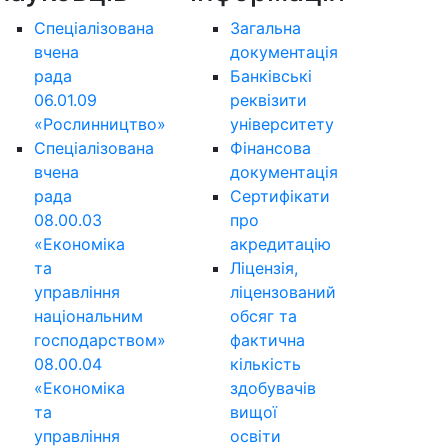
Спеціалізована
Загальна
вчена
документація
рада
Банківські
06.01.09
реквізити
«Рослинництво»
університету
Спеціалізована
Фінансова
вчена
документація
рада
Сертифікати
08.00.03
про
«Економіка
акредитацію
та
Ліцензія,
управління
ліцензований
національним
обсяг та
господарством»
фактична
08.00.04
кількість
«Економіка
здобувачів
та
вищої
управління
освіти