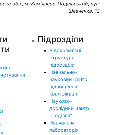
цька обл., м. Кам'янець-Подільський, вул.
Шевченка, 12
ти
Підрозділи
ути
Відокремлені
структурні
підрозділи
гій і
Навчально-
истування
науковий центр
підвищення
кваліфікації
Науково-
дослідний центр
ої
"Поділля"
Навчальна
у
лабораторія
ві