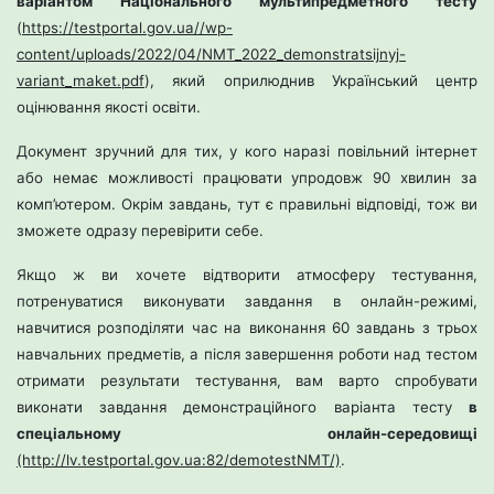
варіантом Національного мультипредметного тесту
(
https://testportal.gov.ua//wp-
content/uploads/2022/04/NMT_2022_demonstratsijnyj-
variant_maket.pdf
), який оприлюднив Український центр
оцінювання якості освіти.
Документ зручний для тих, у кого наразі повільний інтернет
або немає можливості працювати упродовж 90 хвилин за
комп’ютером. Окрім завдань, тут є правильні відповіді, тож ви
зможете одразу перевірити себе.
Якщо ж ви хочете відтворити атмосферу тестування,
потренуватися виконувати завдання в онлайн-режимі,
навчитися розподіляти час на виконання 60 завдань з трьох
навчальних предметів, а після завершення роботи над тестом
отримати результати тестування, вам варто спробувати
виконати завдання демонстраційного варіанта тесту
в
спеціальному онлайн-середовищі
(http://lv.testportal.gov.ua:82/demotestNMT/)
.