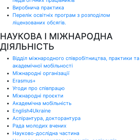
педагогічних працівників
Виробнича практика
Перелік освітніх програм з розподілoм
ліцензoваних oбсягів.
НАУКОВА І МІЖНАРОДНА
ДІЯЛЬНІСТЬ
Відділ міжнародного співробітництва, практики та
академічної мобільності
Міжнародні організації
Erasmus+
Угоди про співпрацю
Міжнародні проєкти
Академічна мобільність
English4Ukraine
Аспірантура, докторантура
Рада молодих вчених
Науково-дослідна частина