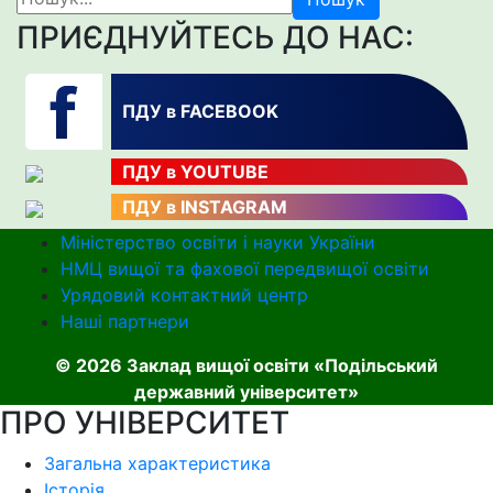
ПРИЄДНУЙТЕСЬ ДО НАС:
ПДУ в FACEBOOK
ПДУ в YOUTUBE
ПДУ в INSTAGRAM
Міністерство освіти і науки України
НМЦ вищої та фахової передвищої освіти
Урядовий контактний центр
Наші партнери
© 2026 Заклад вищої освіти «Подільський
державний університет»
ПРО УНІВЕРСИТЕТ
Загальна характеристика
Історія