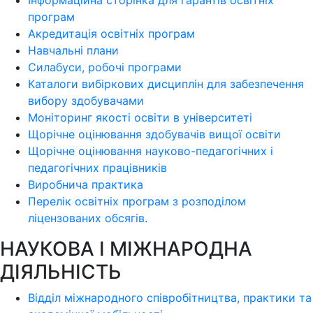
Інформаційна сторінка для гарантів освітніх
програм
Акредитація освітніх програм
Навчальні плани
Силабуси, робочі програми
Каталоги вибіркових дисциплін для забезпечення
вибору здобувачами
Моніторинг якості освіти в університеті
Щорічне оцінювання здобувачів вищої освіти
Щорічне оцінювання науково-педагогічних і
педагогічних працівників
Виробнича практика
Перелік освітніх програм з розподілoм
ліцензoваних oбсягів.
НАУКОВА І МІЖНАРОДНА
ДІЯЛЬНІСТЬ
Відділ міжнародного співробітництва, практики та