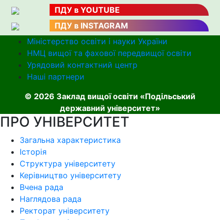
ПДУ в YOUTUBE
ПДУ в INSTAGRAM
Міністерство освіти і науки України
НМЦ вищої та фахової передвищої освіти
Урядовий контактний центр
Наші партнери
© 2026 Заклад вищої освіти «Подільський
державний університет»
ПРО УНІВЕРСИТЕТ
Загальна характеристика
Історія
Структура університету
Керівництво університету
Вчена рада
Наглядова рада
Ректорат університету