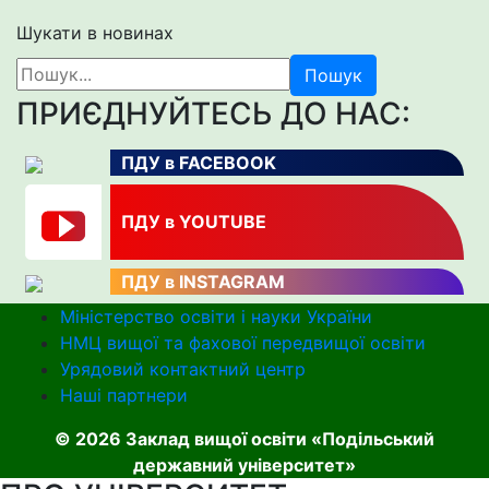
Шукати в новинах
Пошук
ПРИЄДНУЙТЕСЬ ДО НАС:
ПДУ в FACEBOOK
ПДУ в YOUTUBE
ПДУ в INSTAGRAM
Міністерство освіти і науки України
НМЦ вищої та фахової передвищої освіти
Урядовий контактний центр
Наші партнери
© 2026 Заклад вищої освіти «Подільський
державний університет»