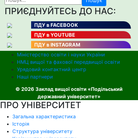
Пошук
ПРИЄДНУЙТЕСЬ ДО НАС:
ПДУ в FACEBOOK
ПДУ в YOUTUBE
ПДУ в INSTAGRAM
Міністерство освіти і науки України
НМЦ вищої та фахової передвищої освіти
Урядовий контактний центр
Наші партнери
© 2026 Заклад вищої освіти «Подільський
державний університет»
ПРО УНІВЕРСИТЕТ
Загальна характеристика
Історія
Структура університету