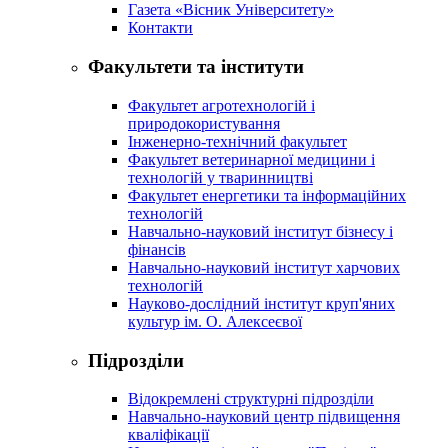
Газета «Вісник Університету»
Контакти
Факультети та інститути
Факультет агротехнологій і
природокористування
Інженерно-технічний факультет
Факультет ветеринарної медицини і
технологій у тваринництві
Факультет енергетики та інформаційних
технологій
Навчально-науковий інститут бізнесу і
фінансів
Навчально-науковий інститут харчових
технологій
Науково-дослідний інститут круп'яних
культур ім. О. Алексеєвої
Підрозділи
Відокремлені структурні підрозділи
Навчально-науковий центр підвищення
кваліфікації