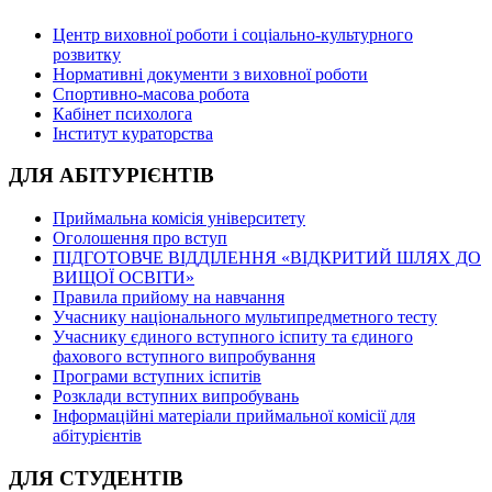
Центр виховної роботи і соціально-культурного
розвитку
Нормативні документи з виховної роботи
Спортивно-масова робота
Кабінет психолога
Інститут кураторства
ДЛЯ АБІТУРІЄНТІВ
Приймальна комісія університету
Оголошення про вступ
ПІДГОТОВЧЕ ВІДДІЛЕННЯ «ВІДКРИТИЙ ШЛЯХ ДО
ВИЩОЇ ОСВІТИ»
Правила прийому на навчання
Учаснику національного мультипредметного тесту
Учаснику єдиного вступного іспиту та єдиного
фахового вступного випробування
Програми вступних іспитів
Розклади вступних випробувань
Інформаційні матеріали приймальної комісії для
абітурієнтів
ДЛЯ СТУДЕНТІВ