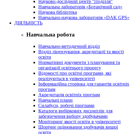
Науково-дослідний центр "Поділля"
Навчальна лабораторія «Ботанічний сад»
Наукова бібліотека
Навчально-наукова лабораторія «DAK GPS»
ДІЯЛЬНІСТЬ
Навчальна робота
Навчально-методичний відділ
Відділ ліцензування, акредитації та якості
освіти
Нормативні документи з планування та
організації освітнього процесу
Відомості про освітні програми, які
реалізуються в університеті
Інформаційна сторінка для гарантів освітніх
програм
Акредитація освітніх програм
Навчальні плани
Силабуси, робочі програми
Каталоги вибіркових дисциплін для
забезпечення вибору здобувачами
Моніторинг якості освіти в університеті
Щорічне оцінювання здобувачів вищої
освіти