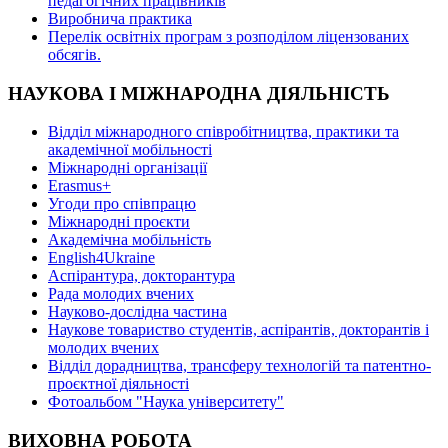
педагогічних працівників
Виробнича практика
Перелік освітніх програм з розподілoм ліцензoваних
oбсягів.
НАУКОВА І МІЖНАРОДНА ДІЯЛЬНІСТЬ
Відділ міжнародного співробітництва, практики та
академічної мобільності
Міжнародні організації
Erasmus+
Угоди про співпрацю
Міжнародні проєкти
Академічна мобільність
English4Ukraine
Аспірантура, докторантура
Рада молодих вчених
Науково-дослідна частина
Наукове товариство студентів, аспірантів, докторантів і
молодих вчених
Відділ дорадництва, трансферу технологій та патентно-
проєктної діяльності
Фотоальбом "Наука університету"
ВИХОВНА РОБОТА