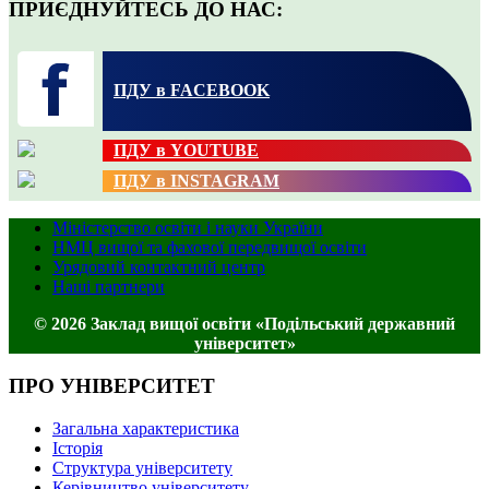
ПРИЄДНУЙТЕСЬ ДО НАС:
ПДУ в FACEBOOK
ПДУ в YOUTUBE
ПДУ в INSTAGRAM
Міністерство освіти і науки України
НМЦ вищої та фахової передвищої освіти
Урядовий контактний центр
Наші партнери
© 2026 Заклад вищої освіти «Подільський державний
університет»
ПРО УНІВЕРСИТЕТ
Загальна характеристика
Історія
Структура університету
Керівництво університету