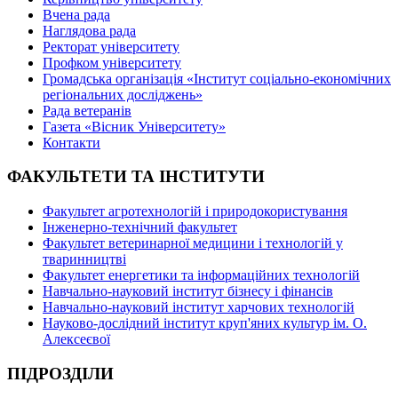
Вчена рада
Наглядова рада
Ректорат університету
Профком університету
Громадська організація «Інститут соціально-економічних
регіональних досліджень»
Рада ветеранів
Газета «Вісник Університету»
Контакти
ФАКУЛЬТЕТИ ТА ІНСТИТУТИ
Факультет агротехнологій і природокористування
Інженерно-технічний факультет
Факультет ветеринарної медицини і технологій у
тваринництві
Факультет енергетики та інформаційних технологій
Навчально-науковий інститут бізнесу і фінансів
Навчально-науковий інститут харчових технологій
Науково-дослідний інститут круп'яних культур ім. О.
Алексеєвої
ПІДРОЗДІЛИ