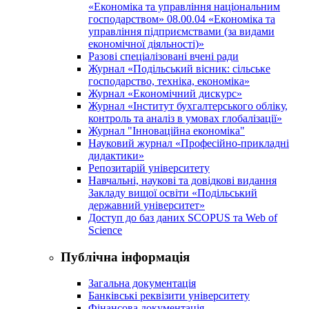
«Економіка та управління національним
господарством» 08.00.04 «Економіка та
управління підприємствами (за видами
економічної діяльності)»
Разові спеціалізовані вчені ради
Журнал «Подільський вісник: сільське
господарство, техніка, економіка»
Журнал «Економічний дискурс»
Журнал «Інститут бухгалтерського обліку,
контроль та аналіз в умовах глобалізації»
Журнал "Інноваційна економіка"
Науковий журнал «Професійно-прикладні
дидактики»
Репозитарій університету
Навчальні, наукові та довідкові видання
Закладу вищої освіти «Подільський
державний університет»
Доступ до баз даних SCOPUS та Web of
Science
Публічна інформація
Загальна документація
Банківські реквізити університету
Фінансова документація