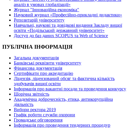
аналіз в умовах глобалізації»
Журнал "Інноваційна економіка"
Науковий журнал «Професійно-прикладні дидактики»
Репозитарій університету
Навчальні, наукові та довідкові видання Закладу вищої
освіти «Подільський державний університет»
Доступ до баз даних SCOPUS та Web of Science
ПУБЛІЧНА ІНФОРМАЦІЯ
Загальна документація
Банківські реквізити університету
Фінансова документація
Сертифікати про акредитацію
Ліцензія, ліцензований обсяг та фактична кількість
здобувачів вищої освіти
Інформація про вакантні посади та проведення конкурсу
Щорічна звітність
Академічна доброчесність, етика, антикорупційна
діяльність
Вибори ректора 2019
Графік роботи служби охорони
Громадське обговорення
Інформація про проведення тендерних процедур