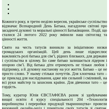
Кожного року, в третю неділю вересня, українське суспільство
відзначає Всенародний День Батька, нагадуючи світові про
засадничі духовні та моральні цінності Батьківщини. Події, що
сталися 24 лютого 2022 року змінили наш світогляд та
цінності життя.
Свято на честь татусів виникло за ініціативою низки
громадських організацій. Цей день лише підкреслює
важливість ролі батька для сім’ї, рідних близьких, для держави
і суспільства в цілому. Бо саме батько залишається лідером і
опорою сім’ї. Від батька діти отримують не тільки любов і
підтримку, а й духовну настанову на усе життя. Батько – це не
просто слово. У ньому стільки почуттів. Для хлопчика тато –
це приклад для наслідування, адже він сильний і сміливий, на
всі руки майстер та захисник країни. Для дівчинки тато – це
гордість.
Тому, куратор Юлія ЄВСТАФІЄВА разом зі здобувачами
вищої освіти 4 курсу спеціальності 204 «Технологія
виробництва і переробки продукції тваринництва» провели
виховний онлайн-захід і привітали своїх татусів зі святом.