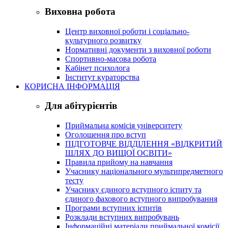
Виховна робота
Центр виховної роботи і соціально-
культурного розвитку
Нормативні документи з виховної роботи
Спортивно-масова робота
Кабінет психолога
Інститут кураторства
КОРИСНА ІНФОРМАЦІЯ
Для абітурієнтів
Приймальна комісія університету
Оголошення про вступ
ПІДГОТОВЧЕ ВІДДІЛЕННЯ «ВІДКРИТИЙ
ШЛЯХ ДО ВИЩОЇ ОСВІТИ»
Правила прийому на навчання
Учаснику національного мультипредметного
тесту
Учаснику єдиного вступного іспиту та
єдиного фахового вступного випробування
Програми вступних іспитів
Розклади вступних випробувань
Інформаційні матеріали приймальної комісії