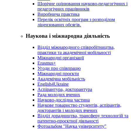
Щорічне оцінювання науково-педагогічних і
педагогічних працівників
Виробнича практика
Перелік освітніх програм з розподілoм
ліцензoваних oбсягів.
Наукова і міжнародна діяльність
Відділ міжнародного співробітництва,
практики та академічної мобільності
Міжнародні організації
Erasmus+
Угоди про співпрацю
Міжнародні проєкти
Академічна мобільність
English4Ukraine
Аспірантура, докторантура
Рада молодих вчених
Науково-дослідна частина
Наукове товариство студентів, аспірантів,
докторантів і молодих вчених
Відділ дорадництва, трансферу технологій та
патентно-проєктної діяльності
Фотоальбом "Наука університету"