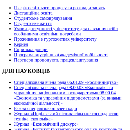
Графік освітнього процесу та розклади занять
Дистанційна освіта
Студентське самоврядування
Студентське життя
Умови доступності університету для навчання осіб з
особливими освітніми потребами
Проживання в гуртожитках університету
Кернел
Скринька довіри
Програма внутрішньої академічної мобільності
Партнери пропонують працевлаштування
ДЛЯ НАУКОВЦІВ
Спеціалізована вчена рада 06.01.09 «Рослинництво»
Спеціалізована вчена рада 08.00.03 «Економіка та
управління національним господарством» 08.00.04
«Економіка та управління підприємствами (за видами
економічної діяльності)»
Разові спеціалізовані вчені ради
Журнал «Подільський вісник: сільське господарство,
техніка, економіка»
Журнал «Економічний дискурс»
Журнал «Інститут бухгалтерського обліку, контроль та