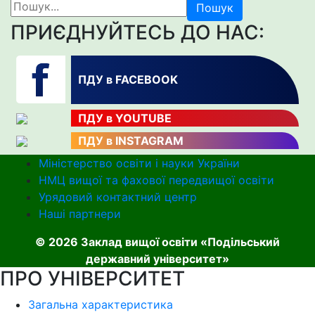
Пошук
ПРИЄДНУЙТЕСЬ ДО НАС:
ПДУ в FACEBOOK
ПДУ в YOUTUBE
ПДУ в INSTAGRAM
Міністерство освіти і науки України
НМЦ вищої та фахової передвищої освіти
Урядовий контактний центр
Наші партнери
© 2026 Заклад вищої освіти «Подільський
державний університет»
ПРО УНІВЕРСИТЕТ
Загальна характеристика