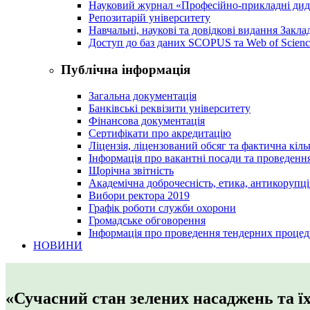
Науковий журнал «Професійно-прикладні ди
Репозитарій університету
Навчальні, наукові та довідкові видання Закл
Доступ до баз даних SCOPUS та Web of Scienc
Публічна інформація
Загальна документація
Банківські реквізити університету
Фінансова документація
Сертифікати про акредитацію
Ліцензія, ліцензований обсяг та фактична кіль
Інформація про вакантні посади та проведенн
Щорічна звітність
Академічна доброчесність, етика, антикорупці
Вибори ректора 2019
Графік роботи служби охорони
Громадське обговорення
Інформація про проведення тендерних процед
НОВИНИ
«Сучасний стан зелених насаджень та ї