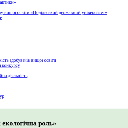
дактики»
аду вищої освіти «Подільський державний університет»
e
кість здобувачів вищої освіти
я конкурсу
йна діяльність
ур
х екологічна роль»