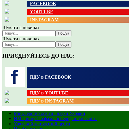
FACEBOOK
YOUTUBE
INSTAGRAM
Шукати в новинах
Пошук
Шукати в новинах
Пошук
ПРИЄДНУЙТЕСЬ ДО НАС:
ПДУ в FACEBOOK
ПДУ в YOUTUBE
ПДУ в INSTAGRAM
Міністерство освіти і науки України
НМЦ вищої та фахової передвищої освіти
Урядовий контактний центр
Наші партнери