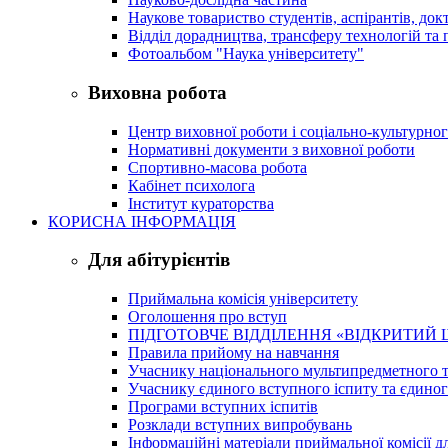
Наукове товариство студентів, аспірантів, док
Відділ дорадництва, трансферу технологій та 
Фотоальбом "Наука університету"
Виховна робота
Центр виховної роботи і соціально-культурно
Нормативні документи з виховної роботи
Спортивно-масова робота
Кабінет психолога
Інститут кураторства
КОРИСНА ІНФОРМАЦІЯ
Для абітурієнтів
Приймальна комісія університету
Оголошення про вступ
ПІДГОТОВЧЕ ВІДДІЛЕННЯ «ВІДКРИТИЙ 
Правила прийому на навчання
Учаснику національного мультипредметного т
Учаснику єдиного вступного іспиту та єдино
Програми вступних іспитів
Розклади вступних випробувань
Інформаційні матеріали приймальної комісії дл