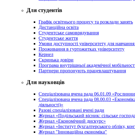
Для студентів
Графік освітнього процесу та розклади занять
Дистанційна освіта
Студентське самоврядування
Студентське життя
Умови доступності університету для навчання
Проживання в гуртожитках університету
Кернел
Скринька довіри
Програма внутрішньої академічної мобільност
Партнери пропонують працевлаштування
Для науковців
Спеціалізована вчена рада 06.01.09 «Рослинн
Спеціалізована вчена рада 08.00.03 «Економі
діяльності)»
Разові спеціалізовані вчені ради
Журнал «Подільський вісник: сільське господа
Журнал «Економічний дискурс»
Журнал «Інститут бухгалтерського обліку, конт
Журнал "Інноваційна економіка"