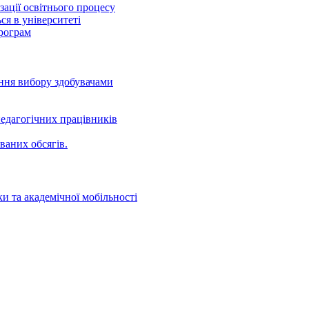
ації освітнього процесу
ся в університеті
програм
ення вибору здобувачами
едагогічних працівників
ваних oбсягів.
и та академічної мобільності