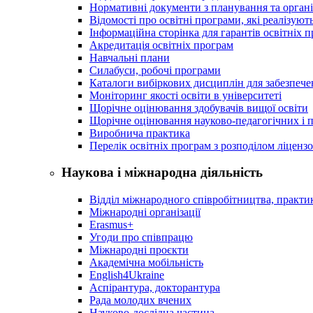
Нормативні документи з планування та організ
Відомості про освітні програми, які реалізують
Інформаційна сторінка для гарантів освітніх 
Акредитація освітніх програм
Навчальні плани
Силабуси, робочі програми
Каталоги вибіркових дисциплін для забезпеч
Моніторинг якості освіти в університеті
Щорічне оцінювання здобувачів вищої освіти
Щорічне оцінювання науково-педагогічних і п
Виробнича практика
Перелік освітніх програм з розподілoм ліцензo
Наукова і міжнародна діяльність
Відділ міжнародного співробітництва, практик
Міжнародні організації
Erasmus+
Угоди про співпрацю
Міжнародні проєкти
Академічна мобільність
English4Ukraine
Аспірантура, докторантура
Рада молодих вчених
Науково-дослідна частина