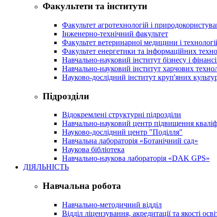
Факультети та інститути
Факультет агротехнологій і природокористув
Інженерно-технічний факультет
Факультет ветеринарної медицини і технологі
Факультет енергетики та інформаційних техно
Навчально-науковий інститут бізнесу і фінансі
Навчально-науковий інститут харчових техно
Науково-дослідний інститут круп'яних культур
Підрозділи
Відокремлені структурні підрозділи
Навчально-науковий центр підвищення кваліфі
Науково-дослідний центр "Поділля"
Навчальна лабораторія «Ботанічний сад»
Наукова бібліотека
Навчально-наукова лабораторія «DAK GPS»
ДІЯЛЬНІСТЬ
Навчальна робота
Навчально-методичний відділ
Відділ ліцензування, акредитації та якості осві