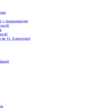
ання
й у тваринництві
логій
в
логій
 ім. О. Алексеєвої
кації
ти