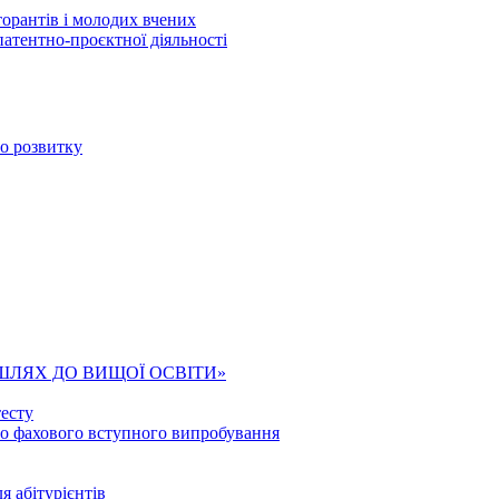
торантів і молодих вчених
патентно-проєктної діяльності
го розвитку
ШЛЯХ ДО ВИЩОЇ ОСВІТИ»
есту
го фахового вступного випробування
я абітурієнтів