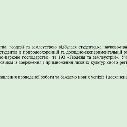
тва, геодезії та землеустрою відбулася студентська науково-п
і студентів в природоохоронній та дослідно-експериментальній ро
о-паркове господарство» та 193 «Геодезія та землеустрій». Уча
досвідом із збереження і примноження лісових культур свого ре
влення проведеної роботи та бажаємо нових успіхів і досягнень