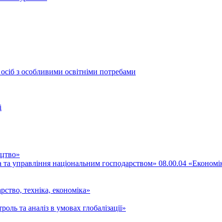
 осіб з особливими освітніми потребами
і
ицтво»
ка та управління національним господарством» 08.00.04 «Економі
рство, техніка, економіка»
роль та аналіз в умовах глобалізації»