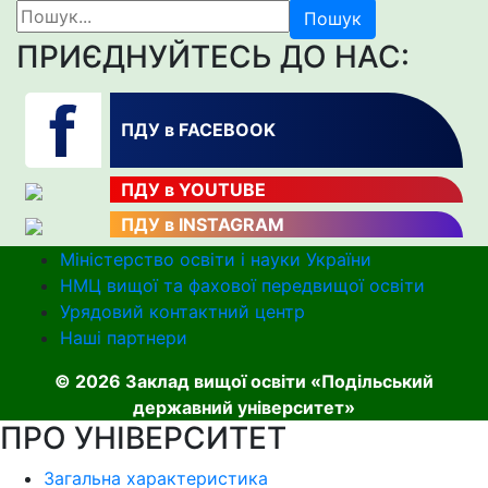
Пошук
ПРИЄДНУЙТЕСЬ ДО НАС:
ПДУ в FACEBOOK
ПДУ в YOUTUBE
ПДУ в INSTAGRAM
Міністерство освіти і науки України
НМЦ вищої та фахової передвищої освіти
Урядовий контактний центр
Наші партнери
© 2026 Заклад вищої освіти «Подільський
державний університет»
ПРО УНІВЕРСИТЕТ
Загальна характеристика