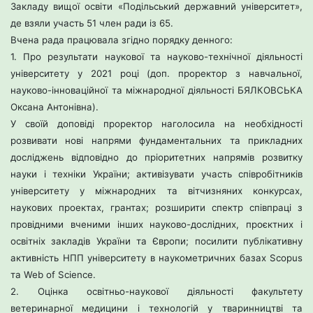
Закладу
вищої освіти «Подільський державний університет»,
де взяли участь 51 член
ради із 65.
Вчена рада працювала згідно порядку денного:
1. Про результати наукової та науково-технічної діяльності
університету у 2021 році (доп. проректор з навчальної,
науково-інноваційної
та міжнародної діяльності БЯЛКОВСЬКА
Оксана Антонівна).
У своїй доповіді проректор наголосила на необхідності
розвивати нові
напрями фундаментальних та прикладних
досліджень відповідно до
пріоритетних напрямів розвитку
науки і техніки України; активізувати участь
співробітників
університету у міжнародних та вітчизняних конкурсах,
наукових проектах, грантах; розширити спектр співпраці з
провідними
вченими інших науково-дослідних, проєктних і
освітніх закладів України та
Європи; посилити публікативну
активність НПП університету в
наукометричних базах Scopus
та Web of Science.
2. Оцінка освітньо-наукової діяльності факультету
ветеринарної
медицини і технологій у тваринництві та