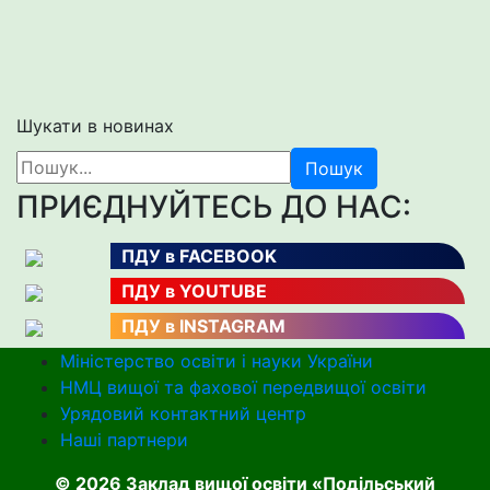
Шукати в новинах
Пошук
ПРИЄДНУЙТЕСЬ ДО НАС:
ПДУ в FACEBOOK
ПДУ в YOUTUBE
ПДУ в INSTAGRAM
Міністерство освіти і науки України
НМЦ вищої та фахової передвищої освіти
Урядовий контактний центр
Наші партнери
© 2026 Заклад вищої освіти «Подільський