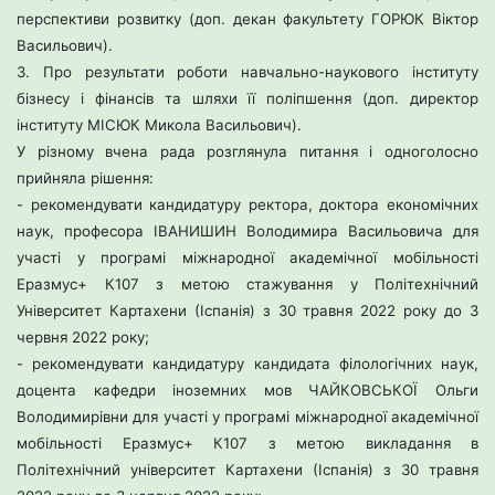
перспективи розвитку (доп. декан
факультету ГОРЮК Віктор
Васильович).
3. Про результати роботи навчально-наукового інституту
бізнесу і
фінансів та шляхи її поліпшення (доп. директор
інституту МІСЮК Микола
Васильович).
У різному вчена рада розглянула питання і одноголосно
прийняла
рішення:
- рекомендувати кандидатуру ректора, доктора економічних
наук,
професора ІВАНИШИН Володимира Васильовича для
участі у програмі
міжнародної академічної мобільності
Еразмус+ К107 з метою стажування у
Політехнічний
Університет Картахени (Іспанія) з 30 травня 2022 року до
3
червня 2022 року;
- рекомендувати кандидатуру кандидата філологічних наук,
доцента
кафедри іноземних мов ЧАЙКОВСЬКОЇ Ольги
Володимирівни для участі у
програмі міжнародної академічної
мобільності Еразмус+ К107 з метою
викладання в
Політехнічний університет Картахени (Іспанія) з 30 травня