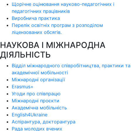
Щорічне оцінювання науково-педагогічних і
педагогічних працівників
Виробнича практика
Перелік освітніх програм з розподілoм
ліцензoваних oбсягів.
НАУКОВА І МІЖНАРОДНА
ДІЯЛЬНІСТЬ
Відділ міжнародного співробітництва, практики та
академічної мобільності
Міжнародні організації
Erasmus+
Угоди про співпрацю
Міжнародні проєкти
Академічна мобільність
English4Ukraine
Аспірантура, докторантура
Рада молодих вчених