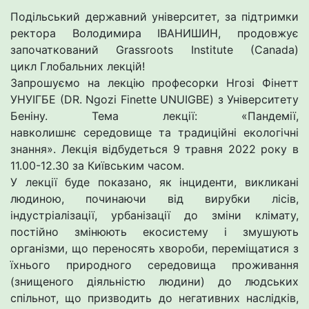
Подільський державний університет, за підтримки
ректора Володимира ІВАНИШИН, продовжує
започаткований Grassroots Institute (Canada)
цикл Глобальних лекцій!
Запрошуємо на лекцію професорки Нгозі Фінетт
УНУІГБЕ (DR. Ngozi Finette UNUIGBE) з Університету
Беніну. Тема лекції: «Пандемії,
навколишнє середовище та традиційні екологічні
знання». Лекція відбудеться 9 травня 2022 року в
11.00-12.30 за Київським часом.
У лекції буде показано, як інциденти, викликані
людиною, починаючи від вирубки лісів,
індустріалізації, урбанізації до зміни клімату,
постійно змінюють екосистему і змушують
організми, що переносять хвороби, переміщатися з
їхнього природного середовища проживання
(знищеного діяльністю людини) до людських
спільнот, що призводить до негативних наслідків,