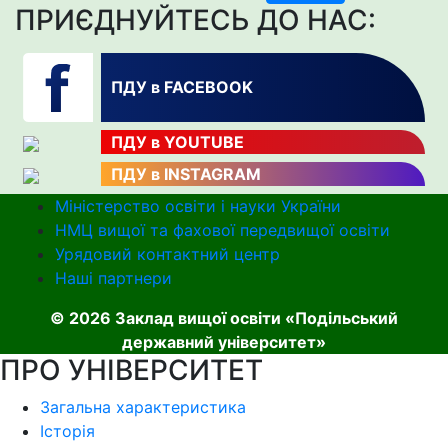
ПРИЄДНУЙТЕСЬ ДО НАС:
ПДУ в FACEBOOK
ПДУ в YOUTUBE
ПДУ в INSTAGRAM
Міністерство освіти і науки України
НМЦ вищої та фахової передвищої освіти
Урядовий контактний центр
Наші партнери
© 2026 Заклад вищої освіти «Подільський
державний університет»
ПРО УНІВЕРСИТЕТ
Загальна характеристика
Історія